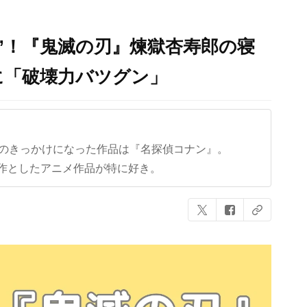
”！『鬼滅の刃』煉獄杏寿郎の寝
に「破壊力バツグン」
クのきっかけになった作品は『名探偵コナン』。
作としたアニメ作品が特に好き。