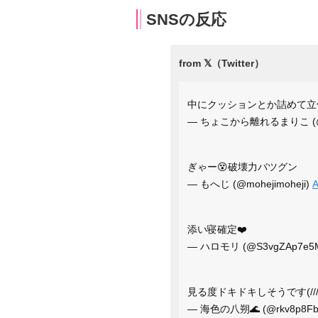
SNSの反応
中にクッションとか詰めて立
— ちょこから離れるまりこ (@t
ぎゃー😵破壊力バツグン
— もへじ (@mohejimoheji)
A
添い寝確定❤️
— ハロモリ (@S3vgZAp7e
見る度ドキドキしそうです(/// ^/
— 海色の八朔🌊 (@rkv8p8F