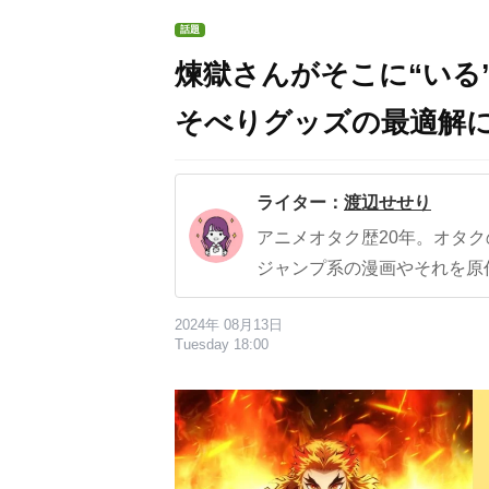
話題
煉獄さんがそこに“いる
そべりグッズの最適解
ライター：
渡辺せせり
アニメオタク歴20年。オタ
ジャンプ系の漫画やそれを原
2024年 08月13日
Tuesday 18:00