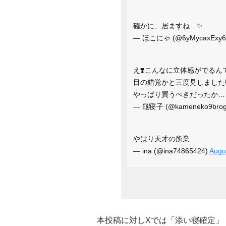
確かに、居ますね…✨
— ほこにゃ (@6yMycaxExy6
え❣️こんなに立体感がでるん
目の錯覚かと三度見しました
やっぱり買うべきだったか…
— 龜寝子 (@kameneko9bro
やはり天才の所業
— ina (@ina74865424)
Augu
本投稿に対しXでは「添い寝確定」