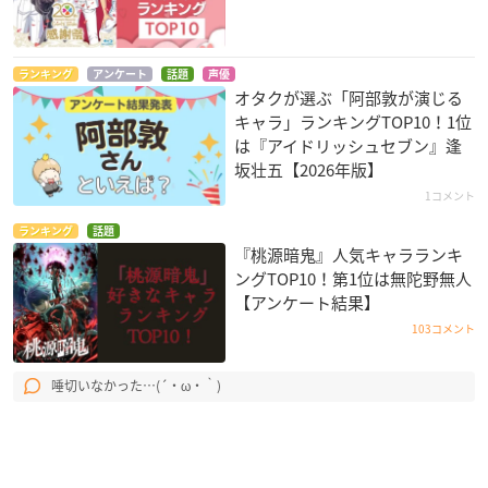
ランキング
アンケート
話題
声優
オタクが選ぶ「阿部敦が演じる
キャラ」ランキングTOP10！1位
は『アイドリッシュセブン』逢
坂壮五【2026年版】
1コメント
ランキング
話題
『桃源暗鬼』人気キャラランキ
ングTOP10！第1位は無陀野無人
【アンケート結果】
103コメント
唾切いなかった…(´・ω・｀)