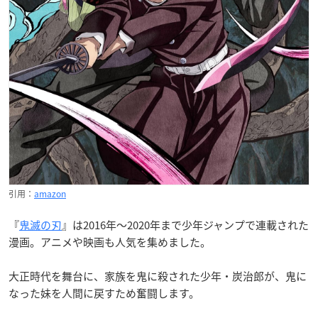
引用：
amazon
『
鬼滅の刃
』は2016年～2020年まで少年ジャンプで連載された
漫画。アニメや映画も人気を集めました。
大正時代を舞台に、家族を鬼に殺された少年・炭治郎が、鬼に
なった妹を人間に戻すため奮闘します。