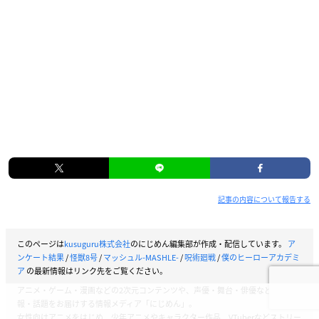
記事の内容について報告する
このページは
kusuguru株式会社
のにじめん編集部が作成・配信しています。
ア
ンケート結果
/
怪獣8号
/
マッシュル-MASHLE-
/
呪術廻戦
/
僕のヒーローアカデミ
ア
の最新情報はリンク先をご覧ください。
アニメ・ゲーム・漫画などの2次元コンテンツや、声優・舞台・俳優などの情
報・話題をお届けする情報メディア「にじめん」。
女性向けアニメをはじめ、少年アニメやキャラクター作品、VTuberなどストリー