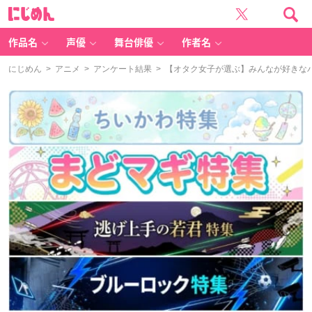
に
じ
め
ん
作品名
声優
舞台俳優
作者名
にじめん
>
アニメ
>
アンケート結果
> 【オタク女子が選ぶ】みんなが好きな