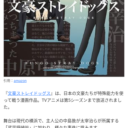
引用：
amazon
『
文豪ストレイドッグス
』は、日本の文豪たちが特殊能力を使
って戦う漫画作品。TVアニメは第5シーズンまで放送されまし
た。
舞台は現代の横浜で、主人公の中島敦が太宰治らが所属する
「武装探偵社」に加わり、様々な事件に挑みます。