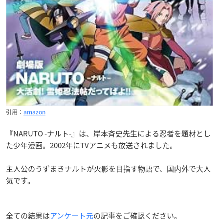
引用：
amazon
『NARUTO -ナルト-』は、岸本斉史先生による忍者を題材とし
た少年漫画。2002年にTVアニメも放送されました。
主人公のうずまきナルトが火影を目指す物語で、国内外で大人
気です。
全ての結果は
アンケート元
の記事をご確認ください。