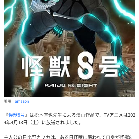
引用：
amazon
『
怪獣8号
』は松本直也先生による漫画作品で、TVアニメは202
4年4月13日（土）に放送されました。
主人公の日比野カフカは、ある日怪獣に襲われて自身が怪獣8