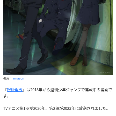
引用：
amazon
『
呪術廻戦
』は2018年から週刊少年ジャンプで連載中の漫画で
す。
TVアニメ第1期が2020年、第2期が2023年に放送されました。