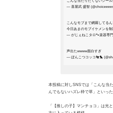
こんな当たりたくないシール
— 喜屋武 盛智 (@choiceeees
こんなモブまで網羅してるんで
今日あまのモブイケメンを制覇し
— がじぇねこタロ🐾楽器専門紹介 
声出たwwww面白すぎ
— ぽんこつコッコ🐔🐤 (@shaf
本投稿に対しSNSでは「こんな当
んでもないハズレ枠で草」といった
「【推しの子】マンチョコ」は光と
方に入っている模様。