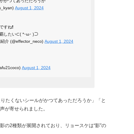
がかつてあっただろうか
_kyan)
August 1, 2024
すね❗️
たい⊂( *･ω･ )⊃
(@effector_neco)
August 1, 2024
u21coco)
August 1, 2024
たりたくないシールがかつてあっただろうか」「と
声が寄せられました。
影の2種類が展開されており、リョースケは“影”の