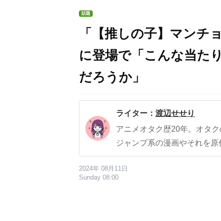
話題
「【推しの子】マンチ
に登場で「こんな当た
だろうか」
ライター：
渡辺せせり
アニメオタク歴20年。オタ
ジャンプ系の漫画やそれを原
2024年 08月11日
Sunday 08:00