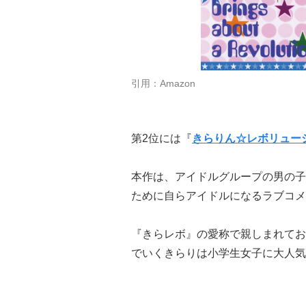
引用：Amazon
第2位には『
きらりん☆レボリュー
本作は、アイドルグループの男の子
ために自らアイドルになるラブコメ
『きらレボ』の愛称で親しまれてお
でいくきらりは小学生女子に大人気