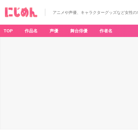
アニメや声優、キャラクターグッズなど女性の
TOP
作品名
声優
舞台俳優
作者名