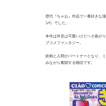
歴代『ちゃお』作品で一番好きな漫
ン!
』でした。
本作は外見は可愛いけどへそ曲がり
ブコメファンタジー。
妖精と人間がパートナーとなり、ミ
みながら奮闘する物語です。