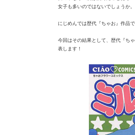
女子も多いのではないでしょうか。
にじめんでは歴代『ちゃお』作品で
今回はその結果として、歴代『ちゃ
表します！