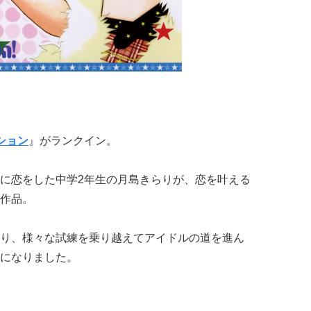
ション
』がランクイン。
に恋をした中学2年生の月島きらりが、恋を叶える
作品。
り、様々な試練を乗り越えてアイドルの道を進ん
になりました。