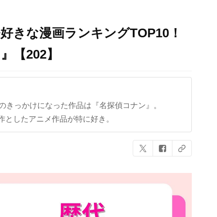
好きな漫画ランキングTOP10！
』【202】
クのきっかけになった作品は『名探偵コナン』。
作としたアニメ作品が特に好き。