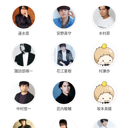
速水奨
宮野真守
木村昴
諏訪部順一
花江夏樹
村瀬歩
中村悠一
武内駿輔
坂本真綾