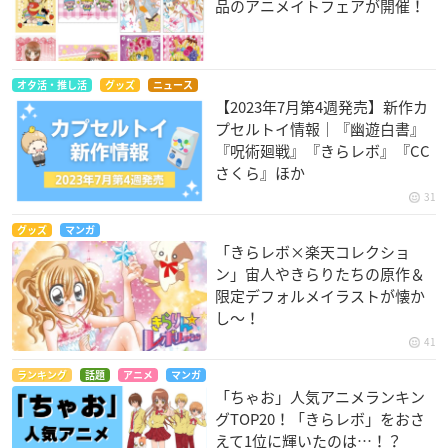
品のアニメイトフェアが開催！
オタ活・推し活
グッズ
ニュース
【2023年7月第4週発売】新作カ
プセルトイ情報｜『幽遊白書』
『呪術廻戦』『きらレボ』『CC
さくら』ほか
31
グッズ
マンガ
「きらレボ×楽天コレクショ
ン」宙人やきらりたちの原作＆
限定デフォルメイラストが懐か
し～！
41
ランキング
話題
アニメ
マンガ
「ちゃお」人気アニメランキン
グTOP20！「きらレボ」をおさ
えて1位に輝いたのは…！？