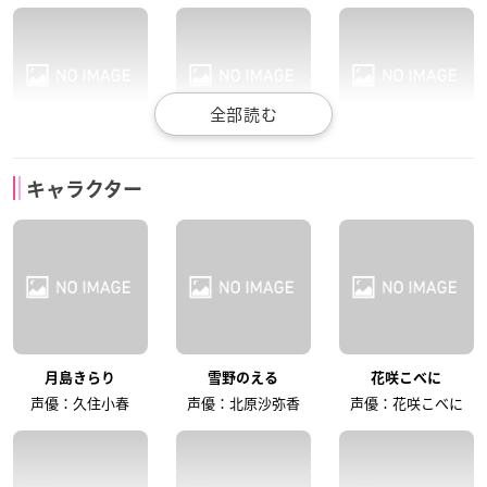
井出卓也
金井史更
池田千草
キャラクター
風真宙人
日渡星司
なーさん
柿原徹也
下屋則子
千葉進歩
月島きらり
雪野のえる
花咲こべに
にーくん
みーちゃん
村西社長
声優：久住小春
声優：北原沙弥香
声優：花咲こべに