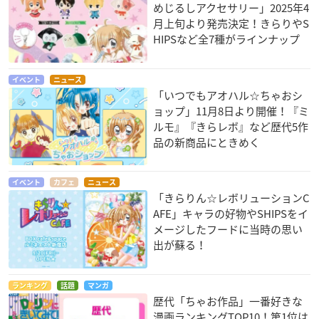
めじるしアクセサリー」2025年4
月上旬より発売決定！きらりやS
HIPSなど全7種がラインナップ
イベント
ニュース
「いつでもアオハル☆ちゃおシ
ョップ」11月8日より開催！『ミ
ルモ』『きらレボ』など歴代5作
品の新商品にときめく
イベント
カフェ
ニュース
「きらりん☆レボリューションC
AFE」キャラの好物やSHIPSをイ
メージしたフードに当時の思い
出が蘇る！
ランキング
話題
マンガ
歴代「ちゃお作品」一番好きな
漫画ランキングTOP10！第1位は