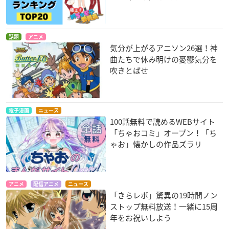
話題
アニメ
気分が上がるアニソン26選！神
曲たちで休み明けの憂鬱気分を
吹きとばせ
電子漫画
ニュース
100話無料で読めるWEBサイト
「ちゃおコミ」オープン！「ち
ゃお」懐かしの作品ズラリ
アニメ
配信アニメ
ニュース
「きらレボ」驚異の19時間ノン
ストップ無料放送！一緒に15周
年をお祝いしよう