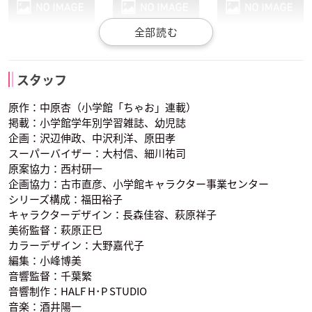
根谷美智子
野沢雅子
風真宙人
日渡星司
なーさん
雲井かすみ
おばあちゃん
スタッフ
声優：井出卓也
声優：金井史更
声優：池田千草
原作：中原杏（小学館「ちゃお」連載）
掲載：小学館学年別学習雑誌、幼児誌
企画：沢辺伸政、中沢利洋、原田孝
スーパーバイザー：大村信、細川祐司
原案協力：西村研一
企画協力：古市直彦、小学館キャラクター事業センター
シリーズ構成：福田裕子
にーくん
みーちゃん
村西社長
キャラクターデザイン：長森佳容、萩原祥子
声優：柿原徹也
声優：下屋則子
声優：千葉進歩
美術監督：萩原正巳
カラーデザイン：大野嘉代子
編集：小峰博美
音響監督：千葉繁
音響制作：HALF H･P STUDIO
音楽：酒井陽一