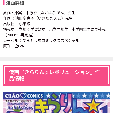
漫画詳細
原作・原案：中原杏（なかはら あん）先生
作画 ：池田多恵子（いけだ たえこ）先生
出版社： 小学館
掲載誌 ：学年別学習雑誌 小学二年生 – 小学四年生にて連載
（2009年3月完結）
レーベル ：てんとう虫コミックススペシャル
既刊：全6巻
漫画『きらりん☆レボリューション』作
品情報