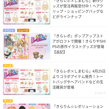
「きらレボ×しまむら」新作グ
ッズが受注再販受付中！ヘアク
リップ・ショッピングバッグな
どがラインナップ
イベント
ニュース
『きらレボ』ポップアップスト
アがロフトで開催！きらりやSHI
PSの原作イラストグッズが登場
【追記】
グッズ
「きらレボ×しまむら」4月25日
よりコラボアイテム発売！トー
トバッグやヘアバンドなどの生
活雑貨が登場
1コメント
グッズ
「きらりん☆レボリューション