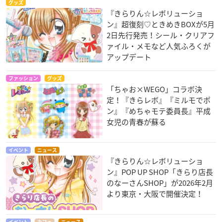
グッズ
『きらりん☆レボリューショ
ン』超復刻♡ときめきBOXが5月
2日先行発売！シール・クリアフ
ァイル・メモなど人気ふろくが
アップデート
ファッション
グッズ
「ちゃお×WEGO」コラボ決
定！『きらレボ』『ミルモでポ
ン』『めちゃモテ委員長』平成
女児の青春が蘇る
イベント
ニュース
『きらりん☆レボリューショ
ン』POP UP SHOP「きらり店長
のなーさんSHOP」が2026年2月
より東京・大阪で開催決定！