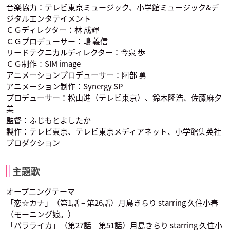
音楽協力：テレビ東京ミュージック、小学館ミュージック&デ
ジタルエンタテイメント
雲井かすみ
おばあちゃん
声優：根谷美智子
声優：野沢雅子
ＣＧディレクター：林 成輝
ＣＧプロデューサー：嶋 義信
リードテクニカルディレクター：今泉 歩
ＣＧ制作：SIM image
アニメーションプロデューサー：阿部 勇
アニメーション制作：Synergy SP
プロデューサー：松山進（テレビ東京）、鈴木隆浩、佐藤麻夕
美
監督：ふじもとよしたか
製作：テレビ東京、テレビ東京メディアネット、小学館集英社
プロダクション
主題歌
オープニングテーマ
「恋☆カナ」（第1話 – 第26話）月島きらり starring 久住小春
（モーニング娘。）
「バラライカ」（第27話 – 第51話）月島きらり starring 久住小