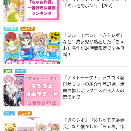
『ミルモでポン!』【202】
電子漫画
ニュース
『ミルモでポン』『きらレボ』
など平成女児が熱狂した「ちゃ
お」名作が24時間限定で全巻無
料！
話題
マンガ
『アメトーーク！』ラブコメ漫
画サミットの紹介作品17選！話
題の推し活ラブコメから大人の
恋愛まで
マンガ
ニュース
『きらレボ』『めちゃモテ委員
長』など懐かしの「ちゃお」作