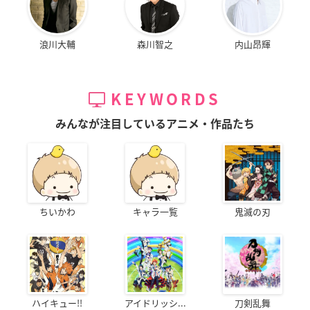
浪川大輔
森川智之
内山昂輝
KEYWORDS
みんなが注目しているアニメ・作品たち
ちいかわ
キャラ一覧
鬼滅の刃
ハイキュー!!
アイドリッシ...
刀剣乱舞