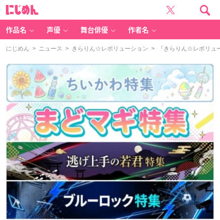
に
じ
め
ん
作品名
声優
舞台俳優
作者名
にじめん
>
ニュース
>
きらりん☆レボリューション
> 『きらりん☆レボリュー