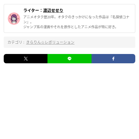
ライター：
渡辺せせり
アニメオタク歴20年。オタクのきっかけになった作品は『名探偵コナ
ン』。
ジャンプ系の漫画やそれを原作としたアニメ作品が特に好き。
カテゴリ :
きらりん☆レボリューション