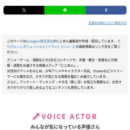
記事の内容について報告する
このページは
kusuguru株式会社
のにじめん編集部が作成・配信しています。
き
らりん☆レボリューション
/
イベント
/
ニュース
の最新情報はリンク先をご覧く
ださい。
アニメ・ゲーム・漫画などの2次元コンテンツや、声優・舞台・俳優などの情
報・話題をお届けする情報メディア「にじめん」。
女性向けアニメをはじめ、少年アニメやキャラクター作品、VTuberなどストリー
マーにも幅を広げ、オタクが気になる情報を幅広くお届けしています。
さらに、アンケート・ランキング・オタ活（推し活）お役立ち情報など、女性オ
タクがワクワク楽しめるようなコンテンツも発信しています。
VOICE ACTOR
みんなが気になっている声優さん