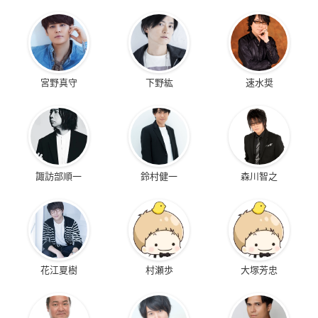
宮野真守
下野紘
速水奨
諏訪部順一
鈴村健一
森川智之
花江夏樹
村瀬歩
大塚芳忠