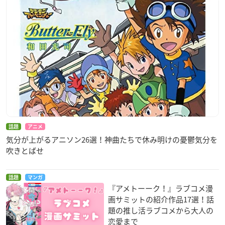
話題
アニメ
気分が上がるアニソン26選！神曲たちで休み明けの憂鬱気分を
吹きとばせ
話題
マンガ
『アメトーーク！』ラブコメ漫
画サミットの紹介作品17選！話
題の推し活ラブコメから大人の
恋愛まで