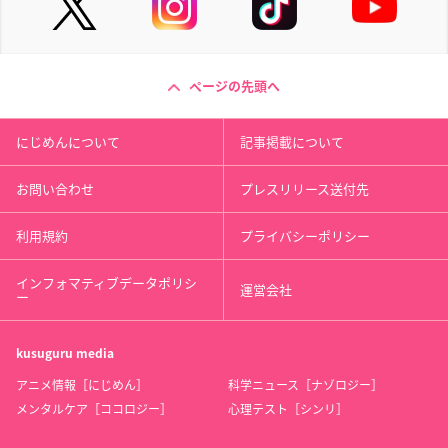
ページの先頭へ
にじめんについて
記事掲載について
お問い合わせ
プレスリリース送付先
利用規約
プライバシーポリシー
インフォマティブデータポリシ
運営会社
ー
kusuguru
media
アニメ情報［にじめん］
科学ニュース［ナゾロジー］
メンタルケア［ココロジー］
心理テスト［シンリ］