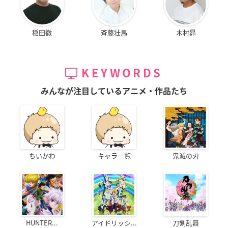
稲田徹
斉藤壮馬
木村昴
KEYWORDS
みんなが注目しているアニメ・作品たち
ちいかわ
キャラ一覧
鬼滅の刃
HUNTER...
アイドリッシ...
刀剣乱舞