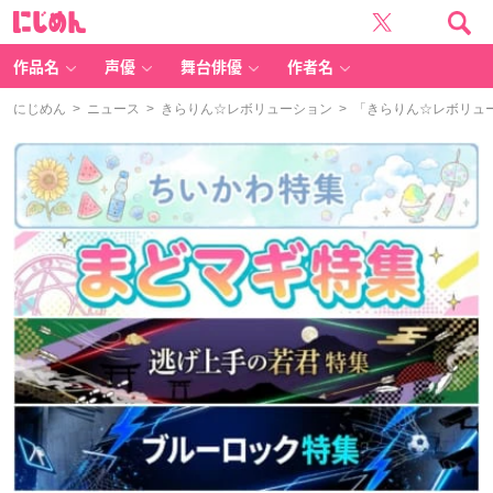
に
じ
め
ん
作品名
声優
舞台俳優
作者名
にじめん
>
ニュース
>
きらりん☆レボリューション
> 「きらりん☆レボリュー