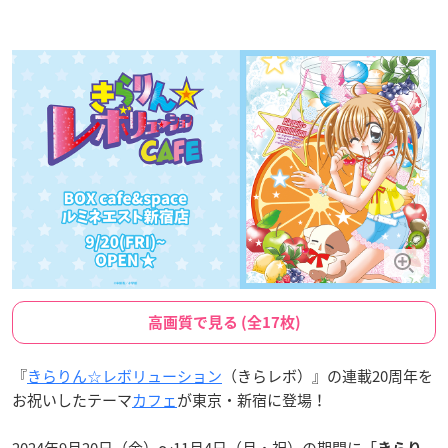
高画質で見る (全17枚)
『
きらりん☆レボリューション
（きらレボ）』の連載20周年を
お祝いしたテーマ
カフェ
が東京・新宿に登場！
2024年9月20日（金）〜11月4日（月・祝）の期間に「