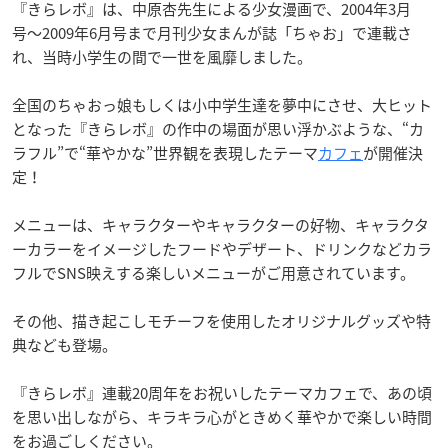
『きらレボ』は、中原杏先生による少女漫画で、2004年3月
号〜2009年6月号まで月刊少女まんが誌「ちゃお」で連載さ
れ、当時小学生の間で一世を風靡しました。
全国のちゃおっ娘もしくは小中学生達を夢中にさせ、大ヒット
となった『きらレボ』の作中の場面が思い浮かぶような、“カ
ラフル”で“華やかな”世界観を表現したテーマ
カフェ
が開催決
定！
メニューは、キャラクターやキャラクターの好物、キャラクタ
ーカラーをイメージしたフードやデザート、ドリンクなどカラ
フルでSNS映えする楽しいメニューがご用意されています。
その他、描き起こしモチーフを使用したオリジナルグッズや特
典なども登場。
『きらレボ』連載20周年をお祝いしたテーマカフェで、あの頃
を思い出しながら、キラキラ心がときめく華やかで楽しい時間
をお過ごしください。