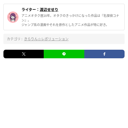
ライター：
渡辺せせり
アニメオタク歴20年。オタクのきっかけになった作品は『名探偵コナ
ン』。
ジャンプ系の漫画やそれを原作としたアニメ作品が特に好き。
カテゴリ :
きらりん☆レボリューション