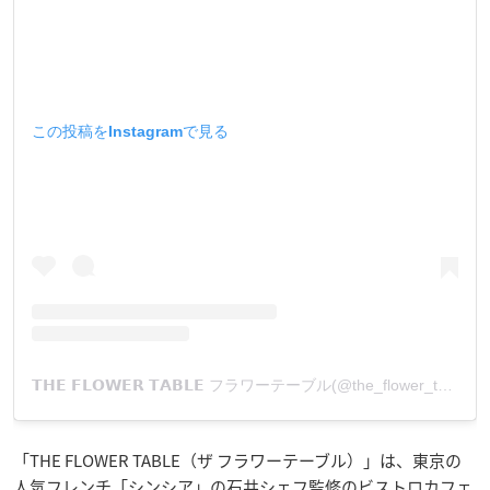
この投稿をInstagramで見る
𝗧𝗛𝗘 𝗙𝗟𝗢𝗪𝗘𝗥 𝗧𝗔𝗕𝗟𝗘 フラワーテーブル(@the_flower_table)がシェアした投稿
「THE FLOWER TABLE（ザ フラワーテーブル）」は、東京の
人気フレンチ「シンシア」の石井シェフ監修のビストロカフェ