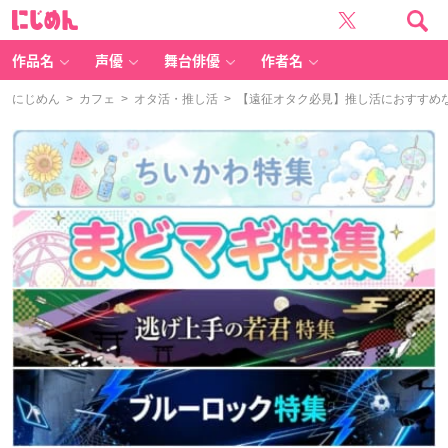
に
じ
め
ん
作品名
声優
舞台俳優
作者名
にじめん
>
カフェ
>
オタ活・推し活
> 【遠征オタク必見】推し活におすすめ