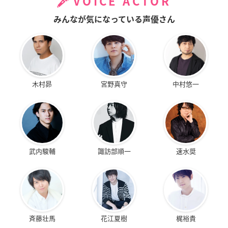
VOICE ACTOR
みんなが気になっている声優さん
木村昴
宮野真守
中村悠一
武内駿輔
諏訪部順一
速水奨
斉藤壮馬
花江夏樹
梶裕貴