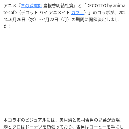
アニメ『
青の祓魔師
島根啓明結社篇』と「DECOTTO by anima
te cafe（デコット バイ アニメイト
カフェ
）」のコラボが、202
4年6月26日（水）～7月22日（月）の期間に開催決定しまし
た！
本コラボのビジュアルには、奥村燐と奥村雪男の兄弟が登場。
燐とクロはドーナツを頬張っており、雪男はコーヒーを手にし