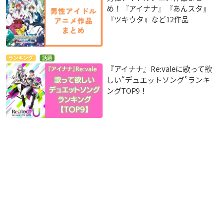
め！『アイナナ』『あんスタ』
『ツキウタ』など12作品
ランキング
話題
『アイナナ』Re:valeに歌って欲
しい“デュエットソング”ランキ
ングTOP9！