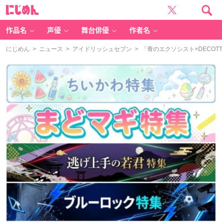
に
じ
め
ん
作品名
声優
舞台俳優
作者名
にじめん
>
ニュース
>
アイドリッシュセブン
> 「青のエクソシスト×DECO