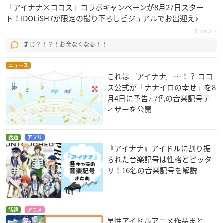
「アイナナ×ココス」コラボキャンペーンが8月27日スター
ト！IDOLiSH7が限定の撮り下ろしビジュアルでお出迎え♪
3コメント
まじ？！？！お金なくなる！！
ニュース
これは『アイナナ』…！？ ココ
ス公式が「ナナイロの幸せ」を8
月4日に予告♪ 7色の音楽記号テ
ィザーを公開
話題
アプリ
『アイナナ』アイドルに割り振
られた音楽記号は性格とピッタ
リ！16名の音楽記号を解説
話題
アニメ
男性アイドルアニメ作品まと