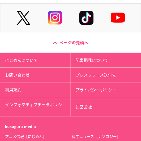
ページの先頭へ
にじめんについて
記事掲載について
お問い合わせ
プレスリリース送付先
利用規約
プライバシーポリシー
インフォマティブデータポリシ
運営会社
ー
kusuguru
media
アニメ情報［にじめん］
科学ニュース［ナゾロジー］