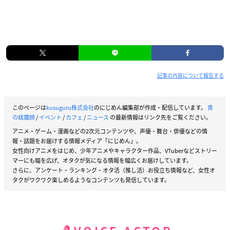
記事の内容について報告する
このページは
kusuguru株式会社
のにじめん編集部が作成・配信しています。
青
の祓魔師
/
イベント
/
カフェ
/
ニュース
の最新情報はリンク先をご覧ください。
アニメ・ゲーム・漫画などの2次元コンテンツや、声優・舞台・俳優などの情
報・話題をお届けする情報メディア「にじめん」。
女性向けアニメをはじめ、少年アニメやキャラクター作品、VTuberなどストリー
マーにも幅を広げ、オタクが気になる情報を幅広くお届けしています。
さらに、アンケート・ランキング・オタ活（推し活）お役立ち情報など、女性オ
タクがワクワク楽しめるようなコンテンツも発信しています。