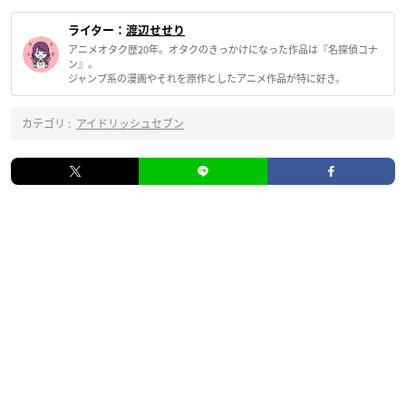
ライター：
渡辺せせり
アニメオタク歴20年。オタクのきっかけになった作品は『名探偵コナ
ン』。
ジャンプ系の漫画やそれを原作としたアニメ作品が特に好き。
カテゴリ :
アイドリッシュセブン