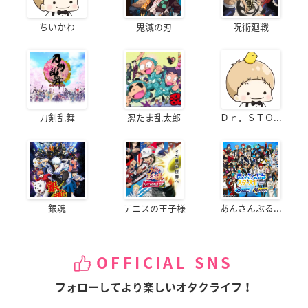
ちいかわ
鬼滅の刃
呪術廻戦
刀剣乱舞
忍たま乱太郎
Ｄｒ．ＳＴＯ...
銀魂
テニスの王子様
あんさんぶる...
OFFICIAL SNS
フォローしてより楽しいオタクライフ！