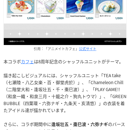
引用：「アニメイトカフェ」
公式サイト
本コラボ
カフェ
は8周年記念のシャッフルユニットがテーマ。
描き起こしビジュアルには、シャッフルユニット「TEA take
（七瀬陸・八乙女楽・百・御堂虎於）」、「Chameleon Chill
（二階堂大和・逢坂壮五・千・棗巳波）」、「PLAY GAME!!
（和泉一織・和泉三月・十龍之介・狗丸トウマ）」、「GREEN
BUBBLE（四葉環・六弥ナギ・九条天・亥清悠）」の衣装を着
たアイドル達が描かれています。
さらに、コラボ期間中に
のバース
逢坂壮五・棗巳波・六弥ナギ