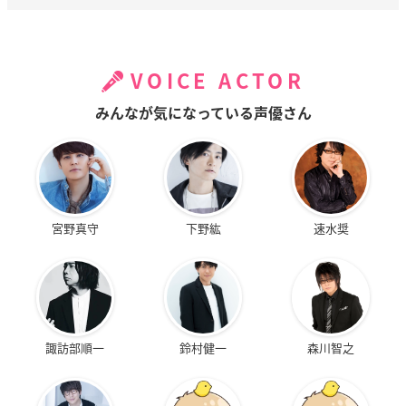
VOICE ACTOR
みんなが気になっている声優さん
宮野真守
下野紘
速水奨
諏訪部順一
鈴村健一
森川智之