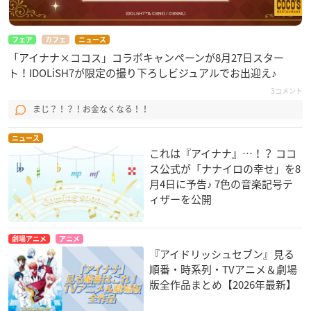
フェア
カフェ
ニュース
「アイナナ×ココス」コラボキャンペーンが8月27日スター
ト！IDOLiSH7が限定の撮り下ろしビジュアルでお出迎え♪
3コメント
まじ？！？！お金なくなる！！
ニュース
これは『アイナナ』…！？ ココ
ス公式が「ナナイロの幸せ」を8
月4日に予告♪ 7色の音楽記号テ
ィザーを公開
劇場アニメ
アニメ
『アイドリッシュセブン』見る
順番・時系列・TVアニメ＆劇場
版全作品まとめ【2026年最新】