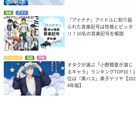
話題
アプリ
『アイナナ』アイドルに割り振
られた音楽記号は性格とピッタ
リ！16名の音楽記号を解説
ランキング
話題
声優
オタクが選ぶ「小野賢章が演じ
るキャラ」ランキングTOP10！1
位は『黒バス』黒子テツヤ【202
4年版】