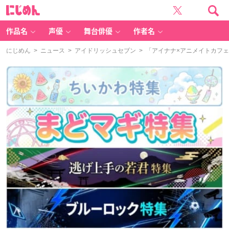
に
じ
め
ん
作品名
声優
舞台俳優
作者名
にじめん
>
ニュース
>
アイドリッシュセブン
> 「アイナナ×アニメイトカフ