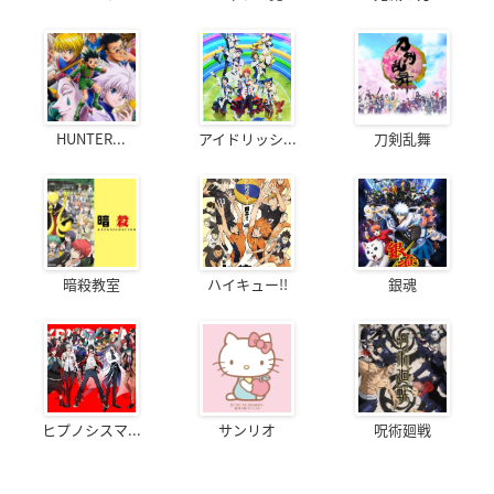
HUNTER...
アイドリッシ...
刀剣乱舞
暗殺教室
ハイキュー!!
銀魂
ヒプノシスマ...
サンリオ
呪術廻戦