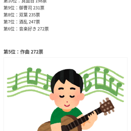
第10位：真面目 198票
第9位：御曹司 231票
第8位：双葉 235票
第7位：酒乱 247票
第6位：音楽好き 272票
第5位：作曲 272票