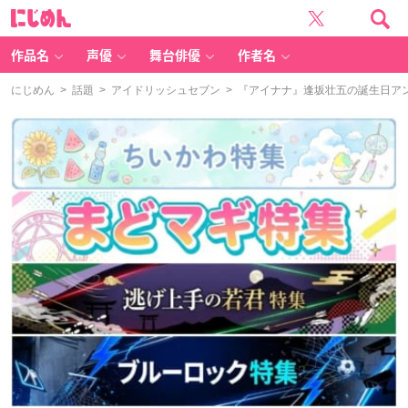
に
じ
め
ん
作品名
声優
舞台俳優
作者名
にじめん
>
話題
>
アイドリッシュセブン
> 『アイナナ』逢坂壮五の誕生日アン