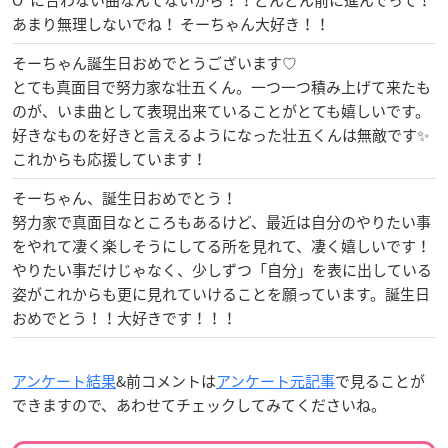
O”に合わない曲なんてないから！！どんどん前に進んでって！
あまり無理しないでね！ そーちゃん大好き！！
そーちゃん誕生日おめでとうございます♡
とても真面目で努力家な壮五くん。一つ一つ積み上げて来たも
のが、いま曲として表現出来ていることがとても嬉しいです。
好きなものを好きと言えるようになった壮五くんは無敵です✨
これからも応援しています！
そーちゃん、誕生日おめでとう！
努力家で真面目なところもあるけど、最近は自分のやりたい事
をやれて凄く楽しそうにしてる所を見れて、凄く嬉しいです！
やりたい事だけじゃなく、少しずつ「自分」を表に出している
姿がこれからも更に見れていけることを願っています。誕生日
おめでとう！！大好きです！！！
アンケート結果
&前コメントは
アンケート元記事
で見ることが
できますので、あわせてチェックしてみてくださいね。