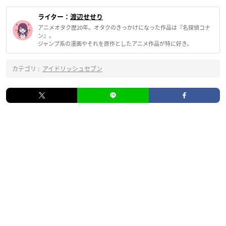
ライター：
渡辺せせり
アニメオタク歴20年。オタクのきっかけになった作品は『名探偵コナ
ン』。
ジャンプ系の漫画やそれを原作としたアニメ作品が特に好き。
カテゴリ :
アイドリッシュセブン