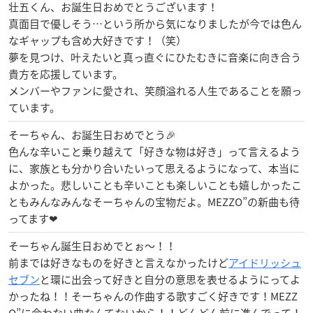
壮五くん、お誕生日おめでとうございます！
真面目で優しそう…という所から気になりましたが今では色ん
なギャップも含め大好きです！（笑）
夢を見つけ、叶えたいと真っ直ぐにひたむきに音楽に向き合う
貴方を応援しています。
メンバーやファンに愛され、笑顔溢れる人生であることを願っ
ています。
そーちゃん、お誕生日おめでとう🎉
色んな辛いこと乗り越えて「好きな物は好き」って言えるよう
に、家族とも分かり合いたいって思えるようになって、本当に
よかった。悲しいことも辛いことも楽しいことも嬉しかったこ
ともみんなみんなそーちゃんの宝物だよ。MEZZO”の新曲も待
ってます❤
そーちゃん誕生日おめでとぉ〜！！
前までは好きなものを好きと言えなかったけど
アイドリッシュ
セブン
と環に出会って好きと自分の意思を表せるようにってよ
かったね！！そーちゃんの作曲する歌すごく好きです！MEZZ