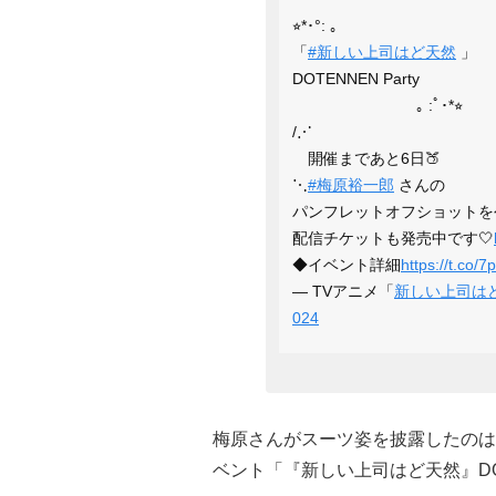
⭐︎*･°: ｡
「
#新しい上司はど天然
」
DOTENNEN Party
｡ :ﾟ･*⭐︎
/⋰
開催まであと6日🍑
⋱
#梅原裕一郎
さんの
パンフレットオフショットを
配信チケットも発売中です🤍
◆イベント詳細
https://t.co/
— TVアニメ「
新しい上司は
024
梅原さんがスーツ姿を披露したのは
ベント「『新しい上司はど天然』DOT