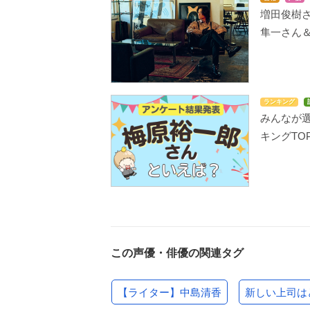
増田俊樹さ
隼一さん
ランキング
みんなが
キングTOP
この声優・俳優の関連タグ
【ライター】中島清香
新しい上司は