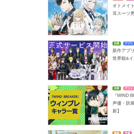
オトメイト
耳スーツ
話題
アプリ
新作アプ
世界観&
話題
アニメ
『WIND
声優・防風
新】
書籍
声優