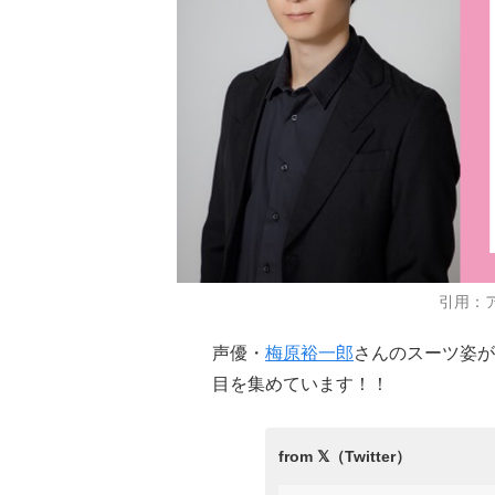
引用：
声優・
梅原裕一郎
さんのスーツ姿が
目を集めています！！