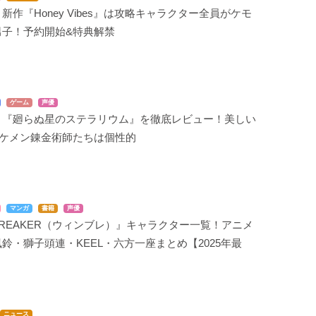
新作『Honey Vibes』は攻略キャラクター全員がケモ
男子！予約開始&特典解禁
ゲーム
声優
リ『廻らぬ星のステラリウム』を徹底レビュー！美しい
イケメン錬金術師たちは個性的
マンガ
書籍
声優
 BREAKER（ウィンブレ）』キャラクター一覧！アニメ
鈴・獅子頭連・KEEL・六方一座まとめ【2025年最
ニュース