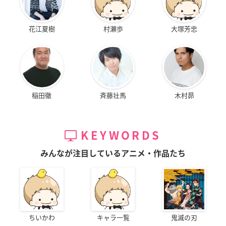
花江夏樹
村瀬歩
大塚芳忠
稲田徹
斉藤壮馬
木村昴
KEYWORDS
みんなが注目しているアニメ・作品たち
ちいかわ
キャラ一覧
鬼滅の刃