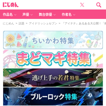
に
じ
め
ん
作品名
声優
舞台俳優
作者名
にじめん
>
話題
>
アイドリッシュセブン
> 『アイナナ』あるある大公開！「