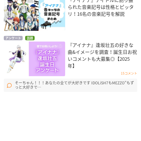
られた音楽記号は性格とピッタ
リ！16名の音楽記号を解説
アンケート
話題
『アイナナ』逢坂壮五の好きな
曲&イメージを調査！誕生日お祝
いコメントも大募集◎【2025
年】
15コメント
そーちゃん！！！あなたの全てが大好きです IDOLiSH7もMEZZO"もず
っと大好きで…