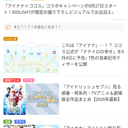
「アイナナ×ココス」コラボキャンペーンが8月27日スター
ト！IDOLiSH7が限定の撮り下ろしビジュアルでお出迎え♪
3コメント
まじ？！？！お金なくなる！！
ニュース
これは『アイナナ』…！？ ココ
ス公式が「ナナイロの幸せ」を8
月4日に予告♪ 7色の音楽記号テ
ィザーを公開
劇場アニメ
アニメ
『アイドリッシュセブン』見る
順番・時系列・TVアニメ＆劇場
版全作品まとめ【2026年最新】
話題
アプリ
『アイナナ』アイドルに割り振