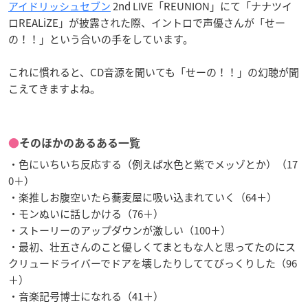
アイドリッシュセブン
2nd LIVE「REUNION」にて「ナナツイ
ロREALiZE」が披露された際、イントロで声優さんが「せー
の！！」という合いの手をしています。
これに慣れると、CD音源を聞いても「せーの！！」の幻聴が聞
こえてきますよね。
●
そのほかのあるある一覧
・色にいちいち反応する（例えば水色と紫でメッゾとか）（17
0＋）
・楽推しお腹空いたら蕎麦屋に吸い込まれていく（64＋）
・モンぬいに話しかける（76＋）
・ストーリーのアップダウンが激しい（100＋）
・最初、壮五さんのこと優しくてまともな人と思ってたのにス
クリュードライバーでドアを壊したりしててびっくりした（96
＋）
・音楽記号博士になれる（41＋）