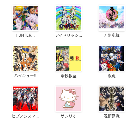
HUNTER...
アイドリッシ...
刀剣乱舞
ハイキュー!!
暗殺教室
銀魂
ヒプノシスマ...
サンリオ
呪術廻戦