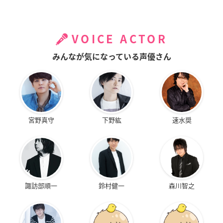
VOICE ACTOR
みんなが気になっている声優さん
宮野真守
下野紘
速水奨
諏訪部順一
鈴村健一
森川智之