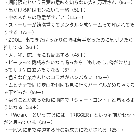
・期間限定という言葉の意味を知らない大神万理さん（86＋）
・出かける時はモンぬいも一緒（51＋）
・中の人たちの熱意がすごい（115＋）
・ストーリーが結構重くてメンタル育成ゲームって呼ばれてた
りする（73＋）
・ZOOL、出てきたばっかりの頃は苦手だったのに気づいたら
推してる（93＋）
・犬、猪、蛇、虎にも反応する（45＋）
・ピーッって機械みたいな音鳴ったら『もしもし､俺だけど』
ってササゲロ歌いたくなる（67＋）
・色んな企業さんとのコラボがハンパない（43＋）
・ムビナナで同じ映画を何回も見に行くハードルがめちゃくち
ゃ下がった（59＋）
・嫌なことがあった時に脳内で「ショートコント」と唱えるよ
うになる（23＋）
・「We are」という言葉には「TRIGGER」という名前がセット
だと思っている（39＋）
・一般人にまで浸透する陸の訴求力に驚かされる（25＋）