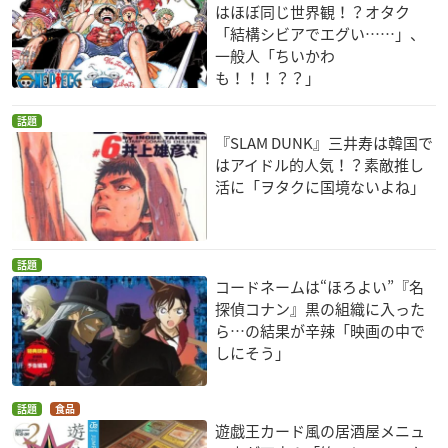
はほぼ同じ世界観！？オタク
「結構シビアでエグい……」、
一般人「ちいかわ
も！！！？？」
話題
『SLAM DUNK』三井寿は韓国で
はアイドル的人気！？素敵推し
活に「ヲタクに国境ないよね」
話題
コードネームは“ほろよい”『名
探偵コナン』黒の組織に入った
ら…の結果が辛辣「映画の中で
しにそう」
話題
食品
遊戯王カード風の居酒屋メニュ