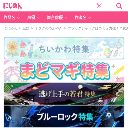
に
じ
め
ん
作品名
声優
舞台俳優
作者名
にじめん
>
話題
>
オタクのつぶやき
> ブラックジャックはコミュ力強！？意