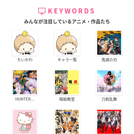
KEYWORDS
みんなが注目しているアニメ・作品たち
ちいかわ
キャラ一覧
鬼滅の刃
HUNTER...
暗殺教室
刀剣乱舞