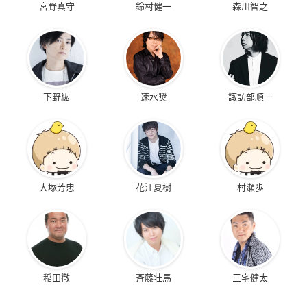
宮野真守
鈴村健一
森川智之
下野紘
速水奨
諏訪部順一
大塚芳忠
花江夏樹
村瀬歩
稲田徹
斉藤壮馬
三宅健太