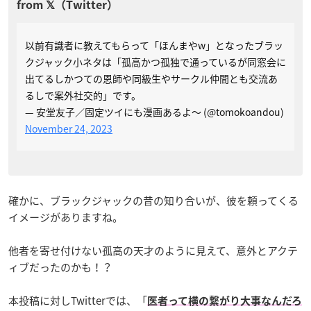
以前有識者に教えてもらって「ほんまやw」となったブラッ
クジャック小ネタは「孤高かつ孤独で通っているが同窓会に
出てるしかつての恩師や同級生やサークル仲間とも交流あ
るしで案外社交的」です。
— 安堂友子／固定ツイにも漫画あるよ～ (@tomokoandou)
November 24, 2023
確かに、ブラックジャックの昔の知り合いが、彼を頼ってくる
イメージがありますね。
他者を寄せ付けない孤高の天才のように見えて、意外とアクテ
ィブだったのかも！？
本投稿に対しTwitterでは、「
医者って横の繋がり大事なんだろ