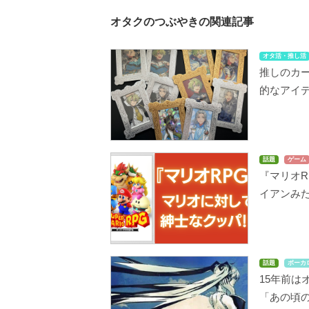
オタクのつぶやきの関連記事
オタ活・推し活
推しのカー
的なアイ
話題
ゲーム
『マリオ
イアンみ
話題
ボーカ
15年前
「あの頃