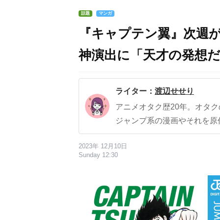
話題
マンガ
『キャプテン翼』次週
神演出に「天才の発想
ライター：
渡辺せせり
アニメオタク歴20年。オタ
ジャンプ系の漫画やそれを原
2023年 12月10日
Sunday 12:30