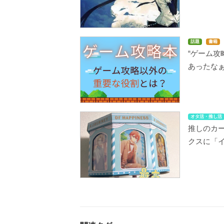
話題
書籍
“ゲーム攻
あったな
オタ活・推し活
推しのカ
クスに「