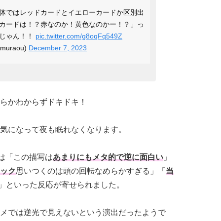
体ではレッドカードとイエローカードか区別出
カードは！？赤なのか！黄色なのかー！？」っ
ルじゃん！！
pic.twitter.com/g8oqFq549Z
uraou)
December 7, 2023
らかわからずドキドキ！
気になって夜も眠れなくなります。
は「この描写は
あまりにもメタ的で逆に面白い
」
ック
思いつくのは頭の回転なめらかすぎる」「
当
」といった反応が寄せられました。
メでは逆光で見えないという演出だったようで