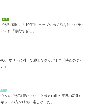
話題
ドが絵画風に！100円ショップのポチ袋を使った天才
ディアに「素敵すぎる」
RPG』マリオに対して紳士なクッパ！？「映画のジャ
たい」
ロイド
はオタクの心が健康だった！？ボカロ曲の流行の変化に
のネットの方が確実に楽しかった」