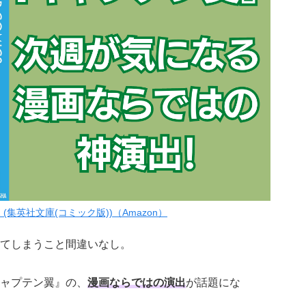
 (集英社文庫(コミック版))（Amazon）
てしまうこと間違いなし。
ャプテン翼』の、
漫画ならではの演出
が話題にな