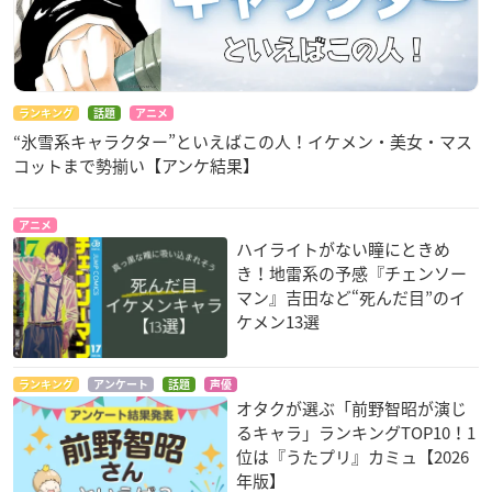
ランキング
話題
アニメ
“氷雪系キャラクター”といえばこの人！イケメン・美女・マス
コットまで勢揃い【アンケ結果】
アニメ
ハイライトがない瞳にときめ
き！地雷系の予感『チェンソー
マン』吉田など“死んだ目”のイ
ケメン13選
ランキング
アンケート
話題
声優
オタクが選ぶ「前野智昭が演じ
るキャラ」ランキングTOP10！1
位は『うたプリ』カミュ【2026
年版】