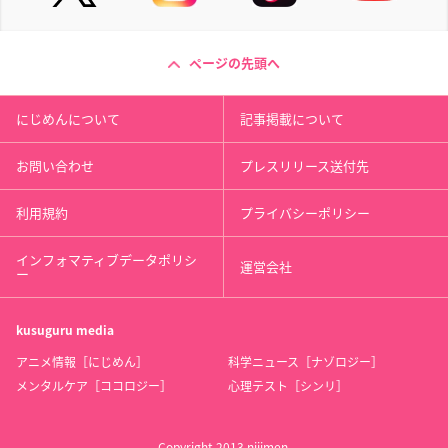
ページの先頭へ
にじめんについて
記事掲載について
お問い合わせ
プレスリリース送付先
利用規約
プライバシーポリシー
インフォマティブデータポリシ
運営会社
ー
kusuguru
media
アニメ情報［にじめん］
科学ニュース［ナゾロジー］
メンタルケア［ココロジー］
心理テスト［シンリ］
Copyright 2013 nijimen.