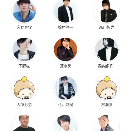
宮野真守
鈴村健一
森川智之
下野紘
速水奨
諏訪部順一
大塚芳忠
花江夏樹
村瀬歩