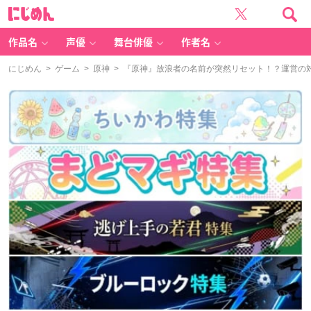
に
じ
め
ん
作品名
声優
舞台俳優
作者名
にじめん
>
ゲーム
>
原神
> 『原神』放浪者の名前が突然リセット！？運営の