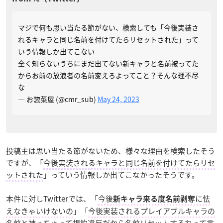
マジで何も思い当たる節がない、検索しても「今後実装さ
れるキャラと同じ名前を付けてたらリセットされた」って
いう情報しか出てこない
全く知らないうちにまだ出てない新キャラと名前被ってた
からお前の放浪者の名前変えろよってこと？そんな理不尽
な
— お惣菜屋 (@cmr_sub)
May 24, 2023
投稿主は思い当たる節がないため、様々な理由を検索したそう
ですが、「
今後実装されるキャラと同じ名前を付けてたらリセ
ットされた
」っていう情報しか出てこなかったそうです。
本件に対しTwitterでは、「
今後
に怯
新キャラ来る度名前剥奪
えなきゃいけないの
」「
今後実装される
プレイアブルキャラ
の
名前と被っちゃって規約違反だから名前リセットするねって言