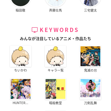
稲田徹
斉藤壮馬
三宅健太
KEYWORDS
みんなが注目しているアニメ・作品たち
ちいかわ
キャラ一覧
鬼滅の刃
HUNTER...
暗殺教室
刀剣乱舞