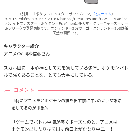
（引用：「ポケットモンスター サン・ムーン」
公式サイト
）
©2016 Pokémon. ©1995-2016 Nintendo/Creatures Inc. /GAME FREAK inc.
ポケットモンスター・ポケモン・Pokémonは任天堂・クリーチャーズ・ゲー
ムフリークの登録商標です。ニンテンドー3DSのロゴ・ニンテンドー3DSは任
天堂の商標です。
キャラクター紹介
アニメCV.岡本信彦さん
スカル団に、用心棒として力を貸している少年。ポケモンバト
ルで強くあることを、とても大事にしている。
コメント
「特にアニメだとポケモンの技を出す前に中2のような詠唱
をしてるのが印象的」
「ゲームでバトル中腕が疼くポーズなのと、アニメは
ポケモン出したり技を出す前口上がかなり中二！！」