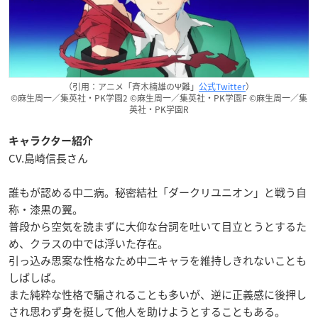
（引用：アニメ「斉木楠雄のΨ難」
公式Twitter
）
©麻生周一／集英社・PK学園2 ©麻生周一／集英社・PK学園F ©麻生周一／集
英社・PK学園R
キャラクター紹介
CV.島崎信長さん
誰もが認める中二病。秘密結社「ダークリユニオン」と戦う自
称・漆黒の翼。
普段から空気を読まずに大仰な台詞を吐いて目立とうとするた
め、クラスの中では浮いた存在。
引っ込み思案な性格なため中二キャラを維持しきれないことも
しばしば。
また純粋な性格で騙されることも多いが、逆に正義感に後押し
され思わず身を挺して他人を助けようとすることもある。