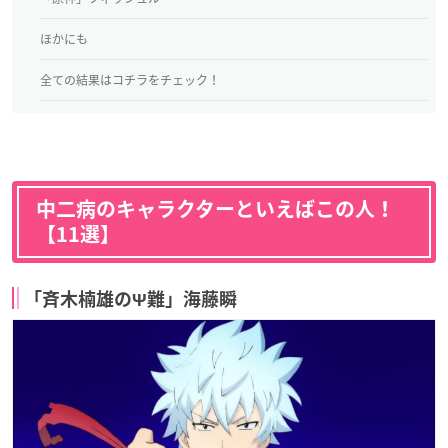
ほかにも
全ての結果はコチラをチェック！
中二病のキャラクターといえばこの人！
【11選】
「斉木楠雄のΨ難」海藤瞬