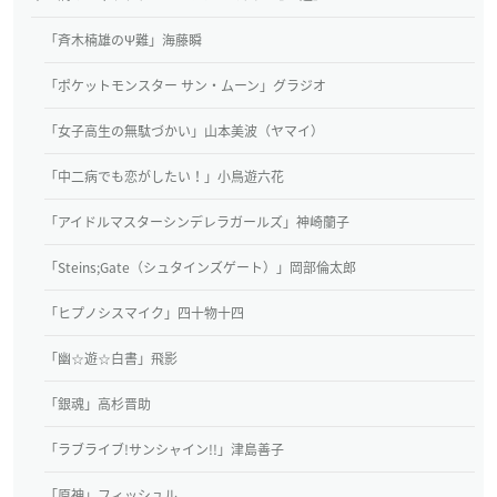
「斉木楠雄のΨ難」海藤瞬
「ポケットモンスター サン・ムーン」グラジオ
「女子高生の無駄づかい」山本美波（ヤマイ）
「中二病でも恋がしたい！」小鳥遊六花
「アイドルマスターシンデレラガールズ」神崎蘭子
「Steins;Gate（シュタインズゲート）」岡部倫太郎
「ヒプノシスマイク」四十物十四
「幽☆遊☆白書」飛影
「銀魂」高杉晋助
「ラブライブ!サンシャイン!!」津島善子
「原神」フィッシュル