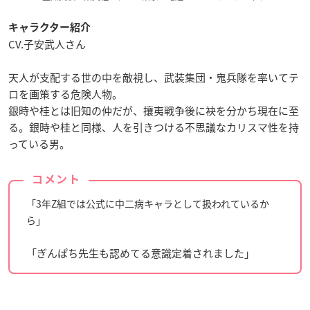
キャラクター紹介
CV.子安武人さん
天人が支配する世の中を敵視し、武装集団・鬼兵隊を率いてテ
ロを画策する危険人物。
銀時や桂とは旧知の仲だが、攘夷戦争後に袂を分かち現在に至
る。銀時や桂と同様、人を引きつける不思議なカリスマ性を持
っている男。
コメント
「3年Z組では公式に中二病キャラとして扱われているか
ら」
「ぎんぱち先生も認めてる意識定着されました」