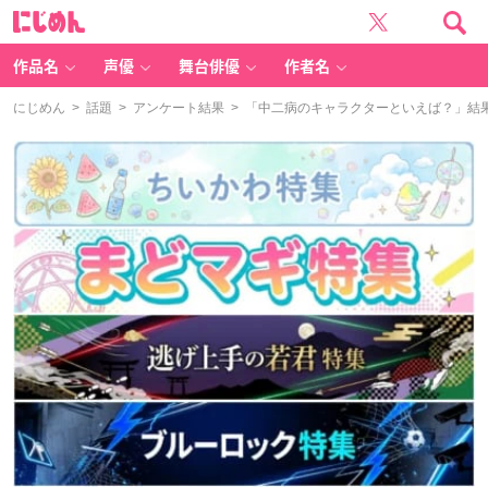
に
じ
め
ん
作品名
声優
舞台俳優
作者名
にじめん
>
話題
>
アンケート結果
> 「中二病のキャラクターといえば？」結