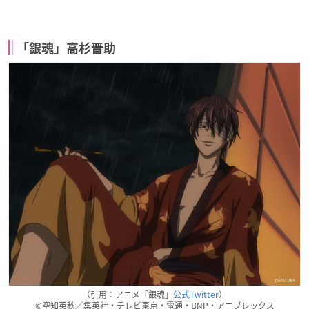
「銀魂」高杉晋助
（引用：アニメ「銀魂」
公式Twitter
）
©空知英秋／集英社・テレビ東京・電通・BNP・アニプレックス