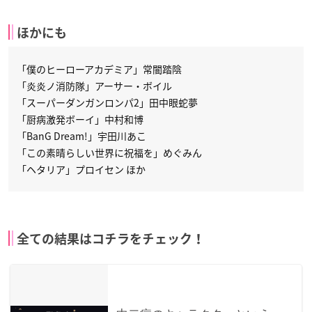
ほかにも
「僕のヒーローアカデミア」常闇踏陰
「炎炎ノ消防隊」アーサー・ボイル
「スーパーダンガンロンパ2」田中眼蛇夢
「厨病激発ボーイ」中村和博
「BanG Dream!」宇田川あこ
「この素晴らしい世界に祝福を」めぐみん
「ヘタリア」プロイセン ほか
全ての結果はコチラをチェック！