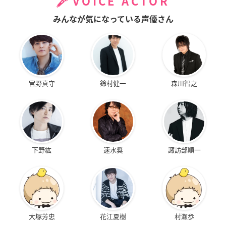
VOICE ACTOR
みんなが気になっている声優さん
宮野真守
鈴村健一
森川智之
下野紘
速水奨
諏訪部順一
大塚芳忠
花江夏樹
村瀬歩