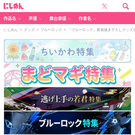
に
じ
め
ん
作品名
声優
舞台俳優
作者名
にじめん
>
グッズ
>
ブルーロック
> 『ブルーロック』新規描き下ろしグッズ