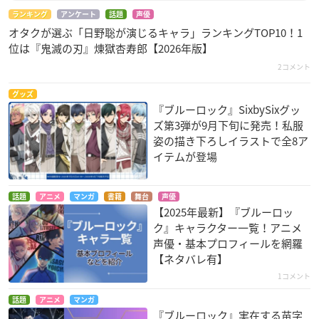
ランキング
アンケート
話題
声優
オタクが選ぶ「日野聡が演じるキャラ」ランキングTOP10！1
位は『鬼滅の刃』煉󠄁獄杏寿郎【2026年版】
2コメント
グッズ
『ブルーロック』SixbySixグッ
ズ第3弾が9月下旬に発売！私服
姿の描き下ろしイラストで全8ア
イテムが登場
話題
アニメ
マンガ
書籍
舞台
声優
【2025年最新】『ブルーロッ
ク』キャラクター一覧！アニメ
声優・基本プロフィールを網羅
【ネタバレ有】
1コメント
話題
アニメ
マンガ
『ブルーロック』実在する苗字