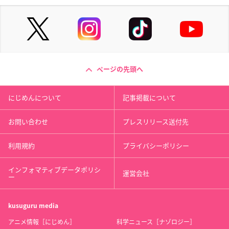
ページの先頭へ
にじめんについて
記事掲載について
お問い合わせ
プレスリリース送付先
利用規約
プライバシーポリシー
インフォマティブデータポリシ
運営会社
ー
kusuguru
media
アニメ情報［にじめん］
科学ニュース［ナゾロジー］