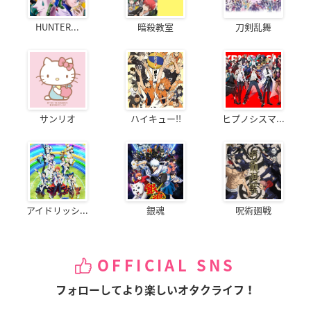
HUNTER...
暗殺教室
刀剣乱舞
サンリオ
ハイキュー!!
ヒプノシスマ...
アイドリッシ...
銀魂
呪術廻戦
OFFICIAL SNS
フォローしてより楽しいオタクライフ！