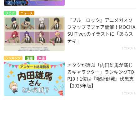
フェア
ニュース
『ブルーロック』アニメガ×ソ
フマップでフェア開催！MOCHA
SUIT ver.のイラストに「あらス
テキ」
1コメント
ランキング
話題
声優
オタクが選ぶ「内田雄馬が演じ
るキャラクター」ランキングTO
P10！1位は『呪術廻戦』伏黒恵
【2025年版】
1コメント