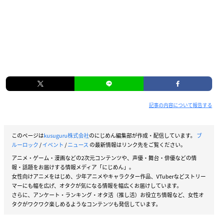
記事の内容について報告する
このページは
kusuguru株式会社
のにじめん編集部が作成・配信しています。
ブ
ルーロック
/
イベント
/
ニュース
の最新情報はリンク先をご覧ください。
アニメ・ゲーム・漫画などの2次元コンテンツや、声優・舞台・俳優などの情
報・話題をお届けする情報メディア「にじめん」。
女性向けアニメをはじめ、少年アニメやキャラクター作品、VTuberなどストリー
マーにも幅を広げ、オタクが気になる情報を幅広くお届けしています。
さらに、アンケート・ランキング・オタ活（推し活）お役立ち情報など、女性オ
タクがワクワク楽しめるようなコンテンツも発信しています。