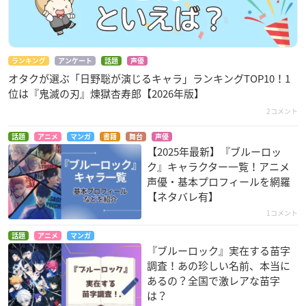
ランキング
アンケート
話題
声優
オタクが選ぶ「日野聡が演じるキャラ」ランキングTOP10！1
位は『鬼滅の刃』煉󠄁獄杏寿郎【2026年版】
2コメント
話題
アニメ
マンガ
書籍
舞台
声優
【2025年最新】『ブルーロッ
ク』キャラクター一覧！アニメ
声優・基本プロフィールを網羅
【ネタバレ有】
1コメント
話題
アニメ
マンガ
『ブルーロック』実在する苗字
調査！あの珍しい名前、本当に
あるの？全国で激レアな苗字
は？