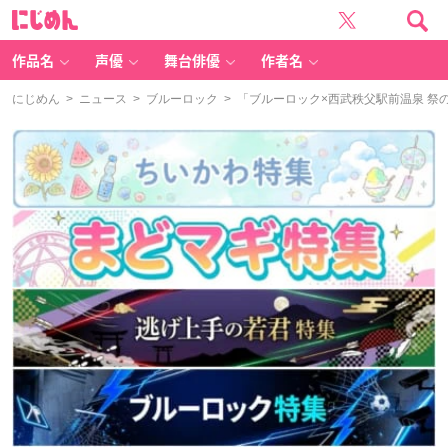
に
じ
め
ん
作品名
声優
舞台俳優
作者名
にじめん
>
ニュース
>
ブルーロック
> 「ブルーロック×西武秩父駅前温泉 