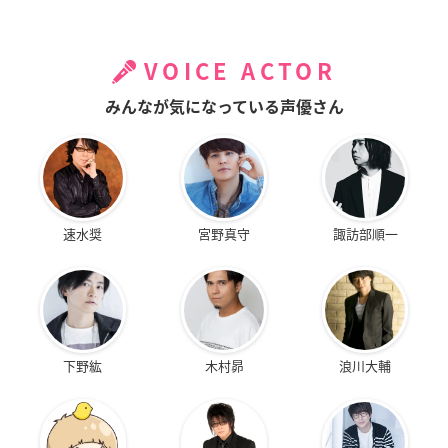
VOICE ACTOR
みんなが気になっている声優さん
速水奨
宮野真守
諏訪部順一
下野紘
木村昴
浪川大輔