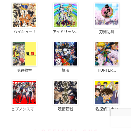
ハイキュー!!
アイドリッシ...
刀剣乱舞
暗殺教室
銀魂
HUNTER...
ヒプノシスマ...
呪術廻戦
名探偵コナン