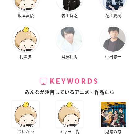
坂本真綾
森川智之
花江夏樹
村瀬歩
斉藤壮馬
中村悠一
KEYWORDS
みんなが注目しているアニメ・作品たち
ちいかわ
キャラ一覧
鬼滅の刃