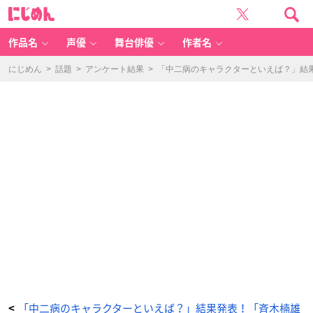
「中
に
二
じ
病
め
で
ん
も
恋
作品名
声優
舞台俳優
作者名
が
し
た
い！」
にじめん
>
話題
>
アンケート結果
>
「中二病のキャラクターといえば？」結果
小
鳥
遊
六
花
-
ア
ニ
メ
情
報
サ
イ
ト
に
じ
め
ん
「中二病のキャラクターといえば？」結果発表！「斉木楠雄
<