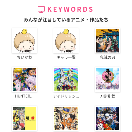
KEYWORDS
みんなが注目しているアニメ・作品たち
ちいかわ
キャラ一覧
鬼滅の刃
HUNTER...
アイドリッシ...
刀剣乱舞