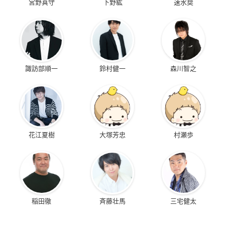
宮野真守
下野紘
速水奨
諏訪部順一
鈴村健一
森川智之
花江夏樹
大塚芳忠
村瀬歩
稲田徹
斉藤壮馬
三宅健太