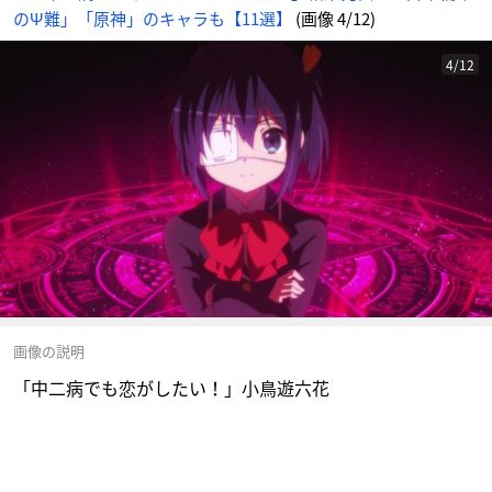
のΨ難」「原神」のキャラも【11選】
(画像 4/12)
4/12
画像の説明
「中二病でも恋がしたい！」小鳥遊六花