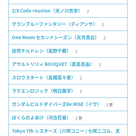
2
Z/X Code reunion（天ノ川衣奈）
2
グランブルーファンタジー（ディアンサ）
2
One Room セカンドシーズン（天月真白）
2
徒然チルドレン（高野千鶴）
2
アサルトリリィ BOUQUET（真島百由）
2
スロウスタート（高橋菜々恵）
2
ラクエンロジック（明日葉学）
1
票
ガンダムビルドダイバーズRe:RISE（イヴ）
1
票
ぼくらのよあけ（河合花香）
Tokyo 7th シスターズ（六咲コニー / 七咲ニコル、天