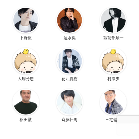
下野紘
速水奨
諏訪部順一
大塚芳忠
花江夏樹
村瀬歩
稲田徹
斉藤壮馬
三宅健太