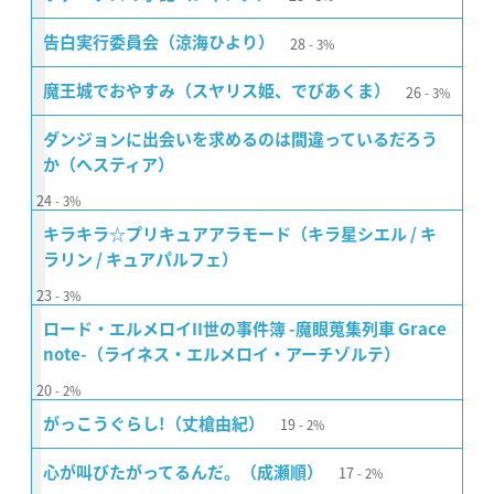
28
告白実行委員会（涼海ひより）
3%
26
魔王城でおやすみ（スヤリス姫、でびあくま）
3%
ダンジョンに出会いを求めるのは間違っているだろう
か（ヘスティア）
24
3%
キラキラ☆プリキュアアラモード（キラ星シエル / キ
ラリン / キュアパルフェ）
23
3%
ロード・エルメロイII世の事件簿 -魔眼蒐集列車 Grace
note-（ライネス・エルメロイ・アーチゾルテ）
20
2%
19
がっこうぐらし!（丈槍由紀）
2%
17
心が叫びたがってるんだ。（成瀬順）
2%