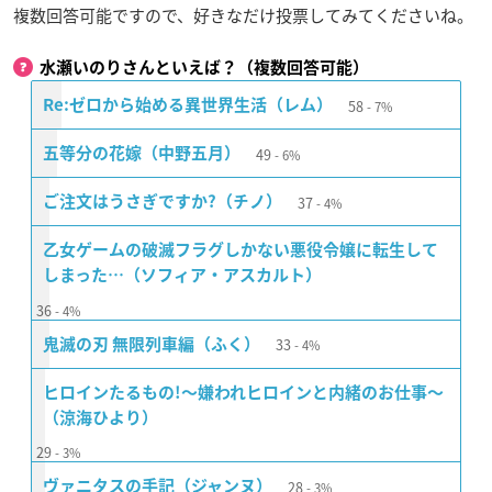
複数回答可能ですので、好きなだけ投票してみてくださいね。
水瀬いのりさんといえば？（複数回答可能）
58
Re:ゼロから始める異世界生活（レム）
7%
49
五等分の花嫁（中野五月）
6%
37
ご注文はうさぎですか?（チノ）
4%
乙女ゲームの破滅フラグしかない悪役令嬢に転生して
しまった…（ソフィア・アスカルト）
36
4%
33
鬼滅の刃 無限列車編（ふく）
4%
ヒロインたるもの!〜嫌われヒロインと内緒のお仕事〜
（涼海ひより）
29
3%
28
ヴァニタスの手記（ジャンヌ）
3%