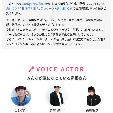
このページは
kusuguru株式会社
のにじめん編集部が作成・配信しています。
水
瀬いのり
/
今日は何の日？
/
アンケート
/
誕生日
/
話題
の最新情報はリンク先をご
覧ください。
アニメ・ゲーム・漫画などの2次元コンテンツや、声優・舞台・俳優などの情
報・話題をお届けする情報メディア「にじめん」。
女性向けアニメをはじめ、少年アニメやキャラクター作品、VTuberなどストリー
マーにも幅を広げ、オタクが気になる情報を幅広くお届けしています。
さらに、アンケート・ランキング・オタ活（推し活）お役立ち情報など、女性オ
タクがワクワク楽しめるようなコンテンツも発信しています。
VOICE ACTOR
みんなが気になっている声優さん
宮野真守
鈴村健一
森川智之