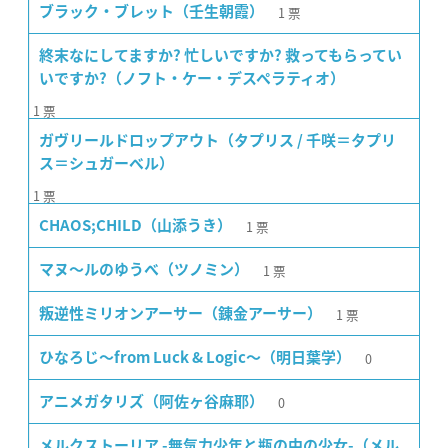
1
票
ブラック・ブレット（壬生朝霞）
終末なにしてますか? 忙しいですか? 救ってもらってい
いですか?（ノフト・ケー・デスペラティオ）
1
票
ガヴリールドロップアウト（タプリス / 千咲＝タプリ
ス＝シュガーベル）
1
票
1
票
CHAOS;CHILD（山添うき）
1
票
マヌ〜ルのゆうべ（ツノミン）
1
票
叛逆性ミリオンアーサー（錬金アーサー）
0
ひなろじ〜from Luck & Logic〜（明日葉学）
0
アニメガタリズ（阿佐ヶ谷麻耶）
メルクストーリア -無気力少年と瓶の中の少女-（メル