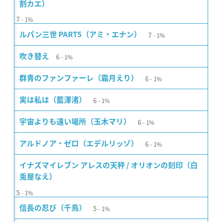
割カエ）
7
1%
7
ルパン三世 PART5（アミ・エナン）
1%
6
吹き替え
1%
6
群青のファンファーレ（霜月えり）
1%
6
実は私は（藍澤渚）
1%
6
宇宙よりも遠い場所（玉木マリ）
1%
6
アルドノア・ゼロ（エデルリッゾ）
1%
イナズマイレブン アレスの天秤 / オリオンの刻印（白
兎屋なえ）
5
1%
5
信長の忍び（千鳥）
1%