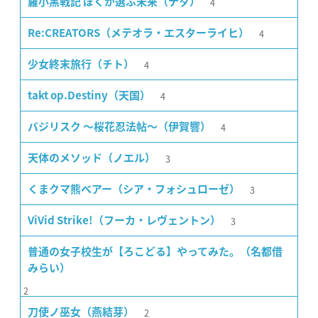
4
羅小黒戦記 ぼくが選ぶ未来（ナタ）
4
Re:CREATORS（メテオラ・エスターライヒ）
4
少女終末旅行（チト）
4
takt op.Destiny（天国）
4
バジリスク 〜桜花忍法帖〜（伊賀響）
3
天体のメソッド（ノエル）
3
くまクマ熊ベアー（シア・フォシュローゼ）
3
ViVid Strike!（フーカ・レヴェントン）
普通の女子校生が【ろこどる】やってみた。（名都借
みらい）
2
2
刀使ノ巫女（燕結芽）