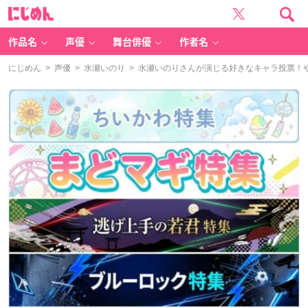
に
じ
め
ん
作品名
声優
舞台俳優
作者名
にじめん
>
声優
>
水瀬いのり
> 水瀬いのりさんが演じる好きなキャラ投票！