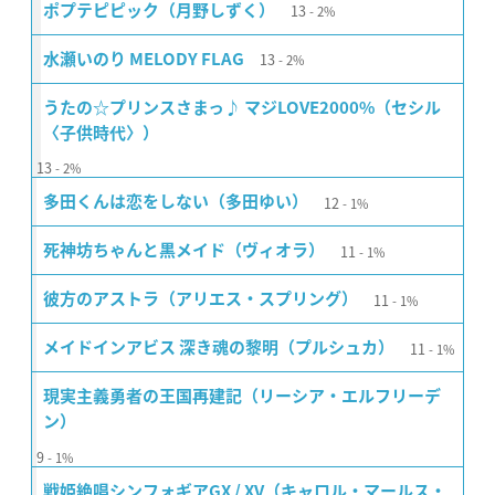
13
ポプテピピック（月野しずく）
2%
13
水瀬いのり MELODY FLAG
2%
うたの☆プリンスさまっ♪ マジLOVE2000%（セシル
〈子供時代〉）
13
2%
12
多田くんは恋をしない（多田ゆい）
1%
11
死神坊ちゃんと黒メイド（ヴィオラ）
1%
11
彼方のアストラ（アリエス・スプリング）
1%
11
メイドインアビス 深き魂の黎明（プルシュカ）
1%
現実主義勇者の王国再建記（リーシア・エルフリーデ
ン）
9
1%
戦姫絶唱シンフォギアGX / XV（キャロル・マールス・