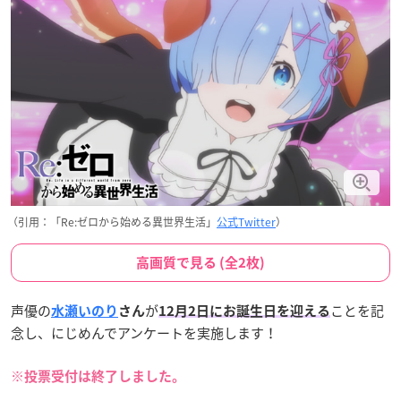
（引用：「Re:ゼロから始める異世界生活」
公式Twitter
）
高画質で見る (全2枚)
声優の
が
ことを記
水瀬いのり
さん
12月2日にお誕生日を迎える
念し、にじめんでアンケートを実施します！
※投票受付は終了しました。