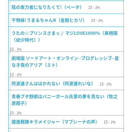
15
陰の実力者になりたくて!（ベータ）
2%
15
干物妹!うまるちゃんR（金剛ヒカリ）
2%
うたの☆プリンスさまっ♪ マジLOVE1000%（来栖翔
〈幼少時代〉）
15
2%
劇場版 ソードアート・オンライン -プログレッシブ- 星
なき夜のアリア（ミト）
15
2%
15
阿波連さんははかれない（阿波連れいな）
2%
青春ブタ野郎はバニーガール先輩の夢を見ない（牧之
原翔子）
15
2%
15
魔進戦隊キラメイジャー（マブシーナの声）
2%