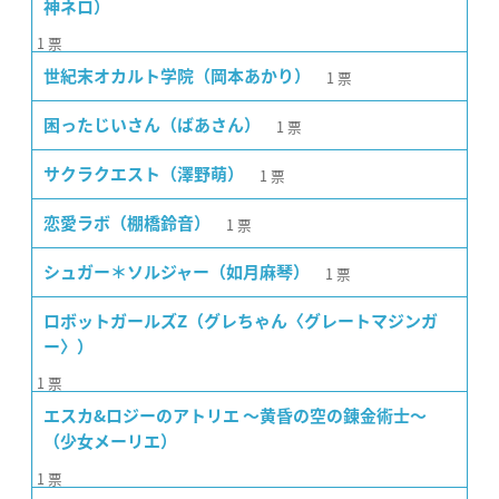
神ネロ）
1
票
1
票
世紀末オカルト学院（岡本あかり）
1
票
困ったじいさん（ばあさん）
1
票
サクラクエスト（澤野萌）
1
票
恋愛ラボ（棚橋鈴音）
1
票
シュガー＊ソルジャー（如月麻琴）
ロボットガールズZ（グレちゃん〈グレートマジンガ
ー〉）
1
票
エスカ&ロジーのアトリエ 〜黄昏の空の錬金術士〜
（少女メーリエ）
1
票