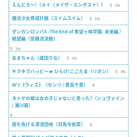
5
えんどろ〜!（メイ〈メイザ・エンダスト〉）
1%
5
魔法少女育成計画（スイムスイム）
1%
ダンガンロンパ3 -The End of 希望ヶ峰学園- 未来編 /
絶望編（安藤流流歌）
5
1%
5
あまちゃん（成田りな）
1%
5
キラキラハッピー★ ひらけ!ここたま（リボン）
1%
4
W'z《ウィズ》（センリ / 豊島千里）
ネトゲの嫁は女の子じゃないと思った?（シュヴァイン
/ 瀬川茜）
4
4
雨を告げる漂流団地（羽馬令依菜）