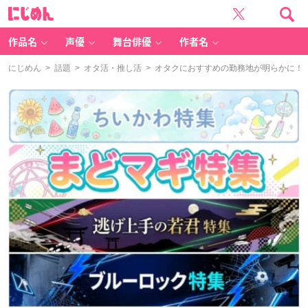
に
じ
め
ん
作品名
声優
舞台俳優
作者名
にじめん
>
話題
>
オタ活・推し活
> オタクにおすすめの勤務地が明らかに！