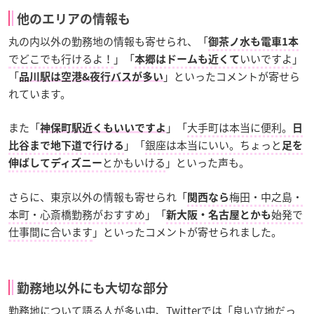
他のエリアの情報も
丸の内以外の勤務地の情報も寄せられ、「
御茶ノ水も電車1本
でどこでも行けるよ！
」「
いいですよ
」
本郷はドームも近くて
「
」といったコメントが寄せら
品川駅は空港&夜行バスが多い
れています。
また「
」「
大手町は本当に便利。
神保町駅近くもいいですよ
日
」「
銀座は本当にいい。ちょっと
比谷まで地下道で行ける
足を
とかもいける
」といった声も。
伸ばしてディズニー
さらに、東京以外の情報も寄せられ「
梅田・中之島・
関西なら
本町・心斎橋勤務がおすすめ
」「
始発で
新大阪・名古屋とかも
仕事間に合います
」といったコメントが寄せられました。
勤務地以外にも大切な部分
勤務地について語る人が多い中、Twitterでは「
良い立地だっ