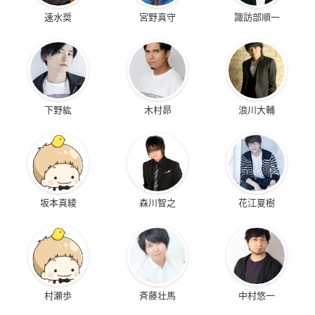
速水奨
宮野真守
諏訪部順一
下野紘
木村昴
浪川大輔
坂本真綾
森川智之
花江夏樹
村瀬歩
斉藤壮馬
中村悠一