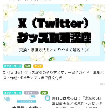
オタ活・推し活
話題
グッズ
X（Twitter）グッズ取引のやり方とマナー完全ガイド 募集ポ
スト作成〜DMテンプレまで例文付き
5
オタ活・推し活
アンケート
話題
8月1日は水の日！『鬼滅の刃』
冨岡義勇など水属性・水使いキ