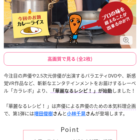
高画質で見る (全2枚)
今注目の声優や2.5次元俳優が出演するバラエティDVDや、新感
覚VR作品など、斬新なエンタテインメントをお届けするレーベ
ル「カラレボ」より、
しました！
「華麗なるレシピ！ 」が始動
「華麗なるレシピ！ 」は
声優による声優のための本気料理企画
で、第1弾には
と
が登場します。
増田俊樹
さん
小林千晃
さん
Point