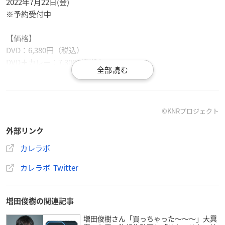
2022年7月22日(金)
※予約受付中
【価格】
DVD：6,380円（税込）
DVD＋カレー：7,300（税込）
アニメイトで購入（DVD）
©KNRプロジェクト
アニメイトで購入（レトルトカレー）
外部リンク
カレラボ
カレラボ Twitter
【新作情報】7/22（金）発売
声優が本気で挑戦する極上の家庭料理！
増田俊樹の関連記事
『
#増田俊樹
と
#小林千晃
の華麗なるレシピ！』
お題はみんな大好き「カレーライス」🍛
増田俊樹さん「買っちゃった〜〜〜」大興