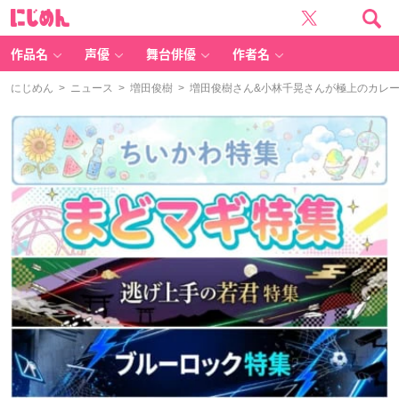
に
じ
め
ん
作品名
声優
舞台俳優
作者名
にじめん
>
ニュース
>
増田俊樹
> 増田俊樹さん&小林千晃さんが極上のカレ