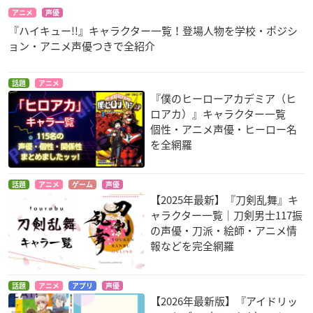
アニメ
声優
『ハイキュー!!』キャラクター一覧！登場人物を学校・ポジシ
ョン・アニメ声優つきで全紹介
話題
アニメ
『僕のヒーローアカデミア（ヒ
ロアカ）』キャラクター一覧
個性・アニメ声優・ヒーロー名
を全網羅
話題
アニメ
ゲーム
声優
【2025年最新】『刀剣乱舞』キ
ャラクター一覧｜刀剣男士117振
の声優・刀派・絵師・アニメ情
報などを完全網羅
話題
アニメ
アプリ
声優
【2026年最新版】『アイドリッ