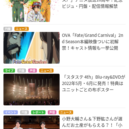
ビジュ・円盤・配信情報解禁
円盤
ニュース
OVA「Fate/Grand Carnival」2n
d Season本編映像ついに初解
禁！キャスト情報も一挙公開
ライブ
円盤
声優
ニュース
「スタステ 4th」Blu-ray&DVDが
2022年5月・6月に発売！特典は
ユニットごとの布ポスター
イベント
円盤
レポート
声優
ニュース
小野大輔さん＆下野紘さんが選
んだお土産がもらえる？！「小