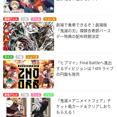
劇場アニメ
円盤
アニメ
ニュース
劇場で乗車できるぞ！劇場版
「鬼滅の刃」煉獄杏寿郎バース
デー特典の配布時期決定
ライブ
円盤
ニュース
「ヒプマイ」Final Battleへ進出
するディビジョンは？6th ライブ
の円盤も発売
劇場アニメ
円盤
アニメ
フェア
「鬼滅×アニメイトフェア」チ
ケット風カード＆クリアしおり
もらえる！