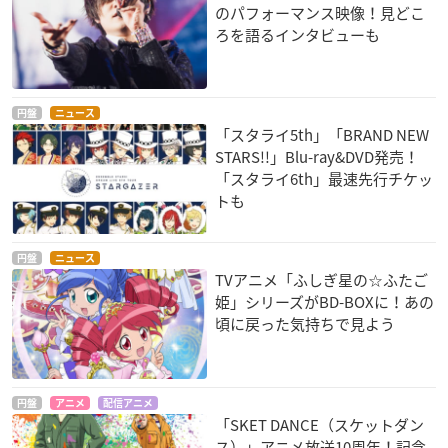
のパフォーマンス映像！見どこ
ろを語るインタビューも
円盤
ニュース
「スタライ5th」「BRAND NEW
STARS!!」Blu-ray&DVD発売！
「スタライ6th」最速先行チケッ
トも
円盤
ニュース
TVアニメ「ふしぎ星の☆ふたご
姫」シリーズがBD-BOXに！あの
頃に戻った気持ちで見よう
円盤
アニメ
配信アニメ
「SKET DANCE（スケットダン
ス）」アニメ放送10周年！記念