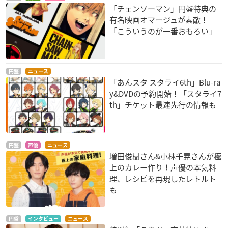
「チェンソーマン」円盤特典の
有名映画オマージュが素敵！
「こういうのが一番おもろい」
円盤
ニュース
「あんスタ スタライ6th」Blu-ra
y&DVDの予約開始！「スタライ7
th」チケット最速先行の情報も
円盤
声優
ニュース
増田俊樹さん&小林千晃さんが極
上のカレー作り！声優の本気料
理、レシピを再現したレトルト
も
円盤
インタビュー
ニュース