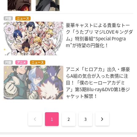
円盤
ニュース
豪華キャストによる貴重なトー
ク「うたプリ マジLOVEキングダ
ム」特別番組“Special Progra
m”が待望の円盤化！
円盤
アニメ
ニュース
アニメ「ヒロアカ」出久・爆豪
らA組の気合が入った表情に注
目！「僕のヒーローアカデミ
ア」第5期Blu-ray&DVD第1巻ジ
ャケット解禁！
1
2
3