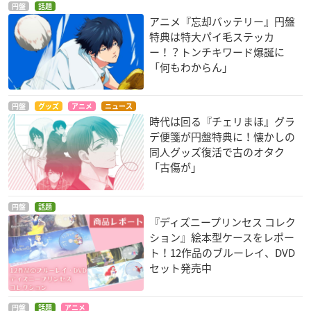
円盤
話題
アニメ『忘却バッテリー』円盤
特典は特大パイ毛ステッカ
ー！？トンチキワード爆誕に
「何もわからん」
円盤
グッズ
アニメ
ニュース
時代は回る『チェリまほ』グラ
デ便箋が円盤特典に！懐かしの
同人グッズ復活で古のオタク
「古傷が」
円盤
話題
『ディズニープリンセス コレク
ション』絵本型ケースをレポー
ト！12作品のブルーレイ、DVD
セット発売中
円盤
話題
アニメ