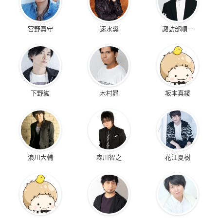
宮野真守
速水奨
諏訪部順一
下野紘
木村昴
坂本真綾
浪川大輔
森川智之
花江夏樹