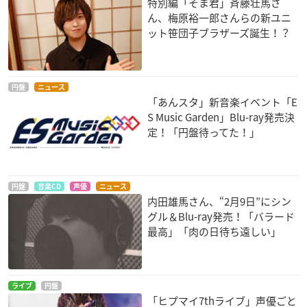
特別編「そま君」斉藤壮馬さ
ん、梅原裕一郎さんらの新ユニ
ット笹団子ブラザーズ誕生！？
円盤
ニュース
「あんスタ」新音楽イベント「E
S Music Garden」Blu-ray発売決
定！「円盤待ってた！」
円盤
音楽CD
声優
ニュース
内田雄馬さん、“2月9日”にシン
グル＆Blu-ray発売！「バラード
最高」「肉の日待ち遠しい」
ライブ
円盤
「ヒプマイ7thライブ」声優ごと