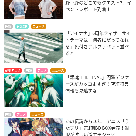
野下野のどこでもクエスト2」イ
ベントレポート到着！
円盤
音楽CD
ニュース
「アイナナ」6周年ティザーサイ
トテーマは「何者にだってなれ
る」色付きアルファベット並べ
ると…
劇場アニメ
円盤
アニメ
ニュース
「銀魂 THE FINAL」円盤デジケ
ースがカッコよすぎ！店舗特典
情報も見逃すな
円盤
アニメ
ニュース
あの伝説から10年…アニメ「う
たプリ」第1期BD BOX発売！制
服が眩しい激エモジャケ