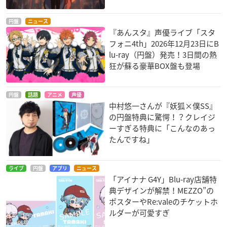
円盤
ニュース
『あんスタ』声優ライブ「スタ
フォニ4th」2026年12月23日にB
lu-ray（円盤）発売！3日間の熱
狂が蘇る豪華BOX盤も登場
円盤
話題
アニメ
声優
中村悠一さんが『妖狐×僕SS』
の円盤特典に驚愕！？クレイジ
ーすぎる特典に「こんなのあっ
たんですね」
ライブ
円盤
アプリ
ニュース
「アイナナ G4Y」Blu-ray店舗特
典デザインが解禁！MEZZO”の
ポスターやRe:valeのチケットホ
ルダーが可愛すぎ