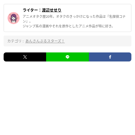
ライター：
渡辺せせり
アニメオタク歴20年。オタクのきっかけになった作品は『名探偵コナ
ン』。
ジャンプ系の漫画やそれを原作としたアニメ作品が特に好き。
カテゴリ :
あんさんぶるスターズ！