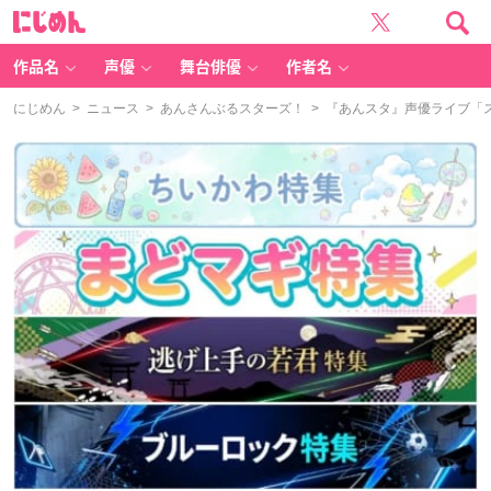
に
じ
め
ん
作品名
声優
舞台俳優
作者名
にじめん
>
ニュース
>
あんさんぶるスターズ！
> 『あんスタ』声優ライブ「スタ