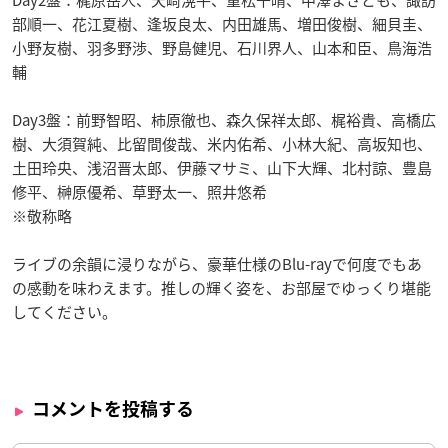
Day2盤：梶原岳人、天﨑滉平、重松千晴、中澤まさとも、諏訪
部順一、花江夏樹、逢坂良太、内田雄馬、増田俊樹、細貝圭、
小野友樹、羽多野渉、野島健児、石川界人、山本和臣、鳥海浩
輔
Day3盤：前野智昭、柿原徹也、森久保祥太郎、梶裕貴、高橋広
樹、大須賀純、比留間俊哉、米内佑希、小林大紀、高坂知也、
土田玲央、浅沼晋太郎、伊藤マサミ、山下大輝、北村諒、豊島
修平、榊原優希、草野太一、照井悠希
※敬称略
ライブの余韻に浸りながら、豪華仕様のBlu-rayで何度でもあ
の感動を味わえます。推しの輝く姿を、お部屋でゆっくり堪能
してください。
コメントを投稿する