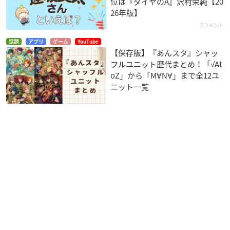
位は『ダイヤのA』沢村栄純【20
26年版】
2コメント
話題
アプリ
ゲーム
YouTube
【保存版】『あんスタ』シャッ
フルユニット歴代まとめ！「√At
oZ」から「M∀N∀」まで全12ユ
ニット一覧