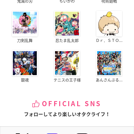
鬼滅の刃
ちいかわ
呪術廻戦
刀剣乱舞
忍たま乱太郎
Ｄｒ．ＳＴＯ...
銀魂
テニスの王子様
あんさんぶる...
OFFICIAL SNS
フォローしてより楽しいオタクライフ！