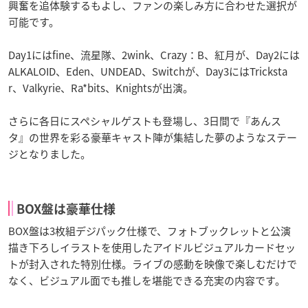
興奮を追体験するもよし、ファンの楽しみ方に合わせた選択が
可能です。
Day1にはfine、流星隊、2wink、Crazy：B、紅月が、Day2には
ALKALOID、Eden、UNDEAD、Switchが、Day3にはTricksta
r、Valkyrie、Ra*bits、Knightsが出演。
さらに各日にスペシャルゲストも登場し、3日間で『あんス
タ』の世界を彩る豪華キャスト陣が集結した夢のようなステー
ジとなりました。
BOX盤は豪華仕様
BOX盤は3枚組デジパック仕様で、フォトブックレットと公演
描き下ろしイラストを使用したアイドルビジュアルカードセッ
トが封入された特別仕様。ライブの感動を映像で楽しむだけで
なく、ビジュアル面でも推しを堪能できる充実の内容です。