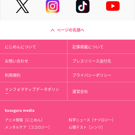
ページの先頭へ
にじめんについて
記事掲載について
お問い合わせ
プレスリリース送付先
利用規約
プライバシーポリシー
インフォマティブデータポリシ
運営会社
ー
kusuguru
media
アニメ情報［にじめん］
科学ニュース［ナゾロジー］
メンタルケア［ココロジー］
心理テスト［シンリ］