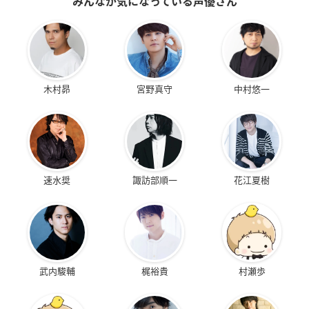
みんなが気になっている声優さん
木村昴
宮野真守
中村悠一
速水奨
諏訪部順一
花江夏樹
武内駿輔
梶裕貴
村瀬歩