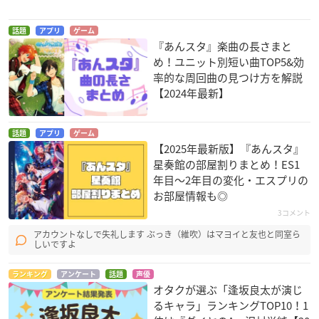
話題
アプリ
ゲーム
『あんスタ』楽曲の長さまと
め！ユニット別短い曲TOP5&効
率的な周回曲の見つけ方を解説
【2024年最新】
話題
アプリ
ゲーム
【2025年最新版】『あんスタ』
星奏館の部屋割りまとめ！ES1
年目〜2年目の変化・エスプリの
お部屋情報も◎
3コメント
アカウントなしで失礼します ぶっき（維吹）はマヨイと友也と同室ら
しいですよ
ランキング
アンケート
話題
声優
オタクが選ぶ「逢坂良太が演じ
るキャラ」ランキングTOP10！1