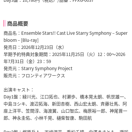
Day3盤：10,780円（税込）/品番：FFXG-0037
商品概要
商品名：Ensemble Stars!! Cast Live Starry Symphony – Super
bloom – [Blu-ray]
発売日：2026年12月23日（水）
早期予約特典対象期間：2025年11月25日（火）12：00～2026
年7月31日（金）23：59
発売元：Starry Symphony Project
販売元：フロンティアワークス
出演キャスト：
Day1盤：緑川光、江口拓也、村瀬歩、橋本晃太朗、帆世雄一、
中島ヨシキ、渡辺拓海、新田杏樹、西山宏太朗、斉藤壮馬、阿
座上洋平、笠間淳、海渡翼、山口智広、梅原裕一郎、神尾晋一
郎、神永圭佑、小林千晃、樋柴智康、駒田航