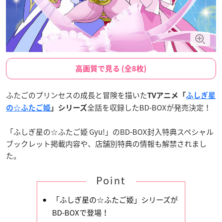
高画質で見る (全8枚)
ふたごのプリンセスの成長と冒険を描いた
TVアニメ「
ふしぎ星
全話を収録したBD-BOXが発売決定！
の☆ふたご姫
」シリーズ
「ふしぎ星の☆ふたご姫 Gyu!」のBD-BOX封入特典スペシャル
ブックレット掲載内容や、店舗別特典の情報も解禁されまし
た。
Point
「ふしぎ星の☆ふたご姫」シリーズが
BD-BOXで登場！