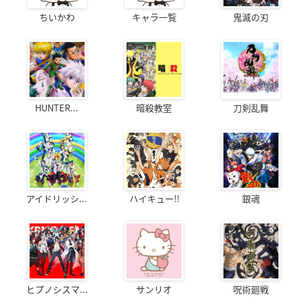
ちいかわ
キャラ一覧
鬼滅の刃
HUNTER...
暗殺教室
刀剣乱舞
アクリルスタンド＆L判ブロマイド10枚セット（連動特典）
Amazonで購入
Amazonで購入（Gyu!）
アイドリッシ...
ハイキュー!!
銀魂
Amazonで購入（セット買い）
ゲーマーズ
ヒプノシスマ...
サンリオ
呪術廻戦