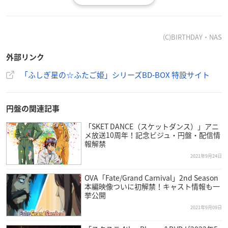
各巻Blu-ray Disc2枚組
【収録分数】
(C)BIRTHDAY・NAS
「
ふしぎ星の☆ふたご姫
」BD-BOX…本編約1170分＋映像特
外部リンク
典、「ふしぎ星の☆ふたご姫 Gyu!」BD-BOX…本編約1190分＋
映像特典
「ふしぎ星の☆ふたご姫」シリーズBD-BOX 特設サイト
【音声仕様】
リニアPCM/ステレオ
円盤の関連記事
「SKET DANCE（スケットダンス）」アニ
【画面サイズ】
メ放送10周年！記念ビジュ・円盤・配信情
報解禁
4:3（480i SDサイズ）
2021年9月24日
【ディスク仕様】
OVA「Fate/Grand Carnival」2nd Season
BD50G
本編映像ついに初解禁！キャスト情報も一
挙公開
【製作年】
2021年9月09日
「ふしぎ星の☆ふたご姫」…2005年、「ふしぎ星の☆ふたご姫