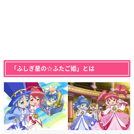
「
ふしぎ星の☆ふたご姫
」とは