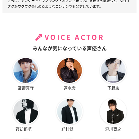
さらに、アンケート・ランキング・オタ活（推し活）お役立ち情報など、女性オ
タクがワクワク楽しめるようなコンテンツも発信しています。
VOICE ACTOR
みんなが気になっている声優さん
缶バッジ8個セット（各巻）
宮野真守
速水奨
下野紘
アニメイトで購入
アニメイトで購入（Gyu!）
Amazon
諏訪部順一
鈴村健一
森川智之