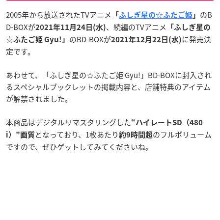
2005年から放送されたTVアニメ
のB
「
ふしぎ星の☆ふたご姫
」
D-BOXが
、続編のTVアニメ
2021年11月24日(水)
「ふしぎ星の
のBD-BOXが
に発売決
☆ふたご姫 Gyu!」
2021年12月22日(水)
定です。
あわせて、「ふしぎ星の☆ふたご姫 Gyu!」BD-BOXに封入され
るスペシャルブックレットの掲載内容と、店舗特典のアイテム
が解禁されました。
本商品はデジタルリマスタリングした
“ハイレートSD（480
となっており、1枚あたり
のフルボリューム
i）”画質
約9時間超
ですので、ぜひゲットしてみてくださいね。