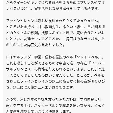
からクイーンやキングになる資格をえるためにプリンスやプリ
ンセスがつどい、寮生活をしながら勉強をしている所です。
ファインとレインは新しい友達を作りたくてたまりません。
ところがお金持ちに甘い教頭先生、冷たい上級生、目が回るほ
どのたくさんの校則。成績はポイント制で、競い合うことがよ
いとされ、友達をつくるどころか、「周囲はみなライバル」と
ギスギスした雰囲気さえありました。
ロイヤルワンダー学園に伝わる伝説のベル「ソレイユベル」。
これを鳴らすことができるものは宇宙で唯一の存在「ユニバー
サルプリンセス」の資格を与えられるといいます。これまで誰
一人として鳴らしたものはいませんでした。ところが、ベルを
さわったファインとレインの頭上に高らかに鐘の音が鳴りひび
き、頭上には天使が二人まいおりてきます。
かつて、ふしぎ星の危機を救ったふたご姫は「学園仲良し計
画」を立ち上げ、ハッピーベルンで魔法を使いながら、どんど
ん友達を増やしていこうと決意をします。