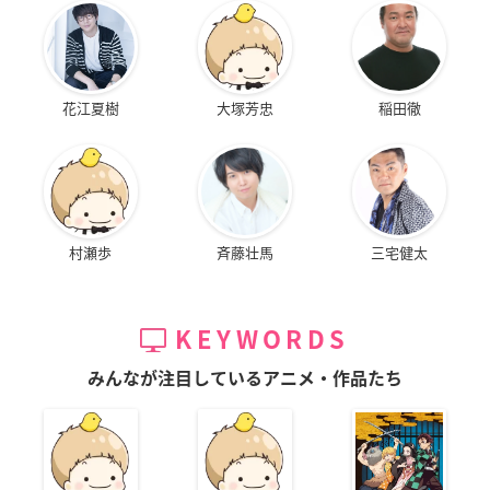
花江夏樹
大塚芳忠
稲田徹
村瀬歩
斉藤壮馬
三宅健太
KEYWORDS
みんなが注目しているアニメ・作品たち