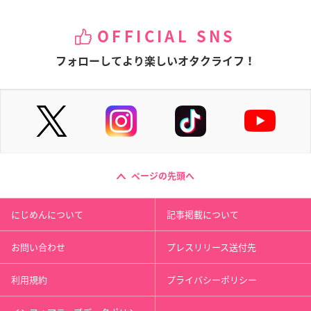
OFFICIAL SNS
フォローしてより楽しいオタクライフ！
ページの先頭へ
にじめんについて
記事掲載について
お問い合わせ
プレスリリース送付先
マイクロファイバーミニハンカチ（20センチ×20センチ）（各
利用規約
プライバシーポリシー
巻）
6PWポートレート（連動特典）