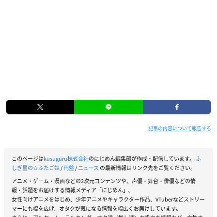
店舗特典
アニメイト通販
記事の内容について報告する
このページは
kusuguru株式会社
のにじめん編集部が作成・配信しています。
ふ
しぎ星の☆ふたご姫
/
円盤
/
ニュース
の最新情報はリンク先をご覧ください。
アニメ・ゲーム・漫画などの2次元コンテンツや、声優・舞台・俳優などの情
報・話題をお届けする情報メディア「にじめん」。
女性向けアニメをはじめ、少年アニメやキャラクター作品、VTuberなどストリー
マーにも幅を広げ、オタクが気になる情報を幅広くお届けしています。