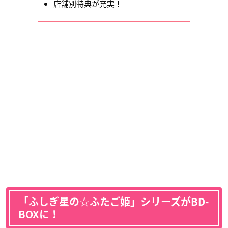
店舗別特典が充実！
「ふしぎ星の☆ふたご姫」シリーズがBD-
BOXに！