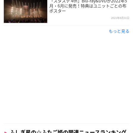
「スタステ 4th」Blu-ray&DVDが2022年5
Gyu!」…2006年
月・6月に発売！特典はユニットごとの布
ポスター
【制作国】
2021年8月31日
日本
もっと見る
【発売元】
フロンティアワークス
【販売元】
フロンティアワークス
【封入特典】
☆「ふしぎ星の☆ふたご姫」BD-BOX
・「キャラクターディテールブック（ジャイブ刊）」復刻縮刷
版
・「キャラクターディテールブック２（ジャイブ刊）」復刻縮
刷版
※復刻縮刷版では、諸般の事情により下記は未掲載となりま
ふしぎ星の☆ふたご姫の関連ニュースランキング