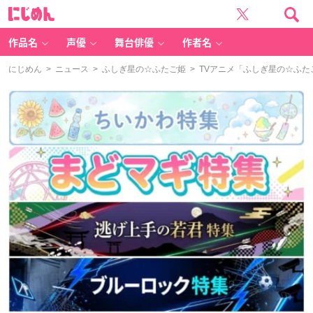
に
じ
め
ん
作品名
声優
舞台俳優
作者名
にじめん
>
ニュース
>
ふしぎ星の☆ふたご姫
> TVアニメ「ふしぎ星の☆ふた