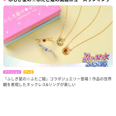
す。予めご了承ください。
「ふしぎ星の☆ふたご姫 キャラクターディテールブック２」
P66～70 インタビュー #2.Character Voice -Second-
☆「ふしぎ星の☆ふたご姫 Gyu!」BD-BOX
・「キャラクターファンブック（ジャイブ刊）」復刻縮刷版
・スぺシャルブックレット（新規スタッフインタビュー、イラ
ストギャラリー収録）
映像特典：OP＆EDノンクレジット映像 ほか
ファッション
グッズ
『ふしぎ星の☆ふたご姫』コラボジュエリー登場！作品の世界
観を表現したネックレス&リングが美しい