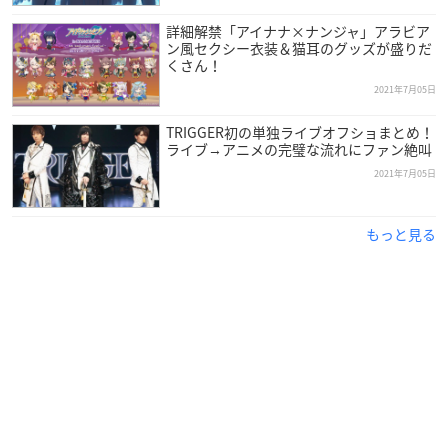
※朗読劇に声のみ出演
詳細解禁「アイナナ×ナンジャ」アラビア
代永 翼 (和泉三月 役)、KENN (四葉 環 役)、江口拓也 (六弥ナギ
ン風セクシー衣装＆猫耳のグッズが盛りだ
くさん！
役)、羽多野 渉 (八乙女 楽 役)、斉藤壮馬 (九条 天 役)、佐藤拓也
(十 龍之介 役)、立花慎之介 (千 役)
2021年7月05日
TRIGGER初の単独ライブオフショまとめ！
DAY 2
ライブ→アニメの完璧な流れにファン絶叫
小野賢章 (七瀬 陸 役)、増田俊樹 (和泉一織 役)、代永 翼 (和泉三
2021年7月05日
月 役)、KENN (四葉 環 役)、阿部 敦 (逢坂壮五 役)、保志総一朗
(百 役)、広瀬裕也 (亥清 悠 役)、木村 昴 (狗丸トウマ 役)、西山
もっと見る
宏太朗 (棗 巳波 役)、近藤 隆 (御堂虎於 役)
※朗読劇に声のみ出演
白井悠介 (二階堂大和 役)、江口拓也 (六弥ナギ 役)、羽多野 渉
(八乙女 楽 役)、斉藤壮馬 (九条 天 役)、佐藤拓也 (十 龍之介
役)、立花慎之介 (千 役)
アニメイトで購入