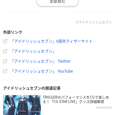
Blu-ray DAY 2：7,700円 (10%税込)
DVD DAY 1：6,600円 (10%税込)
DVD DAY 2：6,600円 (10%税込)
©アイドリッシュセブン
【商品仕様】
外部リンク
Blu-ray BOX：DAY 1 本編 Disc / DAY 2 本編 Disc / 特典CD (「We
lcome, Future World!!!」16人ver.、朗読劇音声を収録) / 収納ケ
「アイドリッシュセブン」6周年ティザーサイト
ース
「アイドリッシュセブン」
Blu-ray DAY 1：DAY 1 本編 Disc
Blu-ray DAY 2：DAY 2 本編 Disc
「アイドリッシュセブン」 Twitter
DVD DAY 1：DAY 1 本編 Disc
DVD DAY 2：DAY 2 本編 Disc
「アイドリッシュセブン」 YouTube
【出演者】
アイドリッシュセブンの関連記事
DAY 1
小野賢章 (七瀬 陸 役)、増田俊樹 (和泉一織 役)、白井悠介 (二階
TRIGGERのパフォーマンスをCGで楽しめ
る！「CG STAR LIVE」グッズ詳細解禁
堂大和 役)、阿部 敦 (逢坂壮五 役)、保志総一朗 (百 役)、広瀬裕
也 (亥清 悠 役)、木村 昴 (狗丸トウマ 役)、西山宏太朗 (棗 巳波
2021年7月05日
役)、近藤 隆 (御堂虎於 役)