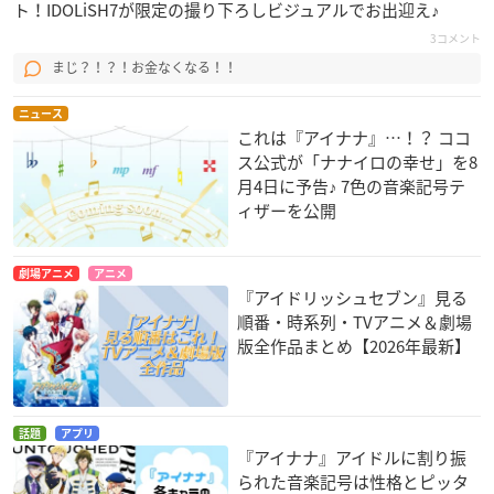
ト！IDOLiSH7が限定の撮り下ろしビジュアルでお出迎え♪
Dear Butterfly
3コメント
月明かりイルミネイト
まじ？！？！お金なくなる！！
雨
甘さひかえめ
ニュース
Forever Note
これは『アイナナ』…！？ ココ
カレイドスコープ
ス公式が「ナナイロの幸せ」を8
新曲1
月4日に予告♪ 7色の音楽記号テ
新曲2
ィザーを公開
初回限定A
劇場アニメ
アニメ
アニメイトで購入
『アイドリッシュセブン』見る
順番・時系列・TVアニメ＆劇場
版全作品まとめ【2026年最新】
初回限定B
アニメイトで購入
話題
アプリ
『アイナナ』アイドルに割り振
られた音楽記号は性格とピッタ