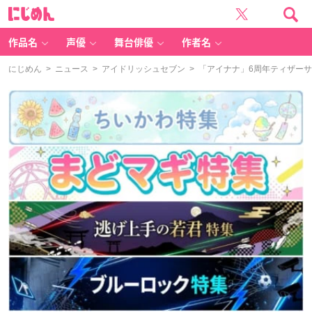
に
じ
め
ん
作品名
声優
舞台俳優
作者名
にじめん
>
ニュース
>
アイドリッシュセブン
> 「アイナナ」6周年ティザー