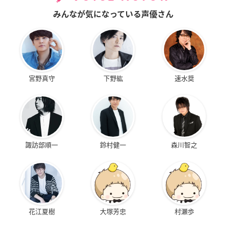
みんなが気になっている声優さん
宮野真守
下野紘
速水奨
諏訪部順一
鈴村健一
森川智之
花江夏樹
大塚芳忠
村瀬歩