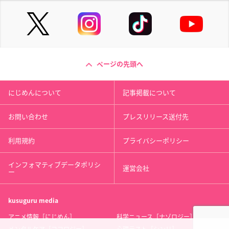
ページの先頭へ
にじめんについて
記事掲載について
お問い合わせ
プレスリリース送付先
利用規約
プライバシーポリシー
インフォマティブデータポリシ
運営会社
ー
kusuguru
media
アニメ情報［にじめん］
科学ニュース［ナゾロジー］