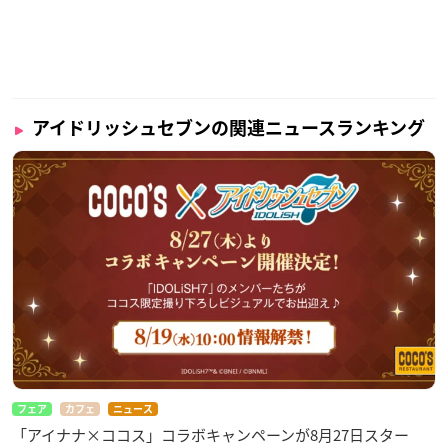
MEZZO” 1st Album “Intermezzo”
【発売日】
2021年10月20日(水)
アイドリッシュセブンの関連ニュースランキング
【価格】
初回限定盤A：3,850円 (10%税込)
初回限定盤B：3,850円 (10%税込)
通常盤：3,300円 (10%税込)
【商品仕様】
初回限定盤A：CD / ダウンロードカード (新曲1 環ソロver. 収録)
初回限定盤B：CD / ダウンロードカード (新曲1 壮五ソロver. 収
録)
通常盤：CD
【収録曲】
フェア
カフェ
ニュース
miss you…
「アイナナ×ココス」コラボキャンペーンが8月27日スター
恋のかけら