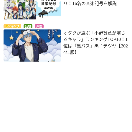
リ！16名の音楽記号を解説
【6周年情報】本日7/7、6周年のティザーサイトを公開いた
しました。
6周年に向け、こちらで情報を発信してゆきます！
ランキング
話題
声優
どうぞよろしくお願いいたします！
オタクが選ぶ「小野賢章が演じ
⇒
https://t.co/GBC1qFp7x3
#アイナナ
#アイナナの日
#何者
るキャラ」ランキングTOP10！1
にだってなれる
位は『黒バス』黒子テツヤ【202
—
アイドリッシュセブン
公式＠大神万理 (@iD7Mng_Ogam
4年版】
i)
July 7, 2021
【音楽情報】
2021年10月20日、ついにMEZZO"1stアルバム"Intermezz
o"の発売が決定いたしました！
新曲2曲を含む全3形態でのリリースとなります。
種村先生による撮り下ろしビジュアルは近日公開予定！
お楽しみにお待ちください！
⇒
https://t.co/hhrSeYQeij
#アイナナ
— アイドリッシュセブン公式＠大神万理 (@iD7Mng_Ogam