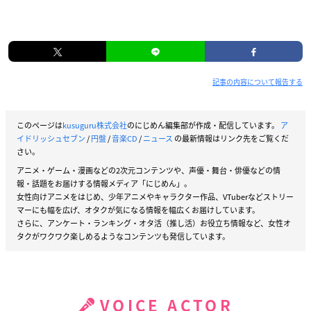
i)
July 7, 2021
1/23、1/24に横浜アリーナにて開催された、
「5th Anniversary Event "/BEGINNING NEXT"」のBlu-ray&
DVDが9月28日に発売決定！
記事の内容について報告する
初回限定版のBlu-ray BOXには、本編Discに加え、
Welcome, Future World!!!16人ver.などを収録した特典CD
このページは
kusuguru株式会社
のにじめん編集部が作成・配信しています。
ア
を同梱！
イドリッシュセブン
/
円盤
/
音楽CD
/
ニュース
の最新情報はリンク先をご覧くだ
詳しくはこちら
さい。
⇒
https://t.co/RK5UajuzLe
#アイナナ
アニメ・ゲーム・漫画などの2次元コンテンツや、声優・舞台・俳優などの情
— アイドリッシュセブン公式＠大神万理 (@iD7Mng_Ogam
報・話題をお届けする情報メディア「にじめん」。
女性向けアニメをはじめ、少年アニメやキャラクター作品、VTuberなどストリー
i)
July 7, 2021
マーにも幅を広げ、オタクが気になる情報を幅広くお届けしています。
さらに、アンケート・ランキング・オタ活（推し活）お役立ち情報など、女性オ
タクがワクワク楽しめるようなコンテンツも発信しています。
VOICE ACTOR