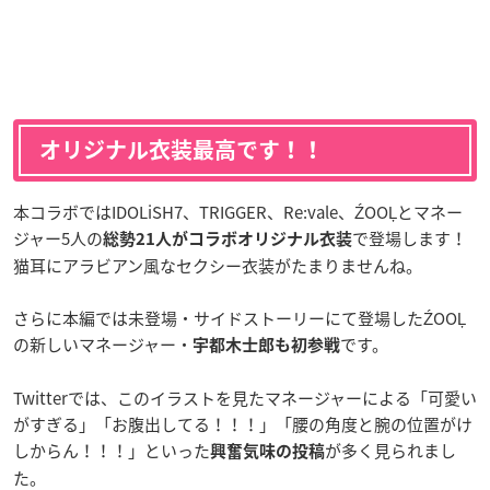
オリジナル衣装最高です！！
本コラボではIDOLiSH7、TRIGGER、Re:vale、ŹOOĻとマネー
ジャー5人の
で登場します！
総勢21人がコラボオリジナル衣装
猫耳にアラビアン風なセクシー衣装がたまりませんね。
さらに本編では未登場・サイドストーリーにて登場したŹOOĻ
の新しいマネージャー・
です。
宇都木士郎も初参戦
Twitterでは、このイラストを見たマネージャーによる「可愛い
がすぎる」「お腹出してる！！！」「腰の角度と腕の位置がけ
しからん！！！」といった
が多く見られまし
興奮気味の投稿
た。