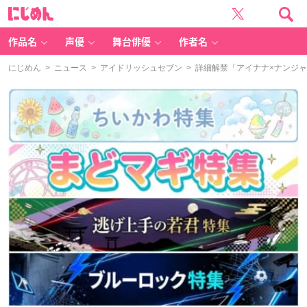
に
じ
め
ん
作品名
声優
舞台俳優
作者名
にじめん
>
ニュース
>
アイドリッシュセブン
> 詳細解禁「アイナナ×ナンジ