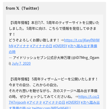
【5周年情報】本日7/7、5周年のティザーサイトを公開いた
しました。 5周年に向け、こちらで情報を発信してゆきま
す！
どうぞよろしくお願い致します！ ⇒
https://t.co/jKwyfNHW
hN
#アイナナ
#アイナナの日
#OVER5Y
#次へ踏み出す準備
の時
— アイドリッシュセブン公式＠大神万理 (@iD7Mng_Ogam
i)
July 7, 2020
【5周年情報】 5周年ティザームービーを公開いたします！
今までの自分、これからの自分。
それぞれ想いを馳せながら、次のステージへ踏み出す準備
の時。 ぜひチェックしてみてくださいね。 ⇒
https://t.co/2
7H7njpceh
#アイナナ
#アイナナの日
#OVER5Y
#次へ踏み出
す準備の時
pic.twitter.com/WB5eN64lLl