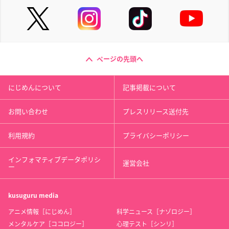
ページの先頭へ
にじめんについて
記事掲載について
お問い合わせ
プレスリリース送付先
利用規約
プライバシーポリシー
インフォマティブデータポリシ
運営会社
ー
kusuguru
media
アニメ情報［にじめん］
科学ニュース［ナゾロジー］
メンタルケア［ココロジー］
心理テスト［シンリ］