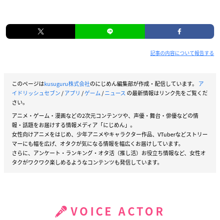
記事の内容について報告する
このページは
kusuguru株式会社
のにじめん編集部が作成・配信しています。
ア
イドリッシュセブン
/
アプリ
/
ゲーム
/
ニュース
の最新情報はリンク先をご覧くだ
さい。
アニメ・ゲーム・漫画などの2次元コンテンツや、声優・舞台・俳優などの情
報・話題をお届けする情報メディア「にじめん」。
女性向けアニメをはじめ、少年アニメやキャラクター作品、VTuberなどストリー
マーにも幅を広げ、オタクが気になる情報を幅広くお届けしています。
さらに、アンケート・ランキング・オタ活（推し活）お役立ち情報など、女性オ
タクがワクワク楽しめるようなコンテンツも発信しています。
VOICE ACTOR