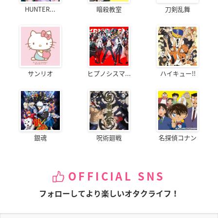
HUNTER...
暗殺教室
刀剣乱舞
サンリオ
ヒプノシスマ...
ハイキュー!!
銀魂
呪術廻戦
名探偵コナン
OFFICIAL SNS
フォローしてより楽しいオタクライフ！