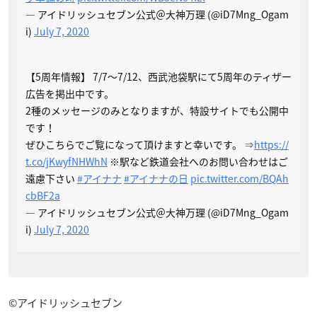
— アイドリッシュセブン公式＠大神万理 (@iD7Mng_Ogam
i)
July 7, 2020
【5周年情報】 7/7〜7/12、西武池袋駅にて5周年のティザー
広告を掲出中です。
2種のメッセージのみとなりますが、特設サイトでも公開中
です！
ぜひこちらでご覧になって頂けますと幸いです。 ⇒
https://
t.co/jKwyfNHWhN
※駅など鉄道会社へのお問い合わせはご
遠慮下さい
#アイナナ
#アイナナの日
pic.twitter.com/BQAh
cbBF2a
— アイドリッシュセブン公式＠大神万理 (@iD7Mng_Ogam
i)
July 7, 2020
©アイドリッシュセブン