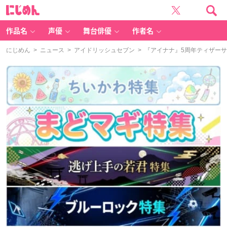
に
じ
め
ん
作品名
声優
舞台俳優
作者名
にじめん
>
ニュース
>
アイドリッシュセブン
> 『アイナナ』5周年ティザーサ