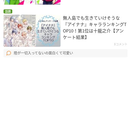
話題
無人島でも生きていけそうな
『アイナナ』キャラランキングT
OP10！第1位は十龍之介【アン
ケート結果】
8コメント
陸が一切入ってないの面白くて可愛い