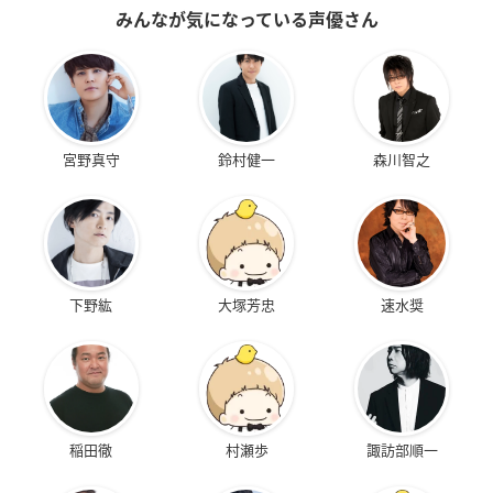
みんなが気になっている声優さん
宮野真守
鈴村健一
森川智之
下野紘
大塚芳忠
速水奨
稲田徹
村瀬歩
諏訪部順一