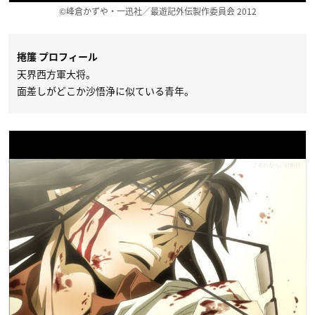
©峰倉かずや・一迅社／最遊記外伝製作委員会 2012
捲簾 プロフィール
天界西方軍大将。
面差しがどこか沙悟浄に似ている青年。