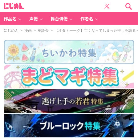
に
じ
め
ん
作品名
声優
舞台俳優
作者名
にじめん
>
漫画
>
座談会
> 【オタトーーク】亡くなってしまった推しを語る