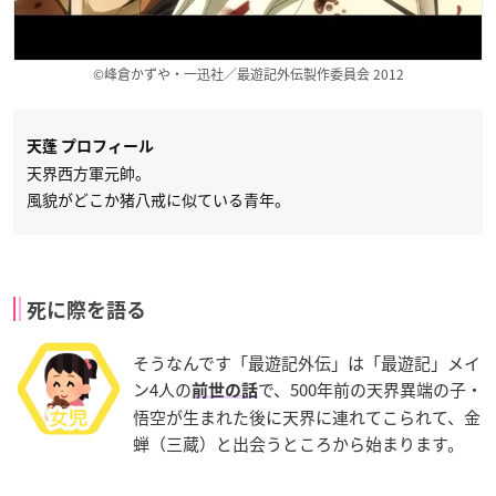
©峰倉かずや・一迅社／最遊記外伝製作委員会 2012
天蓬 プロフィール
天界西方軍元帥。
風貌がどこか猪八戒に似ている青年。
死に際を語る
そうなんです「最遊記外伝」は「最遊記」メイ
ン4人の
で、500年前の天界異端の子・
前世の話
悟空が生まれた後に天界に連れてこられて、金
蝉（三蔵）と出会うところから始まります。