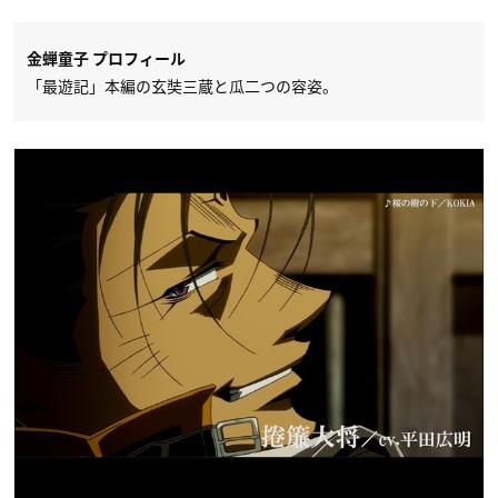
金蝉童子 プロフィール
「最遊記」本編の玄奘三蔵と瓜二つの容姿。