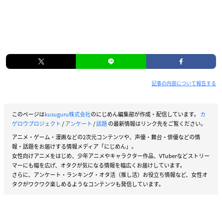
記事の内容について報告する
このページは
kusuguru株式会社
のにじめん編集部が作成・配信しています。
カ
ゲロウプロジェクト
/
アンケート
/
話題
の最新情報はリンク先をご覧ください。
アニメ・ゲーム・漫画などの2次元コンテンツや、声優・舞台・俳優などの情
報・話題をお届けする情報メディア「にじめん」。
女性向けアニメをはじめ、少年アニメやキャラクター作品、VTuberなどストリー
マーにも幅を広げ、オタクが気になる情報を幅広くお届けしています。
さらに、アンケート・ランキング・オタ活（推し活）お役立ち情報など、女性オ
タクがワクワク楽しめるようなコンテンツも発信しています。