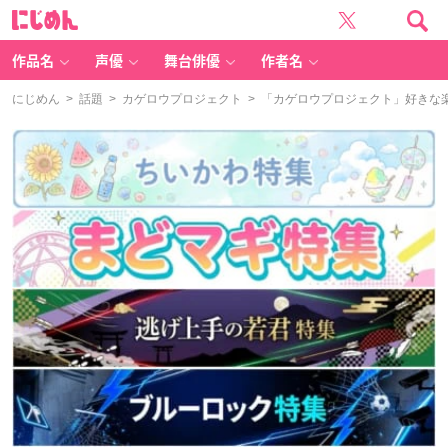
に
じ
め
ん
作品名
声優
舞台俳優
作者名
にじめん
>
話題
>
カゲロウプロジェクト
> 「カゲロウプロジェクト」好きな