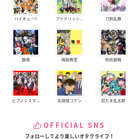
ハイキュー!!
アイドリッシ...
刀剣乱舞
銀魂
暗殺教室
呪術廻戦
ヒプノシスマ...
名探偵コナン
忍たま乱太郎
OFFICIAL SNS
フォローしてより楽しいオタクライフ！