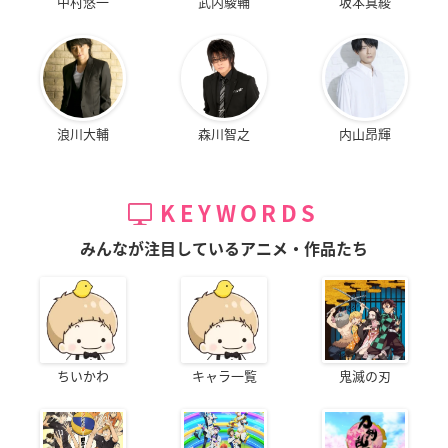
中村悠一
武内駿輔
坂本真綾
浪川大輔
森川智之
内山昂輝
KEYWORDS
みんなが注目しているアニメ・作品たち
ちいかわ
キャラ一覧
鬼滅の刃