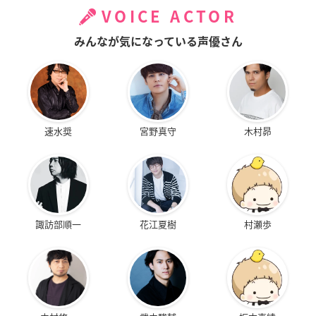
VOICE ACTOR
みんなが気になっている声優さん
速水奨
宮野真守
木村昴
諏訪部順一
花江夏樹
村瀬歩