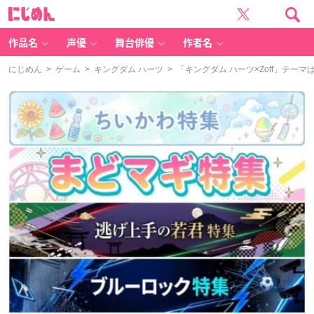
に
じ
め
ん
作品名
声優
舞台俳優
作者名
にじめん
>
ゲーム
>
キングダム ハーツ
> 「キングダム ハーツ×Zoff」テー