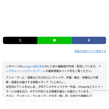
記事の内容について報告する
このページは
kusuguru株式会社
のにじめん編集部が作成・配信しています。
キ
ングダム ハーツ
/
グッズ
/
ゲーム
の最新情報はリンク先をご覧ください。
アニメ・ゲーム・漫画などの2次元コンテンツや、声優・舞台・俳優などの情
報・話題をお届けする情報メディア「にじめん」。
女性向けアニメをはじめ、少年アニメやキャラクター作品、VTuberなどストリー
マーにも幅を広げ、オタクが気になる情報を幅広くお届けしています。
さらに、アンケート・ランキング・オタ活（推し活）お役立ち情報など、女性オ
タクがワクワク楽しめるようなコンテンツも発信しています。