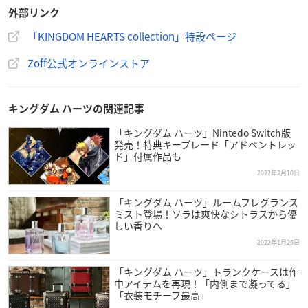
2022年3月25日(金)～4月25日(月)
外部リンク
※お届けは10月下旬頃予定
「KINGDOM HEARTS collection」特設ページ
【取扱店舗】
Zoff公式オンラインストア
Zoff公式オンラインストア
キングダム ハーツの関連記事
「キングダム ハーツ」Nintedo Switch版
発売！特典キーブレード「アドベントレッ
ド」付属作品も
2022年2月10日
「キングダム ハーツ」ルームフレグランス
ミスト登場！ソラは爽快なシトラスから優
しい香りへ
2022年1月26日
「キングダム ハーツ」トランクケースは作
中アイテムを再現！「内側まで凝ってる」
「衣装モチーフ最高」