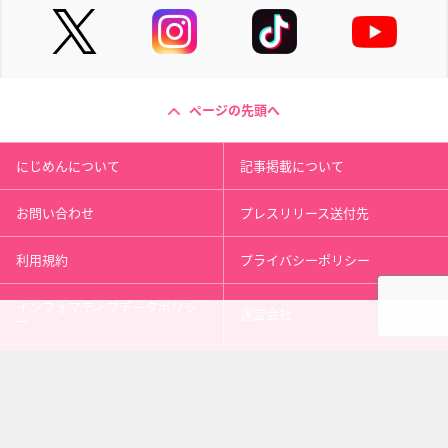
ページの先頭へ
にじめんについて
記事掲載について
お問い合わせ
プレスリリース送付先
利用規約
プライバシーポリシー
インフォマティブデータポリシ
運営会社
ー
kusuguru
media
アニメ情報［にじめん］
科学ニュース［ナゾロジー］
メンタルケア［ココロジー］
心理テスト［シンリ］