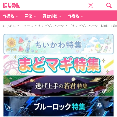
に
じ
め
ん
作品名
声優
舞台俳優
作者名
にじめん
>
ニュース
>
キングダム ハーツ
> 「キングダム ハーツ」Nintedo