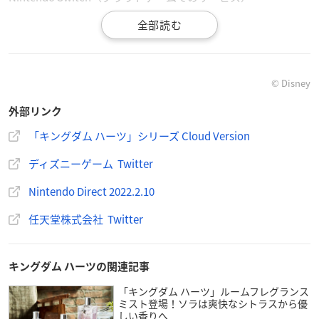
【発売タイトル一覧】
「KINGDOM HEARTS – HD 1.5+2.5 ReMIX – Cloud Version」
「KINGDOM HEARTS HD 2.8 Final Chapter Prologue Cloud Ver
sion」
© Disney
「KINGDOM HEARTS III + Re Mind「DLC」 Cloud Version」
外部リンク
「KINGDOM HEARTS INTEGRUM MASTERPIECE for Cloud」
（※こちらは上記3タイトルを1本にまとめたオールインワンタ
「キングダム ハーツ」シリーズ Cloud Version
イトルです）
ディズニーゲーム Twitter
※上記タイトルすべてにクラウドストリーミング技術が使用さ
Nintendo Direct 2022.2.10
れています。ゲームをお楽しみいただくには常時安定したイン
ターネット接続環境が必要となります。
任天堂株式会社 Twitter
【価格】
キングダム ハーツの関連記事
「KINGDOM HEARTS – HD 1.5+2.5 ReMIX – Cloud Version」5,2
80円（税込）
「キングダム ハーツ」ルームフレグランス
ミスト登場！ソラは爽快なシトラスから優
「KINGDOM HEARTS HD 2.8 Final Chapter Prologue Cloud Ver
しい香りへ