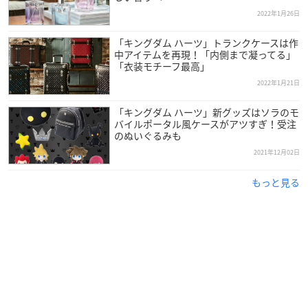
sion」5,280円（税込）
2022年1月26日
「KINGDOM HEARTS III + Re Mind「DLC」 Cloud Version」7,4
80円（税込）
「キングダム ハーツ」トランクケースは作
「KINGDOM HEARTS INTEGRUM MASTERPIECE for Cloud」1
中アイテムを再現！「内側まで凝ってる」
「衣装モチーフ最高」
4,300円（税込）
2022年1月21日
「キングダム ハーツ」新グッズはソラのモ
バイルポータル風ケースがアツすぎ！受注
のぬいぐるみも
Nintendo Switchクラウド版「
キングダム ハーツ
」シリー
2021年12月02日
ズのリリースを記念し、「Face My Fears (A. G. Cook Remi
もっと見る
x)」のミュージックビデオが本日公開✨
REAL ROCK DESIGNの映像チームがKHの名シーンをあらた
めて編集、曲にあわせて再構築しています！
#_KH
— ディズニーゲーム公式 (@disneygames_jp)
February 10,
2022
「キングダム ハーツ」シリーズ3タイトルが、クラウドバー