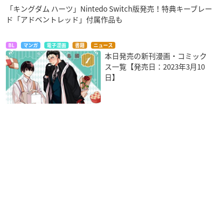
「キングダム ハーツ」Nintedo Switch版発売！特典キーブレー
ud Version』など3タイトルがNintendo Switchで本日より
ド「アドベントレッド」付属作品も
予約開始。“オールインワン”の『MASTERPIECE』版も。
htt
ps://t.co/sQwvROXrM9
— 任天堂株式会社 (@Nintendo)
January 18, 2022
BL
マンガ
電子漫画
書籍
ニュース
本日発売の新刊漫画・コミック
ス一覧【発売日：2023年3月10
日】