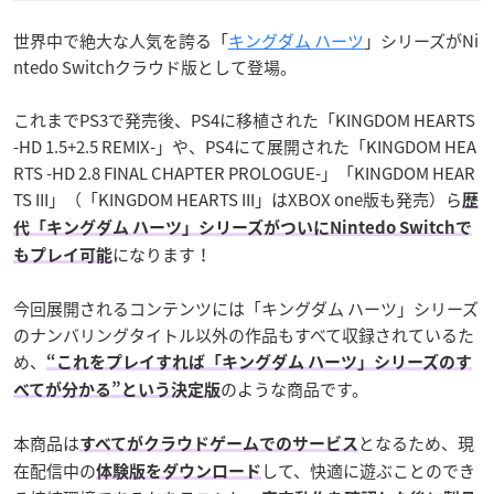
世界中で絶大な人気を誇る「
キングダム ハーツ
」シリーズがNi
ntedo Switchクラウド版として登場。
これまでPS3で発売後、PS4に移植された「KINGDOM HEARTS
-HD 1.5+2.5 REMIX-」や、PS4にて展開された「KINGDOM HEA
RTS -HD 2.8 FINAL CHAPTER PROLOGUE-」「KINGDOM HEAR
TS III」（「KINGDOM HEARTS III」はXBOX one版も発売）ら
歴
代「キングダム ハーツ」シリーズがついにNintedo Switchで
になります！
もプレイ可能
今回展開されるコンテンツには「キングダム ハーツ」シリーズ
のナンバリングタイトル以外の作品もすべて収録されているた
め、
“これをプレイすれば「キングダム ハーツ」シリーズのす
のような商品です。
べてが分かる”という決定版
本商品は
となるため、現
すべてがクラウドゲームでのサービス
在配信中の
して、快適に遊ぶことのでき
体験版をダウンロード