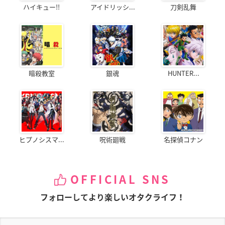
ハイキュー!!
アイドリッシ...
刀剣乱舞
暗殺教室
銀魂
HUNTER...
ヒプノシスマ...
呪術廻戦
名探偵コナン
OFFICIAL SNS
フォローしてより楽しいオタクライフ！