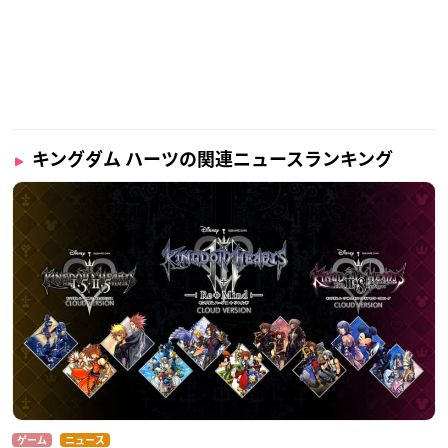
ジョンでNintendo Switch向けに本日配信。
クラウドバージョンの動作が確認できる体験版も配信中。
#
NintendoDirectJP
— 任天堂株式会社 (@Nintendo)
February 9, 2022
「キングダム ハーツ」シリーズが、Nintedo Switchクラウ
キングダム ハーツの関連ニュースランキング
ド版で本日発売🗝️
『KINGDOM HEARTS -HD 1.5+2.5 REMIX-』
『KINGDOM HEARTS -HD 2.8 FINAL CHAPTER PROLOGUE
-』
『KINGDOM HEARTS III』と、お得なオールインワンパッケ
ージも！
2/28まで20％オフのセール中！
https://t.co/QAlygl9sDq
#_
KH
pic.twitter.com/L8CNQjtmLV
— ディズニーゲーム公式 (@disneygames_jp)
February 10,
2022
[トピックス]『KINGDOM HEARTS – HD 1.5+2.5 ReMIX – Clo
ゲーム
ニュース