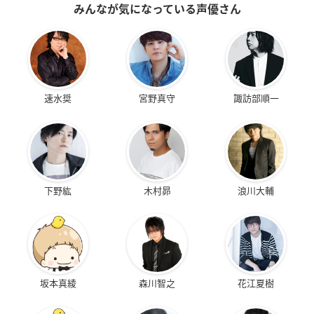
みんなが気になっている声優さん
速水奨
宮野真守
諏訪部順一
下野紘
木村昴
浪川大輔
坂本真綾
森川智之
花江夏樹