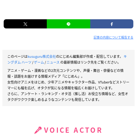
記事の内容について報告する
このページは
kusuguru株式会社
のにじめん編集部が作成・配信しています。
キ
ングダム ハーツ
/
ゲーム
/
ニュース
の最新情報はリンク先をご覧ください。
アニメ・ゲーム・漫画などの2次元コンテンツや、声優・舞台・俳優などの情
報・話題をお届けする情報メディア「にじめん」。
女性向けアニメをはじめ、少年アニメやキャラクター作品、VTuberなどストリー
マーにも幅を広げ、オタクが気になる情報を幅広くお届けしています。
さらに、アンケート・ランキング・オタ活（推し活）お役立ち情報など、女性オ
タクがワクワク楽しめるようなコンテンツも発信しています。
VOICE ACTOR