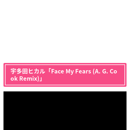
宇多田ヒカル「Face My Fears (A. G. Co
ok Remix)」