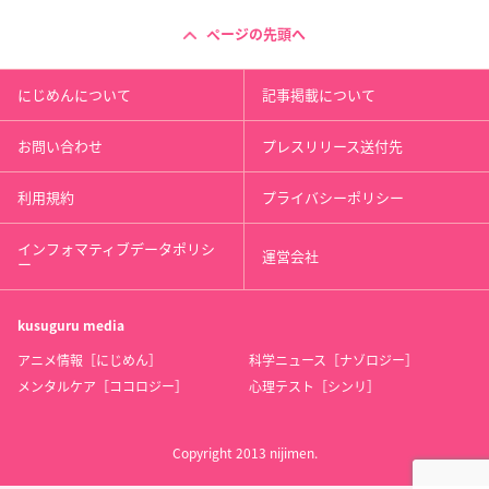
ページの先頭へ
にじめんについて
記事掲載について
お問い合わせ
プレスリリース送付先
利用規約
プライバシーポリシー
インフォマティブデータポリシ
運営会社
ー
kusuguru
media
アニメ情報［にじめん］
科学ニュース［ナゾロジー］
メンタルケア［ココロジー］
心理テスト［シンリ］
Copyright 2013 nijimen.