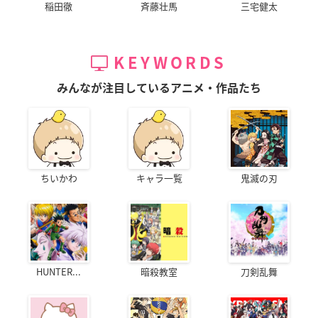
稲田徹
斉藤壮馬
三宅健太
KEYWORDS
みんなが注目しているアニメ・作品たち
ちいかわ
キャラ一覧
鬼滅の刃
HUNTER...
暗殺教室
刀剣乱舞