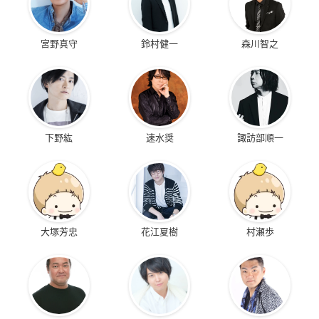
宮野真守
鈴村健一
森川智之
下野紘
速水奨
諏訪部順一
大塚芳忠
花江夏樹
村瀬歩