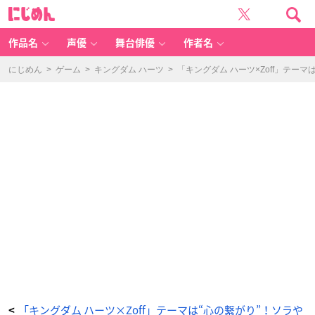
「K
に
IN
じ
G
め
D
ん
O
M
作品名
声優
舞台俳優
作者名
H
E
A
R
にじめん
>
ゲーム
>
キングダム ハーツ
>
「キングダム ハーツ×Zoff」テー
T
S
c
ol
le
ct
io
n」
K
ai
ri
モ
デ
ル
-
ア
ニ
メ
情
報
サ
イ
ト
に
じ
め
ん
「キングダム ハーツ×Zoff」テーマは“心の繋がり”！ソラや
<