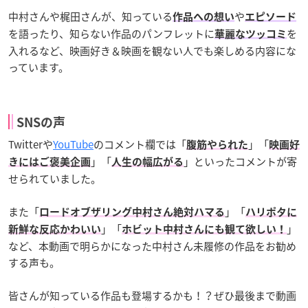
中村さんや梶田さんが、知っている
や
作品への想い
エピソード
を語ったり、知らない作品のパンフレットに
を
華麗なツッコミ
入れるなど、映画好き＆映画を観ない人でも楽しめる内容にな
っています。
SNSの声
Twitterや
YouTube
のコメント欄では「
」「
腹筋やられた
映画好
」「
」といったコメントが寄
きにはご褒美企画
人生の幅広がる
せられていました。
また「
」「
ロードオブザリング中村さん絶対ハマる
ハリポタに
」「
」
新鮮な反応かわいい
ホビット中村さんにも観て欲しい！
など、本動画で明らかになった中村さん未履修の作品をお勧め
する声も。
皆さんが知っている作品も登場するかも！？ぜひ最後まで動画