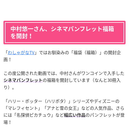
中村悠一さん、シネマパンフレット福箱
を開封！
「
わしゃがなTV
」ではお馴染みの「福袋（福箱）」の開封企
画！
この度公開された動画では、中村さんがワンコインで入手した
の福箱を開封しています（なんと30冊入
シネマパンフレット
り）。
「ハリー・ポッター（ハリポタ）」シリーズやディズニーの
「マレフィセント」「アナと雪の女王」などの人気作品、さら
には「名探偵ピカチュウ」など
のパンフレットが登
幅広い作品
場！