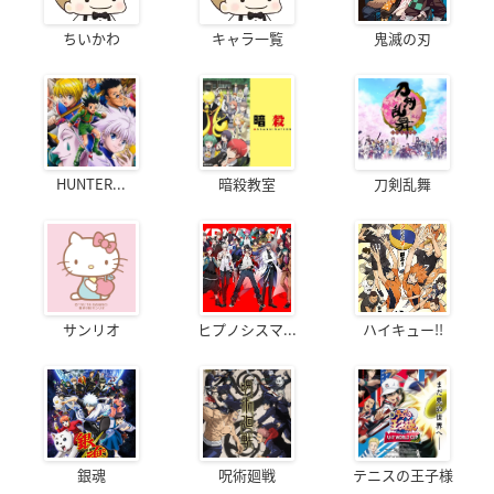
ちいかわ
キャラ一覧
鬼滅の刃
HUNTER...
暗殺教室
刀剣乱舞
サンリオ
ヒプノシスマ...
ハイキュー!!
銀魂
呪術廻戦
テニスの王子様