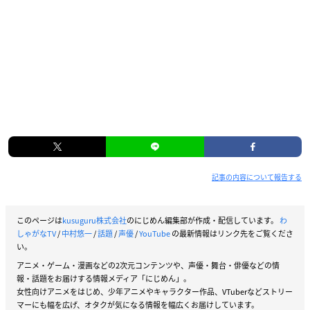
記事の内容について報告する
このページは
kusuguru株式会社
のにじめん編集部が作成・配信しています。
わ
しゃがなTV
/
中村悠一
/
話題
/
声優
/
YouTube
の最新情報はリンク先をご覧くださ
い。
アニメ・ゲーム・漫画などの2次元コンテンツや、声優・舞台・俳優などの情
報・話題をお届けする情報メディア「にじめん」。
女性向けアニメをはじめ、少年アニメやキャラクター作品、VTuberなどストリー
マーにも幅を広げ、オタクが気になる情報を幅広くお届けしています。