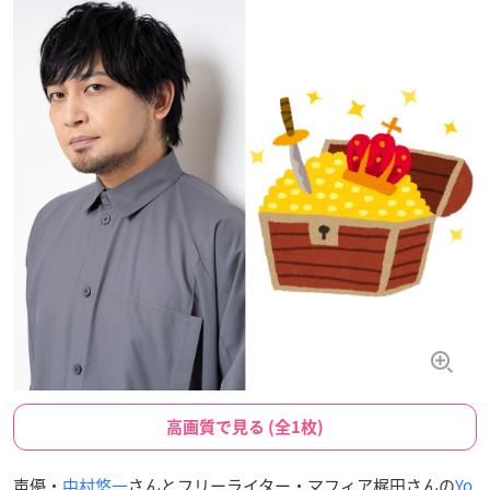
高画質で見る (全1枚)
声優・
中村悠一
さんとフリーライター・マフィア梶田さんの
Yo