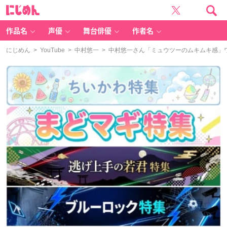
に
じ
め
ん
作品名
声優
舞台俳優
作者名
にじめん
>
YouTube
>
中村悠一
> 中村悠一さん「ミュウツーのムキムキ感」