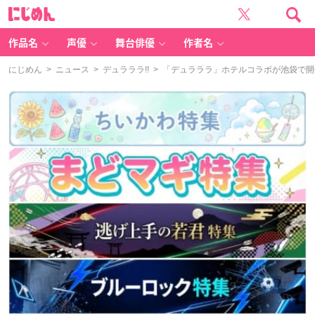
に
じ
め
ん
作品名
声優
舞台俳優
作者名
にじめん
>
ニュース
>
デュラララ!!
> 「デュラララ」ホテルコラボが池袋で開