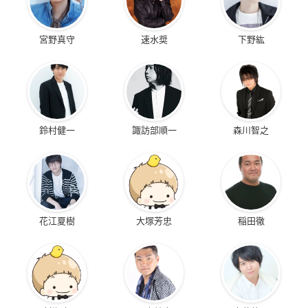
宮野真守
速水奨
下野紘
鈴村健一
諏訪部順一
森川智之
花江夏樹
大塚芳忠
稲田徹