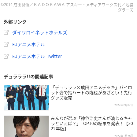
【定員】
©2014 成田良悟／ＫＡＤＯＫＡＷＡ アスキー・メディアワークス刊／池袋
ダラーズ
最大2名様まで宿泊可能（すべてツインルームとなります）
外部リンク
【料金】
ダイワロイネットホテルズ
1泊1名様 22,000円～(消費税別/サービス料込)
EJアニメホテル
【予約先】
ダイワロイネットホテル池袋東口 公式サイト
EJアニメホテル Twitter
デュラララ!!の関連記事
「デュラララ×成田アニメデッキ」パイロ
ット姿で指ハートの臨也があざとい！先行
グッズ販売
2022年2月02日
みんなが選ぶ「神谷浩史さんが演じるキャ
ラといえば？」TOP10の結果を発表！【20
22年版】
2022年1月28日