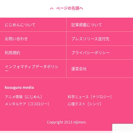
ページの先頭へ
にじめんについて
記事掲載について
お問い合わせ
プレスリリース送付先
利用規約
プライバシーポリシー
インフォマティブデータポリシ
運営会社
ー
kusuguru
media
アニメ情報［にじめん］
科学ニュース［ナゾロジー］
メンタルケア［ココロジー］
心理テスト［シンリ］
Copyright 2013 nijimen.