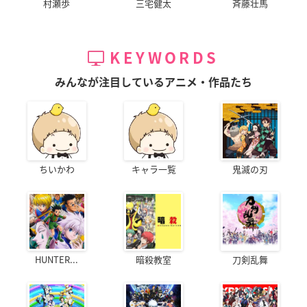
村瀬歩
三宅健太
斉藤壮馬
KEYWORDS
みんなが注目しているアニメ・作品たち
ちいかわ
キャラ一覧
鬼滅の刃
HUNTER...
暗殺教室
刀剣乱舞