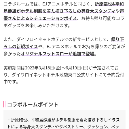
コラボルームでは、EJアニメホテルと同じく、
折原臨也&平和
や
島静雄がホテル制服を着た描き下ろしの等身大スタンディ
声
、お持ち帰り可能なコラ
優さんによるシチュエーションボイス
ボグッズをお楽しみいただけます。
また、ダイワロイネットホテルでの新サービスとして、
録り下
や、EJアニメホテルでお持ち帰りのご要望が
ろしの新規ボイス
多かった
。
オリジナルフットスローが追加で登場
実施期間は2022年3月18日(金)～6月19日(日)が予定されてお
り、ダイワロイネットホテル池袋東口公式サイトにて予約受付
中です。
コラボルームポイント
・折原臨也、平和島静雄がホテル制服を着た描き下ろしイラス
トによる等身大スタンディやタペストリー、クッション、ベッ