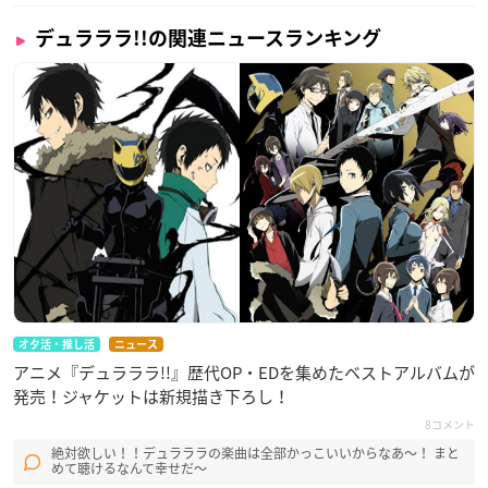
デュラララ!!の関連ニュースランキング
オタ活・推し活
ニュース
アニメ『デュラララ!!』歴代OP・EDを集めたベストアルバムが
発売！ジャケットは新規描き下ろし！
8コメント
絶対欲しい！！デュラララの楽曲は全部かっこいいからなあ～！ まと
めて聴けるなんて幸せだ～