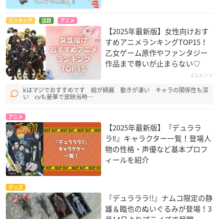
ランキング
話題
アニメ
【2025年最新版】女性向けおす
すめアニメランキングTOP15！
乙女ゲーム原作やファンタジー
作品まで尊いが止まらない♡
4コメント
kはマジでおすすめです 絵が綺麗 動きが凄い キャラの関係性も深
い cvも豪華で放映当時…
アニメ
【2025年最新版】『デュララ
ラ‼︎』キャラクター一覧！登場人
物の性格・声優など基本プロフ
ィールを紹介
グッズ
『デュラララ!!』ナムコ限定の静
雄＆臨也のぬいぐるみが登場！3