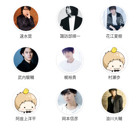
速水奨
諏訪部順一
花江夏樹
武内駿輔
梶裕貴
村瀬歩
阿座上洋平
岡本信彦
浪川大輔