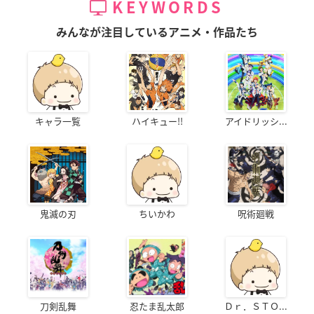
KEYWORDS
みんなが注目しているアニメ・作品たち
キャラ一覧
ハイキュー!!
アイドリッシ...
鬼滅の刃
ちいかわ
呪術廻戦
刀剣乱舞
忍たま乱太郎
Ｄｒ．ＳＴＯ...