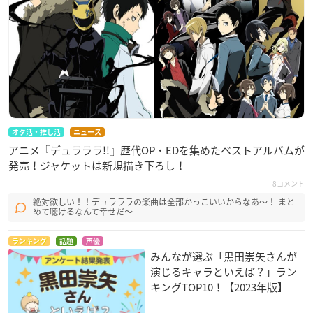
オタ活・推し活
ニュース
アニメ『デュラララ!!』歴代OP・EDを集めたベストアルバムが
発売！ジャケットは新規描き下ろし！
8コメント
絶対欲しい！！デュラララの楽曲は全部かっこいいからなあ～！ まと
めて聴けるなんて幸せだ～
ランキング
話題
声優
みんなが選ぶ「黒田崇矢さんが
演じるキャラといえば？」ラン
キングTOP10！【2023年版】