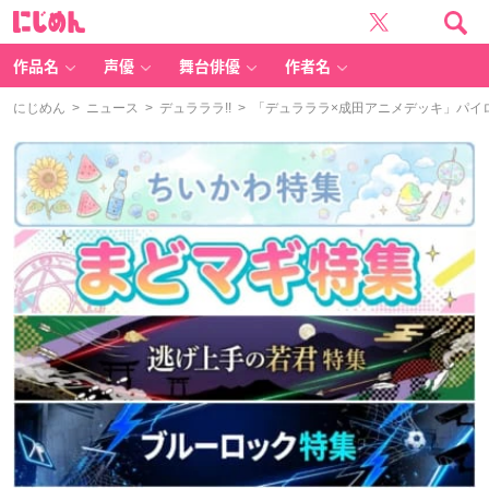
に
じ
め
ん
作品名
声優
舞台俳優
作者名
にじめん
>
ニュース
>
デュラララ!!
> 「デュラララ×成田アニメデッキ」パイ