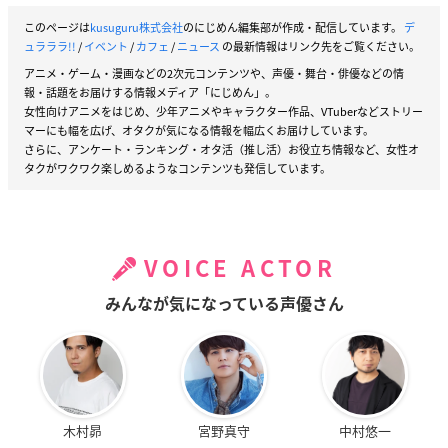
このページは
kusuguru株式会社
のにじめん編集部が作成・配信しています。
デ
ュラララ!!
/
イベント
/
カフェ
/
ニュース
の最新情報はリンク先をご覧ください。
アニメ・ゲーム・漫画などの2次元コンテンツや、声優・舞台・俳優などの情
報・話題をお届けする情報メディア「にじめん」。
女性向けアニメをはじめ、少年アニメやキャラクター作品、VTuberなどストリー
マーにも幅を広げ、オタクが気になる情報を幅広くお届けしています。
さらに、アンケート・ランキング・オタ活（推し活）お役立ち情報など、女性オ
タクがワクワク楽しめるようなコンテンツも発信しています。
VOICE ACTOR
みんなが気になっている声優さん
木村昴
宮野真守
中村悠一