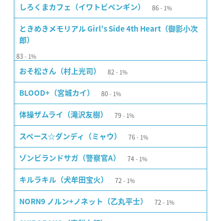
86
しろくまカフェ（イワトビペンギン）
1%
ときめきメモリアル Girl's Side 4th Heart（御影小次
郎）
83
1%
82
おそ松さん（村上光司）
1%
80
BLOOD+（宮城カイ）
1%
79
体操ザムライ（滝沢友樹）
1%
76
スペース☆ダンディ（ミャウ）
1%
74
ゾンビランドサガ（警察官A）
1%
72
キルラキル（犬牟田宝火）
1%
72
NORN9 ノルン+ノネット（乙丸平士）
1%