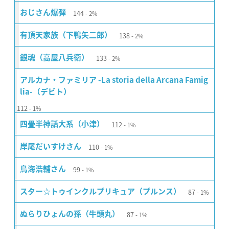
144
おじさん爆弾
2%
138
有頂天家族（下鴨矢二郎）
2%
133
銀魂（高屋八兵衛）
2%
アルカナ・ファミリア -La storia della Arcana Famig
lia-（デビト）
112
1%
112
四畳半神話大系（小津）
1%
110
岸尾だいすけさん
1%
99
鳥海浩輔さん
1%
87
スター☆トゥインクルプリキュア（プルンス）
1%
87
ぬらりひょんの孫（牛頭丸）
1%