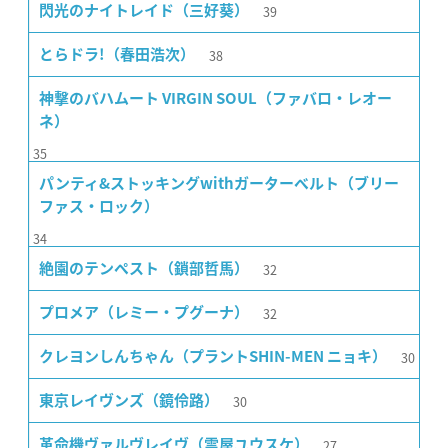
39
閃光のナイトレイド（三好葵）
38
とらドラ!（春田浩次）
神撃のバハムート VIRGIN SOUL（ファバロ・レオー
ネ）
35
パンティ&ストッキングwithガーターベルト（ブリー
ファス・ロック）
34
32
絶園のテンペスト（鎖部哲馬）
32
プロメア（レミー・プグーナ）
30
クレヨンしんちゃん（プラントSHIN-MEN ニョキ）
30
東京レイヴンズ（鏡伶路）
27
革命機ヴァルヴレイヴ（霊屋ユウスケ）