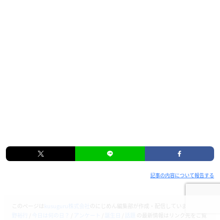
記事の内容について報告する
このページは
kusuguru株式会社
のにじめん編集部が作成・配信しています。
吉
野裕行
/
今日は何の日？
/
アンケート
/
誕生日
/
話題
の最新情報はリンク先をご覧