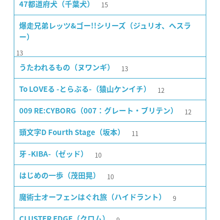
15
47都道府犬（千葉犬）
爆走兄弟レッツ&ゴー!!シリーズ（ジュリオ、ヘスラ
ー）
13
13
うたわれるもの（ヌワンギ）
12
To LOVEる -とらぶる-（猿山ケンイチ）
12
009 RE:CYBORG（007：グレート・ブリテン）
11
頭文字D Fourth Stage（坂本）
10
牙 -KIBA-（ゼッド）
10
はじめの一歩（茂田晃）
9
魔術士オーフェンはぐれ旅（ハイドラント）
9
CLUSTER EDGE（クロム）