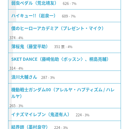
626
弱虫ペダル（荒北靖友）
7%
609
ハイキュー!!（岩泉一）
7%
僕のヒーローアカデミア（プレゼント・マイク）
374
4%
351
票
薄桜鬼（藤堂平助）
4%
SKET DANCE（藤崎佑助〈ボッスン〉、桐島亮輔）
314
4%
287
浪川大輔さん
3%
機動戦士ガンダム00（アレルヤ・ハプティズム / ハレ
ルヤ）
265
3%
224
イナズマイレブン（鬼道有人）
3%
224
結界師（墨村良守）
3%