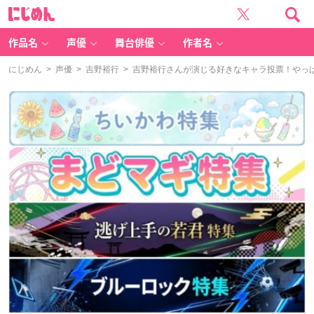
に
じ
め
ん
作品名
声優
舞台俳優
作者名
にじめん
>
声優
>
吉野裕行
> 吉野裕行さんが演じる好きなキャラ投票！やっ