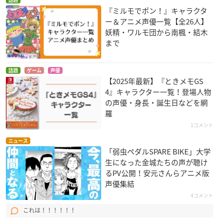
『ミルモでポン！』キャラクタ
ー＆アニメ声優一覧【全26人】
妖精・ワルモ団から南楓・結木
まで
話題
ゲーム
声優
【2025年最新】『ときメモGS
4』キャラクター一覧！登場人物
の声優・身長・誕生日などを網
羅
1コメント
ニュース
「弱虫ペダルSPARE BIKE」大学
生になった金城たちの声が聴け
るPV公開！安元さんらアニメ版
声優集結
4コメント
これは！！！！！！