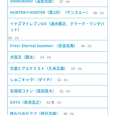
67
SHIROBAKO（高梨太郎）
1%
66
HUNTER×HUNTER（第2作）（ゲンスルー）
1%
イナズマイレブンGO（速水鶴正、クラーク・ワンダバ
ット）
65
1%
64
Free!-Eternal Summer-（世良忠典）
1%
63
犬夜叉（銀太）
1%
63
文豪とアルケミスト（久米正雄）
1%
62
しゅごキャラ!（ダイチ）
1%
62
名探偵コナン（真田貴大）
1%
61
票
DAYS（来須浩之）
1%
60
終わりのセラフ（柊征志郎）
1%