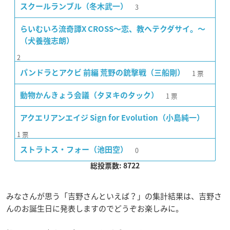
3
スクールランブル（冬木武一）
らいむいろ流奇譚X CROSS〜恋、教ヘテクダサイ。〜
（犬養強志朗）
2
1
票
パンドラとアクビ 前編 荒野の銃撃戦（三船剛）
1
票
動物かんきょう会議（タヌキのタック）
アクエリアンエイジ Sign for Evolution（小島純一）
1
票
0
ストラトス・フォー（池田空）
総投票数: 8722
みなさんが思う「吉野さんといえば？」の集計結果は、吉野さ
んのお誕生日に発表しますのでどうぞお楽しみに。