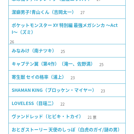
27
潔癖男子!青山くん（吉岡太一）
ポケットモンスター XY 特別編 最強メガシンカ 〜Act
I〜（ズミ）
26
25
みなみけ（南ナツキ）
25
キャプテン翼（第4作）（滝一、佐野満）
23
寄生獣 セイの格率（浦上）
23
SHAMAN KING（ブロッケン・マイヤー）
22
LOVELESS（目瑶二）
21
票
ヴァンドレッド（ヒビキ・トカイ）
おとぎストーリー 天使のしっぽ（白虎のガイ/謎の男）