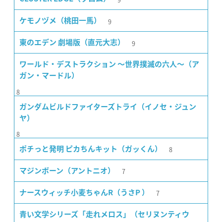
9
ケモノヅメ（桃田一馬）
9
東のエデン 劇場版（直元大志）
ワールド・デストラクション 〜世界撲滅の六人〜（ア
ガン・マードル）
8
ガンダムビルドファイターズトライ（イノセ・ジュン
ヤ）
8
8
ポチっと発明 ピカちんキット（ガッくん）
7
マジンボーン（アントニオ）
7
ナースウィッチ小麦ちゃんR（うさP ）
青い文学シリーズ「走れメロス」（セリヌンティウ