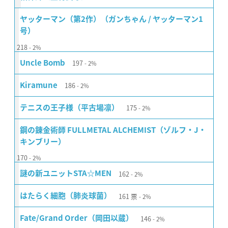
ヤッターマン（第2作）（ガンちゃん / ヤッターマン1
号）
218
2%
197
Uncle Bomb
2%
186
Kiramune
2%
175
テニスの王子様（平古場凛）
2%
鋼の錬金術師 FULLMETAL ALCHEMIST（ゾルフ・J・
キンブリー）
170
2%
162
謎の新ユニットSTA☆MEN
2%
161
票
はたらく細胞（肺炎球菌）
2%
146
Fate/Grand Order（岡田以蔵）
2%