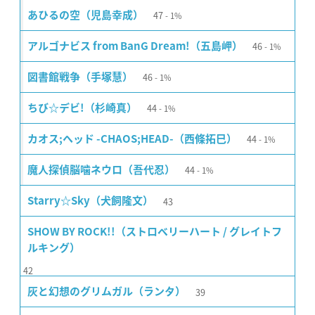
47
あひるの空（児島幸成）
1%
46
アルゴナビス from BanG Dream!（五島岬）
1%
46
図書館戦争（手塚慧）
1%
44
ちび☆デビ!（杉崎真）
1%
44
カオス;ヘッド -CHAOS;HEAD-（西條拓巳）
1%
44
魔人探偵脳噛ネウロ（吾代忍）
1%
43
Starry☆Sky（犬飼隆文）
SHOW BY ROCK!!（ストロベリーハート / グレイトフ
ルキング）
42
39
灰と幻想のグリムガル（ランタ）