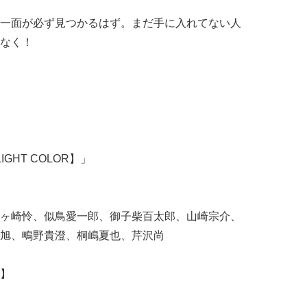
一面が必ず見つかるはず。まだ手に入れてない人
なく！
POTLIGHT COLOR】」
ヶ崎怜、似鳥愛一郎、御子柴百太郎、山崎宗介、
旭、鴫野貴澄、桐嶋夏也、芹沢尚
】