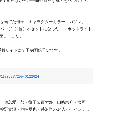
今まで知らなかった一面や新たな魅力を見つけてみ
を当てた冊子「キャラクターカラーマガジン」
バッジ（2個）がセットになった「スポットライト
決定しました。
！通販サイトにて予約開始予定です。
tus/1179327725540122624
・似鳥愛一郎・御子柴百太郎・山崎宗介・松岡
鴫野貴澄・桐嶋夏也・芹沢尚の14人がラインナッ