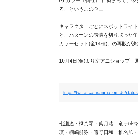
の“カラー（個性）”に染まって、
る、というこの企画。
キャラクターごとにスポットライト
と、パターンの表情を切り取った缶
カラーセット(全14種)」の再販が
10月4日(金)より京アニショップ
https://twitter.com/animation_do/sta
七瀬遙・橘真琴・葉月渚・竜ヶ崎怜
凛・桐嶋郁弥・遠野日和・椎名旭・