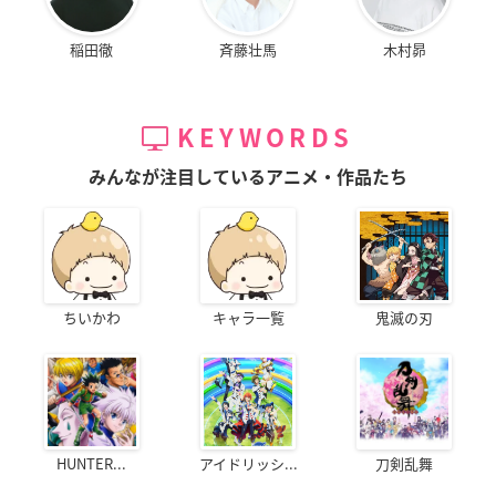
稲田徹
斉藤壮馬
木村昴
KEYWORDS
みんなが注目しているアニメ・作品たち
ちいかわ
キャラ一覧
鬼滅の刃
HUNTER...
アイドリッシ...
刀剣乱舞