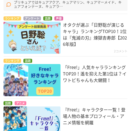
プリキュアではキュアアクア、キュアマリン、キュアマーメイド、キ
ュアフォンテーヌ、キュアラ…
ランキング
アンケート
話題
声優
オタクが選ぶ「日野聡が演じる
キャラ」ランキングTOP10！1位
は『鬼滅の刃』煉󠄁獄杏寿郎【202
6年版】
2コメント
ランキング
話題
「Free!」人気キャラランキング
TOP20！遙を抑えた第1位は？イ
ワトビちゃんも大健闘！
話題
アニメ
『Free!』キャラクター一覧！登
場人物の基本プロフィール・ア
ニメ情報を網羅