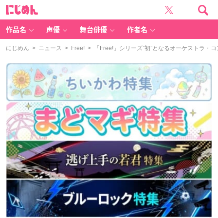
に
じ
め
ん
作品名
声優
舞台俳優
作者名
にじめん
>
ニュース
>
Free!
> 「Free!」シリーズ”初”となるオーケスト