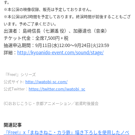
す。
※本公演の映像収録、販売は予定しておりません。
※本公演は約2時間を予定しております。終演時間が前後することもござ
います。予めご了承ください。
出演者： 島﨑信長（七瀬遙 役）、加藤達也（音楽）
チケット代金：全席7,500円 + 税
抽選申込期間：9月11日(水)12:00〜9月24日(火)23:59
詳細：
http://kyoanido-event.com/sound/stage/
『Free!』シリーズ
公式サイト:
http://iwatobi-sc.com/
公式Twitter：
https://twitter.com/iwatobi_sc
(C)おおじこうじ・京都アニメーション／岩鳶町後援会
関連記事
『Free!』x「まねきねこ・カラ鉄」描き下ろしを使用したノベ