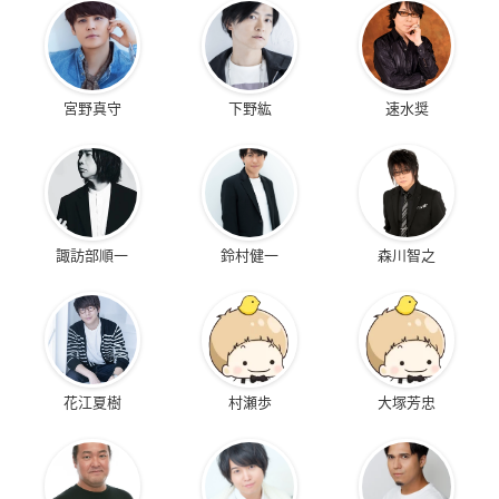
宮野真守
下野紘
速水奨
諏訪部順一
鈴村健一
森川智之
花江夏樹
村瀬歩
大塚芳忠