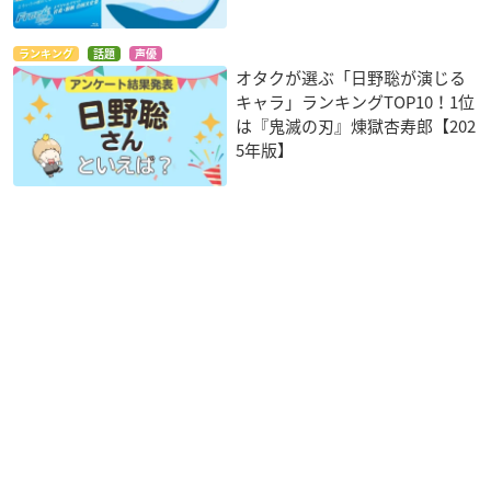
ランキング
話題
声優
オタクが選ぶ「日野聡が演じる
キャラ」ランキングTOP10！1位
は『鬼滅の刃』煉󠄁獄杏寿郎【202
5年版】