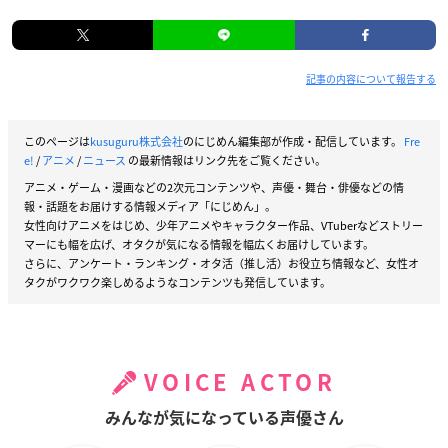
記事の内容について報告する
このページは
kusuguru株式会社
のにじめん編集部が作成・配信しています。
Fre
e!
/
アニメ
/
ニュース
の最新情報はリンク先をご覧ください。
アニメ・ゲーム・漫画などの2次元コンテンツや、声優・舞台・俳優などの情
報・話題をお届けする情報メディア「にじめん」。
女性向けアニメをはじめ、少年アニメやキャラクター作品、VTuberなどストリー
マーにも幅を広げ、オタクが気になる情報を幅広くお届けしています。
さらに、アンケート・ランキング・オタ活（推し活）お役立ち情報など、女性オ
タクがワクワク楽しめるようなコンテンツも発信しています。
VOICE ACTOR
みんなが気になっている声優さん