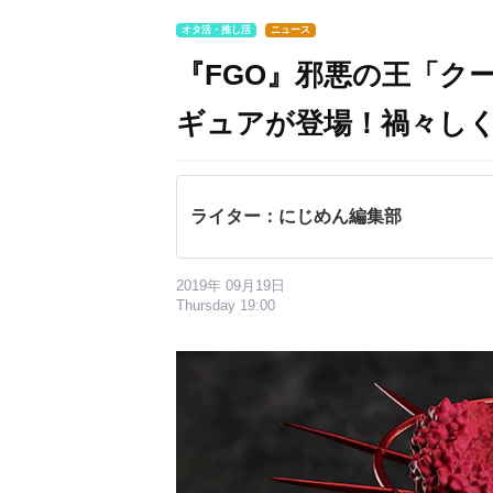
オタ活・推し活
ニュース
『FGO』邪悪の王「ク
ギュアが登場！禍々し
ライター：にじめん編集部
2019年 09月19日
Thursday 19:00