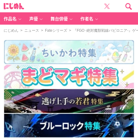
に
じ
め
ん
作品名
声優
舞台俳優
作者名
にじめん
>
ニュース
>
Fateシリーズ
> 『FGO -絶対魔獣戦線バビロニア-』