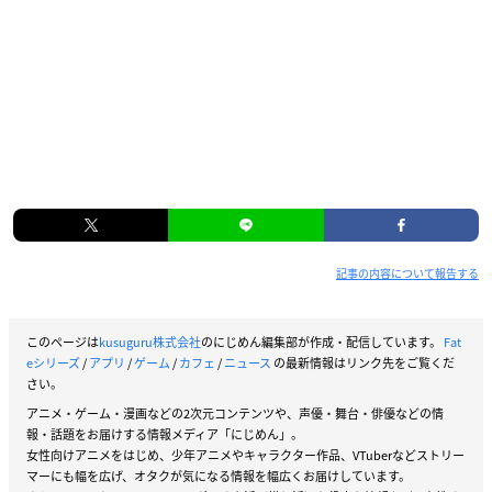
記事の内容について報告する
このページは
kusuguru株式会社
のにじめん編集部が作成・配信しています。
Fat
eシリーズ
/
アプリ
/
ゲーム
/
カフェ
/
ニュース
の最新情報はリンク先をご覧くだ
さい。
アニメ・ゲーム・漫画などの2次元コンテンツや、声優・舞台・俳優などの情
報・話題をお届けする情報メディア「にじめん」。
女性向けアニメをはじめ、少年アニメやキャラクター作品、VTuberなどストリー
マーにも幅を広げ、オタクが気になる情報を幅広くお届けしています。