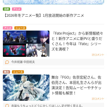
話題
アニメ
【2026年冬アニメ一覧】1月放送開始の新作アニメ
アニメ
ニュース
『Fate Project』から新情報続々
と！新作アニメに新PVと盛りだ
くさん！今年は『Fate』シリー
ズを満喫？
19コメント
今井祝雄 中田祝夫
舞台
ニュース
舞台『FGO』佐奈宏紀さん、佐
伯亮さん、本田礼生さんらが出
演決定！告知ムービーやチケッ
ト情報も解禁！
10コメント
衣装もうちょっとどうにかしてほしい｡足が短く見える｡