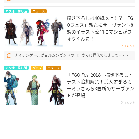
オタ活・推し活
ニュース
描き下ろしは40騎以上！？「FG
Oフェス」新たにサーヴァント8
騎のイラスト公開にマシュがフ
ォウくんに！
12コメント
ナイチンゲールがヨルムンガンドのココさんに見えてしまって・・・
オタ活・推し活
グッズ
ニュース
「FGO Fes. 2018​」描き下ろしイ
ラスト追加解禁！美人すぎるカ
ーミラさんら3箇所のサーヴァン
トが登場
2コメント