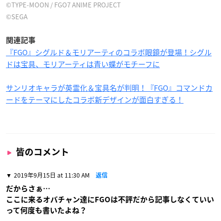
©TYPE-MOON / FGO7 ANIME PROJECT
©SEGA
関連記事
『FGO』シグルド＆モリアーティのコラボ眼鏡が登場！シグル
ドは宝具、モリアーティは青い蝶がモチーフに
サンリオキャラが英霊化＆宝具名が判明！『FGO』コマンドカ
ードをテーマにしたコラボ新デザインが面白すぎる！
皆のコメント
2019年9月15日 at 11:30 AM
返信
だからさぁ…
ここに来るオバチャン達にFGOは不評だから記事しなくていい
って何度も書いたよね？