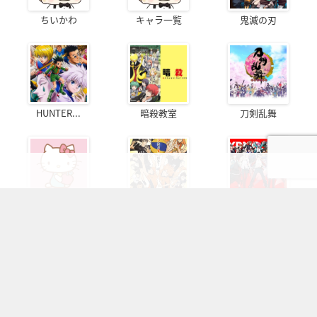
ちいかわ
キャラ一覧
鬼滅の刃
HUNTER...
暗殺教室
刀剣乱舞
サンリオ
ハイキュー!!
ヒプノシスマ...
銀魂
呪術廻戦
アイドリッシ...