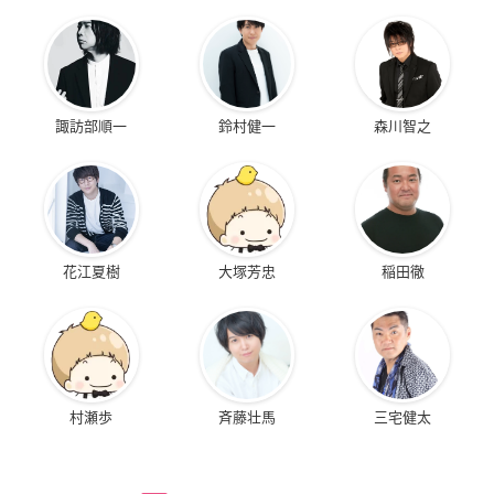
諏訪部順一
鈴村健一
森川智之
花江夏樹
大塚芳忠
稲田徹
村瀬歩
斉藤壮馬
三宅健太