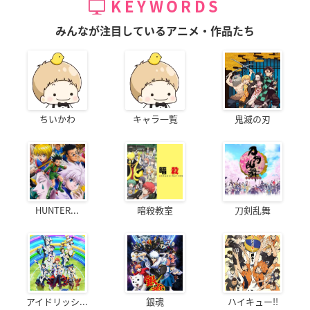
KEYWORDS
みんなが注目しているアニメ・作品たち
ちいかわ
キャラ一覧
鬼滅の刃
HUNTER...
暗殺教室
刀剣乱舞
アイドリッシ...
銀魂
ハイキュー!!