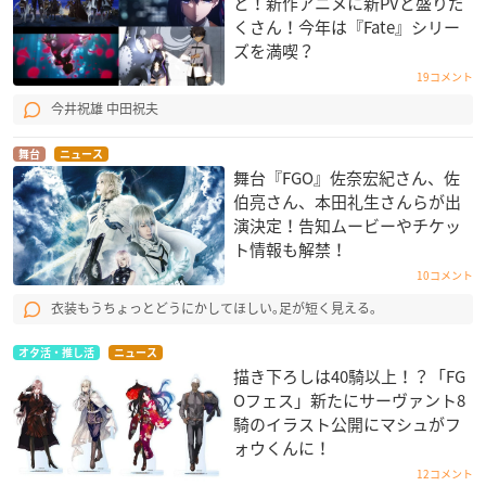
と！新作アニメに新PVと盛りだ
くさん！今年は『Fate』シリー
ズを満喫？
19コメント
今井祝雄 中田祝夫
舞台
ニュース
舞台『FGO』佐奈宏紀さん、佐
伯亮さん、本田礼生さんらが出
演決定！告知ムービーやチケッ
ト情報も解禁！
10コメント
衣装もうちょっとどうにかしてほしい｡足が短く見える｡
オタ活・推し活
ニュース
描き下ろしは40騎以上！？「FG
Oフェス」新たにサーヴァント8
騎のイラスト公開にマシュがフ
ォウくんに！
12コメント