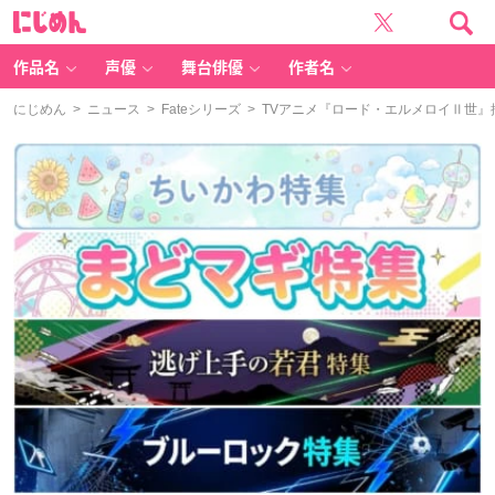
に
じ
め
ん
作品名
声優
舞台俳優
作者名
にじめん
>
ニュース
>
Fateシリーズ
> TVアニメ『ロード・エルメロイⅡ世