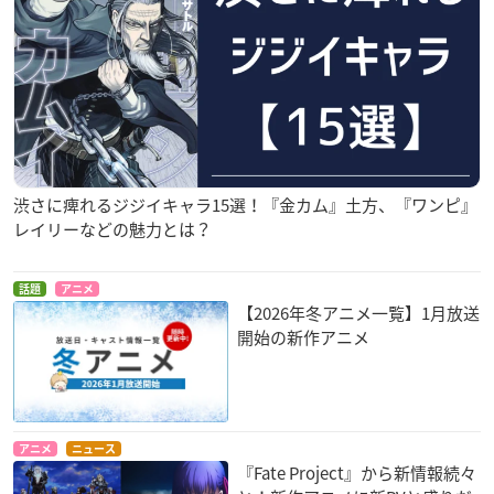
渋さに痺れるジジイキャラ15選！『金カム』土方、『ワンピ』
レイリーなどの魅力とは？
話題
アニメ
【2026年冬アニメ一覧】1月放送
開始の新作アニメ
アニメ
ニュース
『Fate Project』から新情報続々