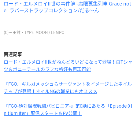
ロード・エルメロイII世の事件簿 -魔眼蒐集列車 Grace not
e- ラバーストラップコレクション/だる～ん
(C)三田誠・TYPE-MOON / LEMPC
関連記事
ロード・エルメロイII世がねんどろいどになって登場！白Tシャ
ツ＆ポニーテールのラフな格好も再現可能
『FGO』ギルガメッシュらサーヴァントをイメージしたネイル
チップが登場！ネイルNGの職業にもオススメ
『FGO-絶対魔獣戦線バビロニア-』第0話にあたる「Episode 0 I
nitium Iter」配信スタート＆PV公開！