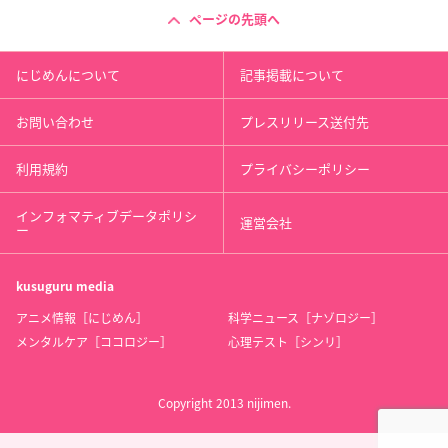
ページの先頭へ
にじめんについて
記事掲載について
お問い合わせ
プレスリリース送付先
利用規約
プライバシーポリシー
インフォマティブデータポリシ
運営会社
ー
kusuguru
media
アニメ情報［にじめん］
科学ニュース［ナゾロジー］
メンタルケア［ココロジー］
心理テスト［シンリ］
Copyright 2013 nijimen.