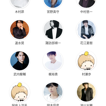
木村昴
宮野真守
中村悠一
速水奨
諏訪部順一
花江夏樹
武内駿輔
梶裕貴
村瀬歩
阿座上洋平
岡本信彦
浪川大輔