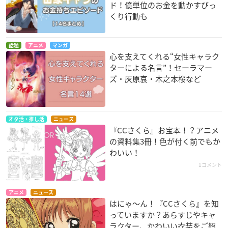
ド！億単位のお金を動かすびっ
くり行動も
話題
アニメ
マンガ
心を支えてくれる“女性キャラク
ターによる名言”！セーラマー
ズ・灰原哀・木之本桜など
オタ活・推し活
ニュース
『CCさくら』お宝本！？アニメ
の資料集3冊！色が付く前でもか
わいい！
1コメント
アニメ
ニュース
はにゃ〜ん！『CCさくら』を知
っていますか？あらすじやキャ
ラクター、かわいい衣装をご紹