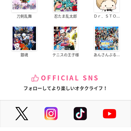
刀剣乱舞
忍たま乱太郎
Ｄｒ．ＳＴＯ...
銀魂
テニスの王子様
あんさんぶる...
OFFICIAL SNS
フォローしてより楽しいオタクライフ！