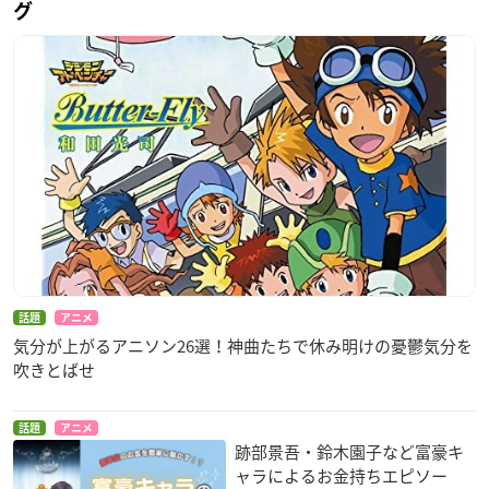
グ
話題
アニメ
気分が上がるアニソン26選！神曲たちで休み明けの憂鬱気分を
吹きとばせ
話題
アニメ
跡部景吾・鈴木園子など富豪キ
ャラによるお金持ちエピソー