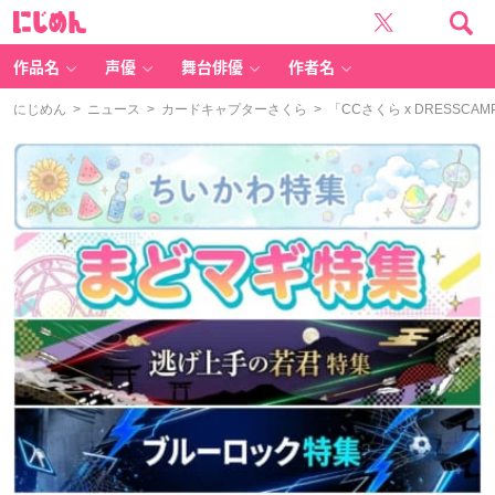
に
じ
め
ん
作品名
声優
舞台俳優
作者名
にじめん
>
ニュース
>
カードキャプターさくら
> 「CCさくら x DRES