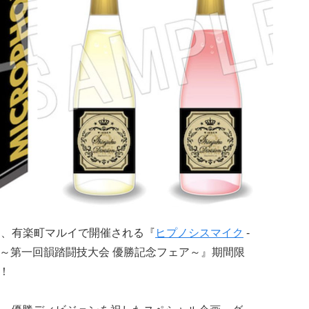
期間、有楽町マルイで開催される『
ヒプノシスマイク
-
× 有楽町マルイ～第一回韻踏闘技大会 優勝記念フェア～』期間限
！