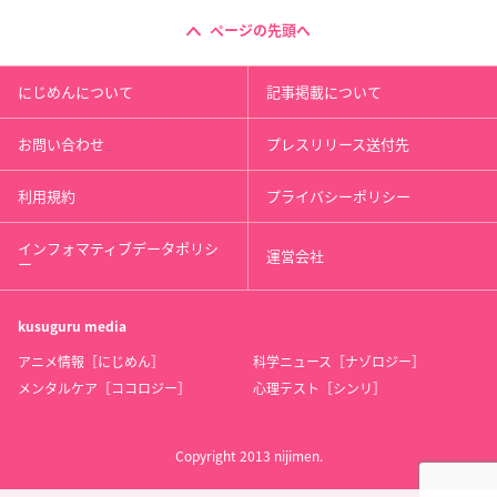
ページの先頭へ
にじめんについて
記事掲載について
お問い合わせ
プレスリリース送付先
利用規約
プライバシーポリシー
インフォマティブデータポリシ
運営会社
ー
kusuguru
media
アニメ情報［にじめん］
科学ニュース［ナゾロジー］
メンタルケア［ココロジー］
心理テスト［シンリ］
Copyright 2013 nijimen.