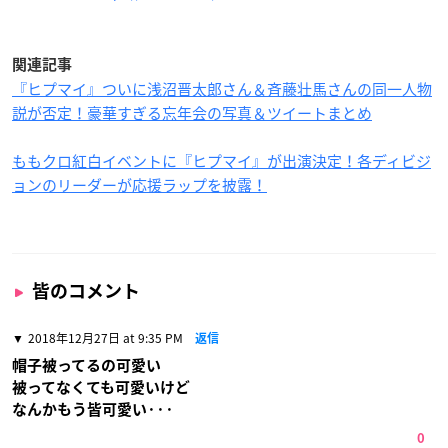
関連記事
『ヒプマイ』ついに浅沼晋太郎さん＆斉藤壮馬さんの同一人物
説が否定！豪華すぎる忘年会の写真＆ツイートまとめ
ももクロ紅白イベントに『ヒプマイ』が出演決定！各ディビジ
ョンのリーダーが応援ラップを披露！
皆のコメント
2018年12月27日 at 9:35 PM
返信
帽子被ってるの可愛い
被ってなくても可愛いけど
なんかもう皆可愛い···
0