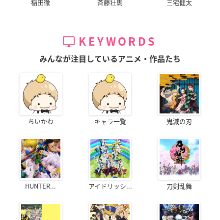
稲田徹
斉藤壮馬
三宅健太
KEYWORDS
みんなが注目しているアニメ・作品たち
ちいかわ
キャラ一覧
鬼滅の刃
HUNTER...
アイドリッシ...
刀剣乱舞