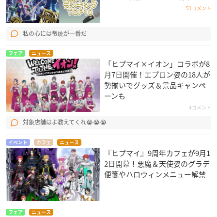
51コメント
私の心には帝统が一番だ
フェア
ニュース
「ヒプマイ×イオン」コラボが8
月7日開催！エプロン姿の18人が
勢揃いでグッズ＆景品キャンペ
ーンも
4コメント
対象店舗はよ教えてくれ😭😭😭
イベント
カフェ
ニュース
『ヒプマイ』9周年カフェが9月1
2日開幕！悪魔＆天使姿のグラデ
便箋やハロウィンメニュー解禁
フェア
ニュース