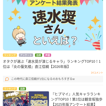
ランキング
アンケート
話題
声優
オタクが選ぶ「速水奨が演じるキャラ」ランキングTOP10！1
位は『炎の蜃気楼』直江信綱【2026年版】
14コメント
この時代に直江信綱が1位になるのおもろすぎるw
ランキング
話題
『ヒプマイ』人気キャラランキ
ングTOP10！第1位は観音坂独歩
【2025年版アンケート結果】