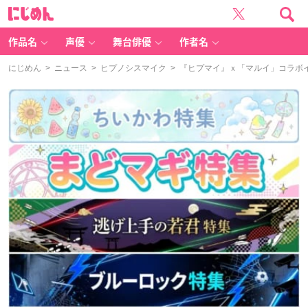
に
じ
め
ん
作品名
声優
舞台俳優
作者名
にじめん
>
ニュース
>
ヒプノシスマイク
> 『ヒプマイ』ｘ「マルイ」コラボ