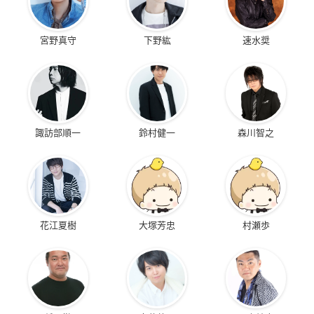
宮野真守
下野紘
速水奨
諏訪部順一
鈴村健一
森川智之
花江夏樹
大塚芳忠
村瀬歩