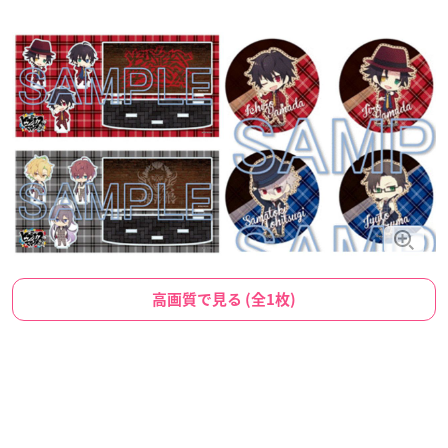
高画質で見る (全1枚)