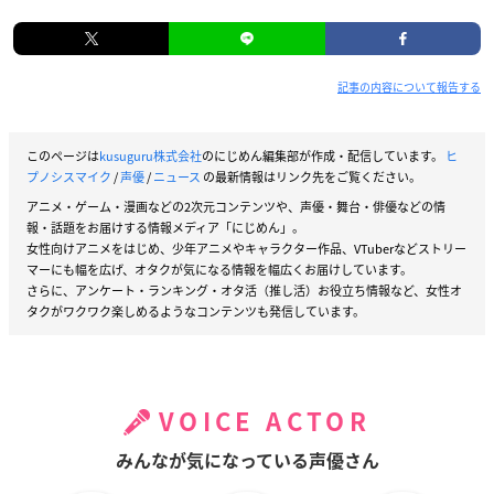
記事の内容について報告する
このページは
kusuguru株式会社
のにじめん編集部が作成・配信しています。
ヒ
プノシスマイク
/
声優
/
ニュース
の最新情報はリンク先をご覧ください。
アニメ・ゲーム・漫画などの2次元コンテンツや、声優・舞台・俳優などの情
報・話題をお届けする情報メディア「にじめん」。
女性向けアニメをはじめ、少年アニメやキャラクター作品、VTuberなどストリー
マーにも幅を広げ、オタクが気になる情報を幅広くお届けしています。
さらに、アンケート・ランキング・オタ活（推し活）お役立ち情報など、女性オ
タクがワクワク楽しめるようなコンテンツも発信しています。
VOICE ACTOR
みんなが気になっている声優さん