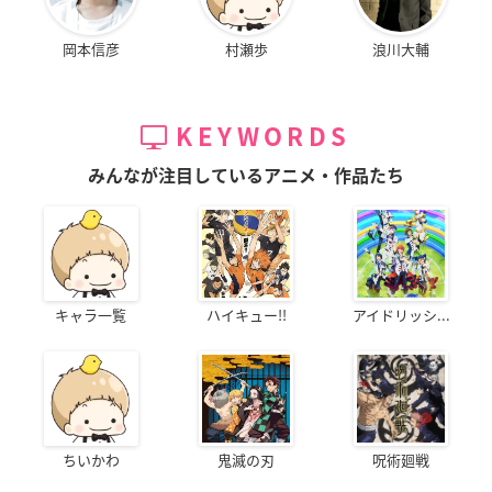
岡本信彦
村瀬歩
浪川大輔
KEYWORDS
みんなが注目しているアニメ・作品たち
キャラ一覧
ハイキュー!!
アイドリッシ...
ちいかわ
鬼滅の刃
呪術廻戦