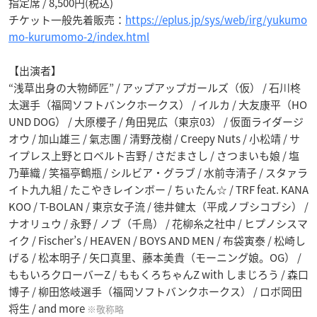
指定席 / 8,500円(税込)
チケット一般先着販売：
https://eplus.jp/sys/web/irg/yukumo
mo-kurumomo-2/index.html
【出演者】
“浅草出身の大物師匠” / アップアップガールズ（仮） / 石川柊
太選手（福岡ソフトバンクホークス） / イルカ / 大友康平（HO
UND DOG） / 大原櫻子 / 角田晃広（東京03） / 仮面ライダージ
オウ / 加山雄三 / 氣志團 / 清野茂樹 / Creepy Nuts / 小松靖 / サ
イプレス上野とロベルト吉野 / さだまさし / さつまいも娘 / 塩
乃華織 / 笑福亭鶴瓶 / シルビア・グラブ / 水前寺清子 / スタァラ
イト九九組 / たこやきレインボー / ちぃたん☆ / TRF feat. KANA
KOO / T-BOLAN / 東京女子流 / 徳井健太（平成ノブシコブシ） /
ナオリュウ / 永野 / ノブ（千鳥） / 花柳糸之社中 / ヒプノシスマ
イク / Fischer’s / HEAVEN / BOYS AND MEN / 布袋寅泰 / 松崎し
げる / 松本明子 / 矢口真里、藤本美貴（モーニング娘。OG） /
ももいろクローバーZ / ももくろちゃんZ with しまじろう / 森口
博子 / 柳田悠岐選手（福岡ソフトバンクホークス） / ロボ岡田
将生 / and more
※敬称略