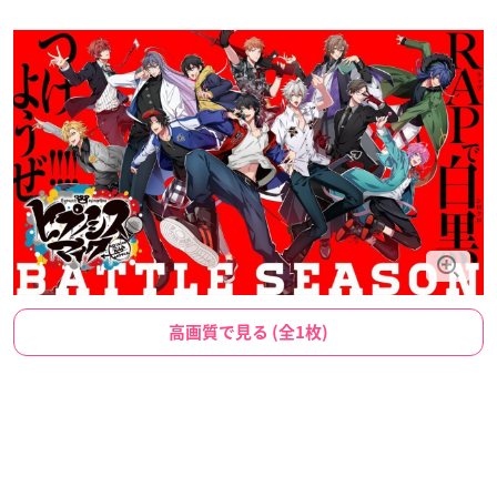
高画質で見る (全1枚)