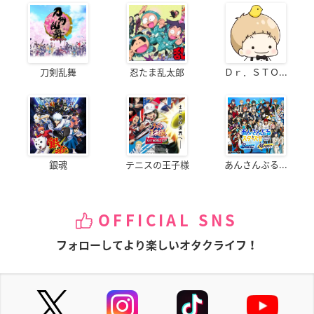
刀剣乱舞
忍たま乱太郎
Ｄｒ．ＳＴＯ...
銀魂
テニスの王子様
あんさんぶる...
OFFICIAL SNS
フォローしてより楽しいオタクライフ！