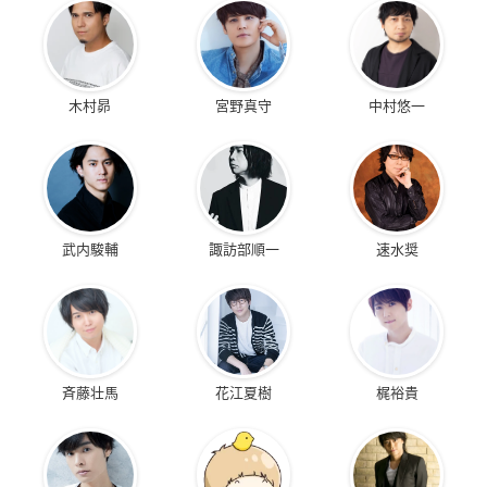
木村昴
宮野真守
中村悠一
武内駿輔
諏訪部順一
速水奨
斉藤壮馬
花江夏樹
梶裕貴