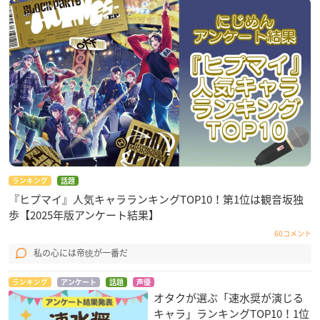
ランキング
話題
『ヒプマイ』人気キャラランキングTOP10！第1位は観音坂独
歩【2025年版アンケート結果】
60コメント
私の心には帝统が一番だ
ランキング
アンケート
話題
声優
オタクが選ぶ「速水奨が演じる
キャラ」ランキングTOP10！1位