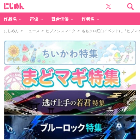
に
じ
め
ん
作品名
声優
舞台俳優
作者名
にじめん
>
ニュース
>
ヒプノシスマイク
> ももクロ紅白イベントに『ヒプマ