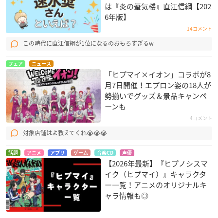
は『炎の蜃気楼』直江信綱【202
6年版】
14コメント
この時代に直江信綱が1位になるのおもろすぎるw
フェア
ニュース
「ヒプマイ×イオン」コラボが8
月7日開催！エプロン姿の18人が
勢揃いでグッズ＆景品キャンペ
ーンも
4コメント
対象店舗はよ教えてくれ😭😭😭
話題
アニメ
アプリ
ゲーム
音楽CD
声優
【2026年最新】『ヒプノシスマ
イク（ヒプマイ）』キャラクタ
ー一覧！アニメのオリジナルキ
ャラ情報も◎