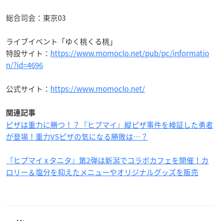
総合司会：東京03
ライブイベント「ゆく桃くる桃」
特設サイト：
https://www.momoclo.net/pub/pc/informatio
n/?id=4696
公式サイト：
https://www.momoclo.net/
関連記事
ピザは重力に勝つ！？『ヒプマイ』縦ピザ事件を検証した勇者
が登場！重力VSピザの気になる勝敗は…？
『ヒプマイ x タニタ』第2弾は新潟でコラボカフェを開催！カ
ロリー＆塩分を抑えたメニューやオリジナルグッズを販売