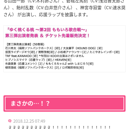
る山田一郎（CV:木村昴さん）、碧棺左馬刻（CV:浅沼晋太郎さ
ん）、飴村乱数（CV:白井悠介さん） 、神宮寺寂雷（CV:速水奨
さん） が出演し、応援ラップを披露します。
まさかの…！？
2018.12.25 07:49
ええええええええええ！！！！！！！！！！！！！！