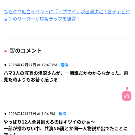
ももクロ紅白イベントに『ヒプマイ』が出演決定！各ディビジ
ョンのリーダーが応援ラップを披露！
皆のコメント
2018年12月27日 at 12:47 PM
返信
ハマ3人の写真の浅沼さんが、一瞬誰だかわからなかった。前
見た時よりもお若く感じる
0
2018年12月27日 at 1:04 PM
返信
やっぱり12人全員揃えるのはキツイのかぁ〜
一部が揃わない中、共演NG説とか同一人物説が出でたことに