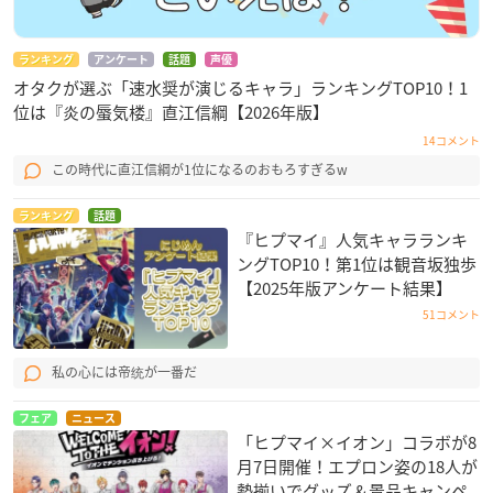
ランキング
アンケート
話題
声優
オタクが選ぶ「速水奨が演じるキャラ」ランキングTOP10！1
位は『炎の蜃気楼』直江信綱【2026年版】
14コメント
この時代に直江信綱が1位になるのおもろすぎるw
ランキング
話題
『ヒプマイ』人気キャラランキ
ングTOP10！第1位は観音坂独歩
【2025年版アンケート結果】
51コメント
私の心には帝统が一番だ
フェア
ニュース
「ヒプマイ×イオン」コラボが8
月7日開催！エプロン姿の18人が
勢揃いでグッズ＆景品キャンペ