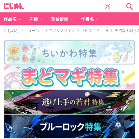
に
じ
め
ん
作品名
声優
舞台俳優
作者名
にじめん
>
ニュース
>
ヒプノシスマイク
> 『ヒプマイ』ついに浅沼晋太郎さ