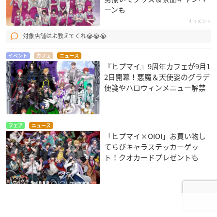
ーンも
4コメント
対象店舗はよ教えてくれ😭😭😭
イベント
カフェ
ニュース
『ヒプマイ』9周年カフェが9月1
2日開幕！悪魔＆天使姿のグラデ
便箋やハロウィンメニュー解禁
フェア
ニュース
「ヒプマイ×OIOI」お買い物し
てちびキャラステッカーゲッ
ト！クオカードプレゼントも