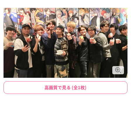
高画質で見る (全1枚)