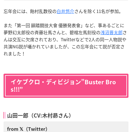
忘年会には、飴村乱数役の
白井悠介
さんを除く11名が参加。
また「第一回 韻踏闘技大會 優勝発表會」など、事あるごとに
夢野幻太郎役の
斉藤壮馬さんと、碧棺左馬刻役の
浅沼晋太郎
さ
んは交互に欠席されており、Twitterなどで2人の同一人物説や
共演NG説が囁かれていましたが、この忘年会にて説が否定さ
れました！
イケブクロ・ディビジョン”Buster Bro
s!!!”
山田一郎（CV:木村昴さん）