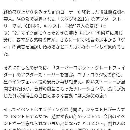
終始盛り上がりをみせた企画コーナーが終わった後は朗読劇へ
突入。昼の部で披露された「スタジオ2118」のアフターストー
リーでは、CD同様、キャスト一同が“老人の演技（オ
フ）”と“マイク前に立ったときの演技（オン）”を瞬時に演じ
分け、客席から感嘆の声が。さらに一同が物語の途中から「ヴ
ィ」の発音を強調し始めるなどコミカルなシーンも印象的でし
た。
それに対し夜の部では、「スーパーロボット・グレートブレイ
ダー」のアフターストーリーを披露。ユサ・コウジ役の遊佐、
皇帝インフェルノ役の安元が再び相見え、熱いストーリーが展
開されたほか、吉野の熱量こもったナレーションや、鳥海が演
じた分水嶺博士の自由気ままな言動には大爆笑の嵐！
そしてイベントはエンディングの時間に。キャスト陣が一人ず
つコメントをするなか、遊佐が夜の部のラストで、今回のイベ
ントが一生忘れられない思い出になったとコメント。割れんば