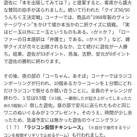
遊佐に「本を出版してみては？」と提案すると、客席から盛大
な賛同の拍手が送られました。続いて行われた「クイズ50/50
うんちく王決定戦」コーナーでは、商品の“1968年製のヴィン
テージワイン”をかけて嘘か本当かの二択クイズに挑戦。「実
はビー玉以外にエー玉というものもある。○か×か？」「ロー
ファーの日本語訳は「弁護士」である。○か×か？」など、雑
学クイズが次々と出題されるなか、立て続けに遊佐が一人勝
ち。結果、遊佐が53ポイント、鳥海、吉野、安元が0ポイント
で遊佐の勝利に終わります。
その後、夜の部の「コーちゃん、あそぼ」コーナーではラジコ
ンボーリングが行われ、10個あるカラーコーンを１分間にどれ
だけラジコンで倒せるか競い合うことに。全員のチャレンジが
終わり、１位は9.5個（
※1個、一瞬倒したが起き上がってしまったた
）倒した遊佐。昼の部で安元に送られたものと同じ
め0.5個扱い
ワニのぬいぐるみが２つプレゼント。そのうえ、時間が少し余
ったため、急遽予定には無かった遊佐のウイニングラン
（！？）
（
※自分で操作するラジ
「ラジコン股間チキンレース」
）も行われました。
コンを股間ギリギリで止めるゲーム