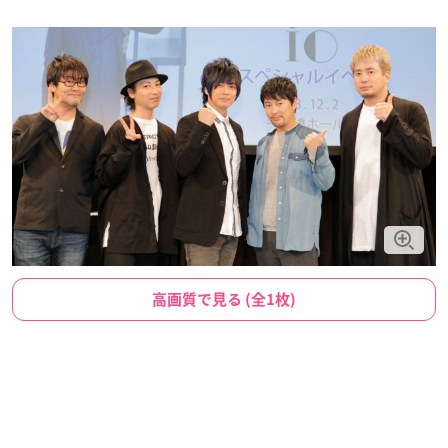
高画質で見る (全1枚)