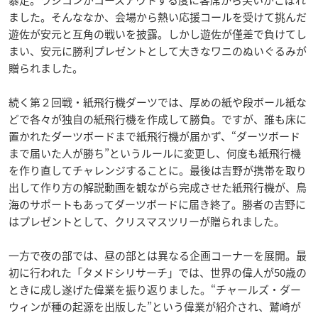
暴走。ラジコンがコースアウトする度に客席から笑いがこぼれ
ました。そんななか、会場から熱い応援コールを受けて挑んだ
遊佐が安元と互角の戦いを披露。しかし遊佐が僅差で負けてし
まい、安元に勝利プレゼントとして大きなワニのぬいぐるみが
贈られました。
続く第２回戦・紙飛行機ダーツでは、厚めの紙や段ボール紙な
どで各々が独自の紙飛行機を作成して勝負。ですが、誰も床に
置かれたダーツボードまで紙飛行機が届かず、“ダーツボード
まで届いた人が勝ち”というルールに変更し、何度も紙飛行機
を作り直してチャレンジすることに。最後は吉野が携帯を取り
出して作り方の解説動画を観ながら完成させた紙飛行機が、鳥
海のサポートもあってダーツボードに届き終了。勝者の吉野に
はプレゼントとして、クリスマスツリーが贈られました。
一方で夜の部では、昼の部とは異なる企画コーナーを展開。最
初に行われた「タメドシリサーチ」では、世界の偉人が50歳の
ときに成し遂げた偉業を振り返りました。“チャールズ・ダー
ウィンが種の起源を出版した”という偉業が紹介され、鷲崎が