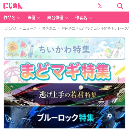
に
じ
め
ん
作品名
声優
舞台俳優
作者名
にじめん
>
ニュース
>
遊佐浩二
> 遊佐浩二さんが”ラジコン股間チキンレース