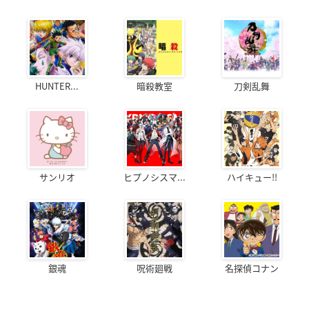
HUNTER...
暗殺教室
刀剣乱舞
サンリオ
ヒプノシスマ...
ハイキュー!!
銀魂
呪術廻戦
名探偵コナン