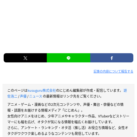
記事の内容について報告する
このページは
kusuguru株式会社
のにじめん編集部が作成・配信しています。
遊
佐浩二
/
声優
/
ニュース
の最新情報はリンク先をご覧ください。
アニメ・ゲーム・漫画などの2次元コンテンツや、声優・舞台・俳優などの情
報・話題をお届けする情報メディア「にじめん」。
女性向けアニメをはじめ、少年アニメやキャラクター作品、VTuberなどストリー
マーにも幅を広げ、オタクが気になる情報を幅広くお届けしています。
さらに、アンケート・ランキング・オタ活（推し活）お役立ち情報など、女性オ
タクがワクワク楽しめるようなコンテンツも発信しています。