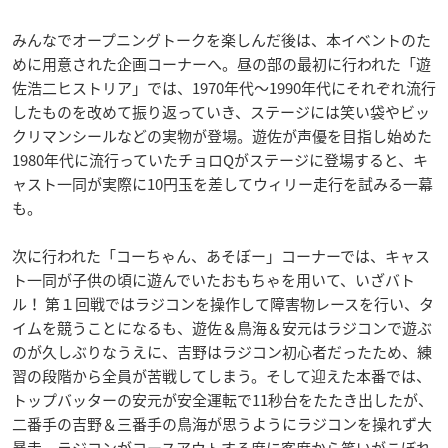
みんなでオープニングトークを楽しんだ後は、本イベントのた
めに用意された企画コーナーへ。昼の部の最初に行われた「遊
佐浩二ヒストリア」では、1970年代〜1990年代にそれぞれ流行
したものを改めて振り返っていき、ステージには笑い袋やビッ
クリマンシールなどの実物が登場。遊佐が声優を目指し始めた
1980年代に流行っていたチョロQがステージに登場すると、キ
ャスト一同が実際に10円玉を差してウィリー走行を試みる一幕
も。
次に行われた「コーちゃん、あそぼー」コーナーでは、キャス
ト一同が子供の頃に遊んでいたおもちゃを用いて、いざバト
ル！ 第１回戦ではラジコンを操作して障害物レースを行い、タ
イムを競うことになるも、遊佐＆鳥海＆安元はラジコンで遊ぶ
のが久しぶりなうえに、吉野はラジコン初心者だったため、練
習の段階から全員が苦戦してしまう。そして迎えた本番では、
トップバッターの安元が安全運転で11秒台をたたき出したが、
二番手の吉野＆三番手の鳥海が思うようにラジコンを操れず大