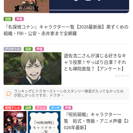
話題
声優
『名探偵コナン』キャラクター一覧【2026最新版】黒ずくめの
組織・FBI・公安・赤井家まで全網羅
アンケート
話題
声優
遊佐浩二さんが演じる好きなキ
ャラ投票！やっぱり白澤？それ
とも禪院直哉？【アンケート】
8コメント
ランキングにドクターストーンのスタンリー隊長が入ってなかったの
が悲しかったですが、ドクタ…
劇場アニメ
話題
アニメ
マンガ
声優
『呪術廻戦』キャラクター一
覧 術式・等級・アニメ声優【2
026年最新】