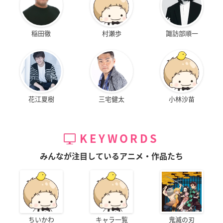
稲田徹
村瀬歩
諏訪部順一
花江夏樹
三宅健太
小林沙苗
KEYWORDS
みんなが注目しているアニメ・作品たち
ちいかわ
キャラ一覧
鬼滅の刃