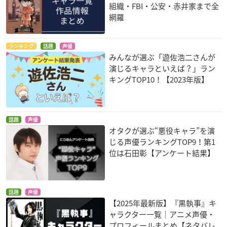
組織・FBI・公安・赤井家まで全
網羅
ランキング
話題
声優
みんなが選ぶ「遊佐浩二さんが
演じるキャラといえば？」ラン
キングTOP10！【2023年版】
話題
声優
オタクが選ぶ“悪役キャラ”を演
じる声優ランキングTOP9！第1
位は石田彰【アンケート結果】
話題
声優
【2025年最新版】『黒執事』キ
ャラクター一覧｜アニメ声優・
プロフィールまとめ【ネタバレ