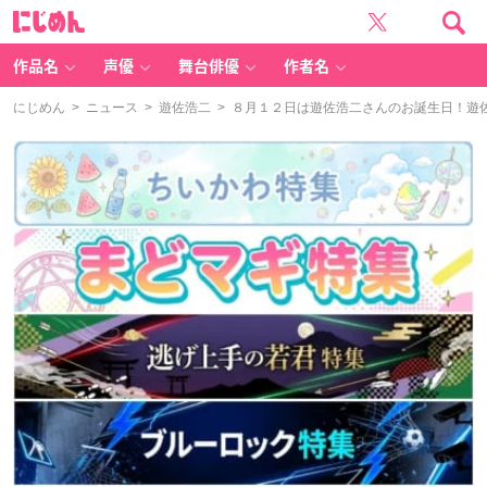
に
じ
め
ん
作品名
声優
舞台俳優
作者名
にじめん
>
ニュース
>
遊佐浩二
> ８月１２日は遊佐浩二さんのお誕生日！遊