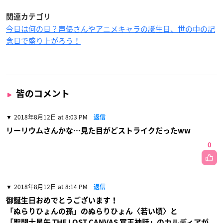
関連カテゴリ
今日は何の日？声優さんやアニメキャラの誕生日、世の中の記
念日で盛り上がろう！
皆のコメント
2018年8月12日 at 8:03 PM
返信
リーリウムさんかな…見た目がどストライクだったww
0
2018年8月12日 at 8:14 PM
返信
御誕生日おめでとうございます！
「ぬらりひょんの孫」のぬらりひょん〈若い頃〉と
「聖闘士星矢 THE LOST CANVAS 冥王神話」のカルディアが