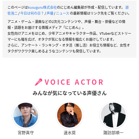
このページは
kusuguru株式会社
のにじめん編集部が作成・配信しています。
遊
佐浩二
/
今日は何の日？
/
声優
/
ニュース
の最新情報はリンク先をご覧ください。
アニメ・ゲーム・漫画などの2次元コンテンツや、声優・舞台・俳優などの情
報・話題をお届けする情報メディア「にじめん」。
女性向けアニメをはじめ、少年アニメやキャラクター作品、VTuberなどストリー
マーにも幅を広げ、オタクが気になる情報を幅広くお届けしています。
さらに、アンケート・ランキング・オタ活（推し活）お役立ち情報など、女性オ
タクがワクワク楽しめるようなコンテンツも発信しています。
VOICE ACTOR
みんなが気になっている声優さん
宮野真守
速水奨
諏訪部順一