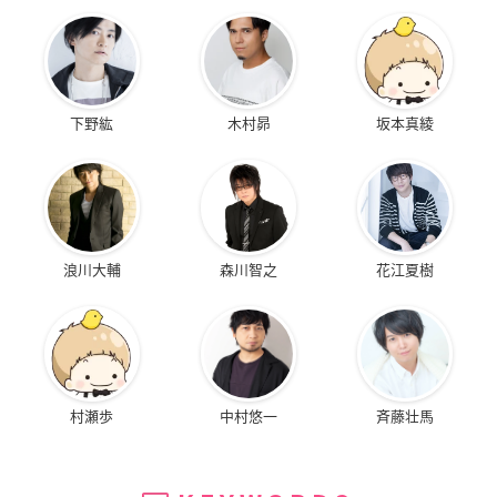
下野紘
木村昴
坂本真綾
浪川大輔
森川智之
花江夏樹
村瀬歩
中村悠一
斉藤壮馬