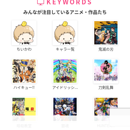
KEYWORDS
みんなが注目しているアニメ・作品たち
ちいかわ
キャラ一覧
鬼滅の刃
ハイキュー!!
アイドリッシ...
刀剣乱舞
暗殺教室
銀魂
HUNTER...